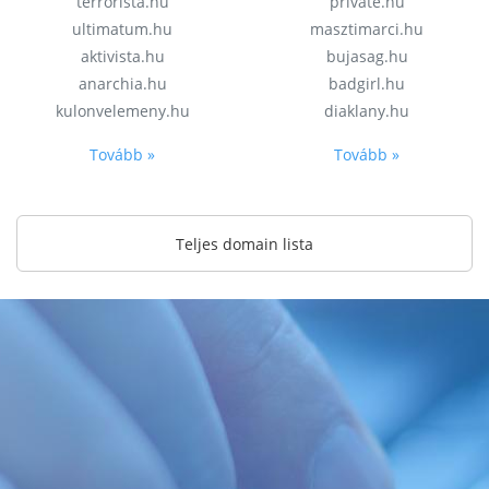
terrorista.hu
private.hu
ultimatum.hu
masztimarci.hu
aktivista.hu
bujasag.hu
anarchia.hu
badgirl.hu
kulonvelemeny.hu
diaklany.hu
Tovább »
Tovább »
Teljes domain lista