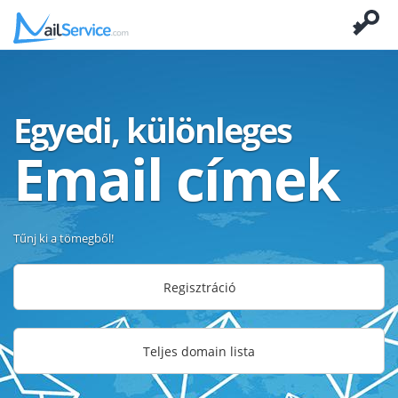
Egyedi, különleges
Email címek
Tűnj ki a tömegből!
Regisztráció
Teljes domain lista