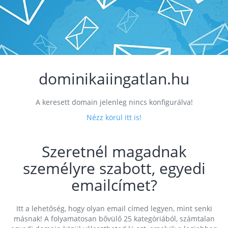
dominikaiingatlan.hu
A keresett domain jelenleg nincs konfigurálva!
Nézz körül itt is!
Szeretnél magadnak
személyre szabott, egyedi
emailcímet?
Itt a lehetőség, hogy olyan email címed legyen, mint senki
másnak! A folyamatosan bővülő 25 kategóriából, számtalan