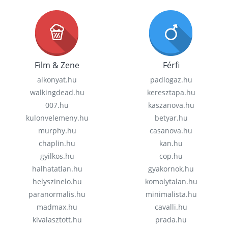
Film & Zene
Férfi
alkonyat.hu
padlogaz.hu
walkingdead.hu
keresztapa.hu
007.hu
kaszanova.hu
kulonvelemeny.hu
betyar.hu
murphy.hu
casanova.hu
chaplin.hu
kan.hu
gyilkos.hu
cop.hu
halhatatlan.hu
gyakornok.hu
helyszinelo.hu
komolytalan.hu
paranormalis.hu
minimalista.hu
madmax.hu
cavalli.hu
kivalasztott.hu
prada.hu