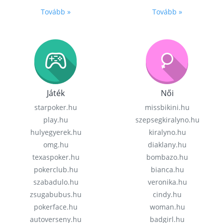
Tovább »
Tovább »
Játék
Női
starpoker.hu
missbikini.hu
play.hu
szepsegkiralyno.hu
hulyegyerek.hu
kiralyno.hu
omg.hu
diaklany.hu
texaspoker.hu
bombazo.hu
pokerclub.hu
bianca.hu
szabadulo.hu
veronika.hu
zsugabubus.hu
cindy.hu
pokerface.hu
woman.hu
autoverseny.hu
badgirl.hu