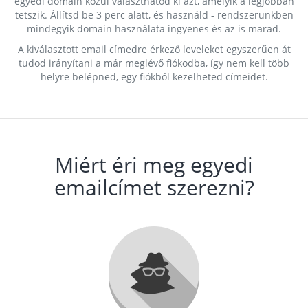
egyedi domain közül választhatod ki azt, amelyik a legjobban
tetszik. Állítsd be 3 perc alatt, és használd - rendszerünkben
mindegyik domain használata ingyenes és az is marad.
A kiválasztott email címedre érkező leveleket egyszerűen át
tudod irányítani a már meglévő fiókodba, így nem kell több
helyre belépned, egy fiókból kezelheted címeidet.
Miért éri meg egyedi
emailcímet szerezni?