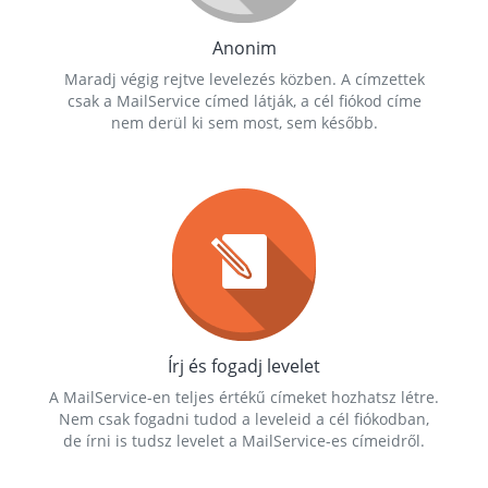
Anonim
Maradj végig rejtve levelezés közben. A címzettek
csak a MailService címed látják, a cél fiókod címe
nem derül ki sem most, sem később.
Írj és fogadj levelet
A MailService-en teljes értékű címeket hozhatsz létre.
Nem csak fogadni tudod a leveleid a cél fiókodban,
de írni is tudsz levelet a MailService-es címeidről.