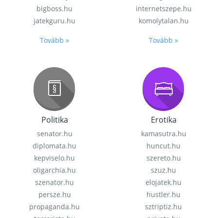
bigboss.hu
internetszepe.hu
jatekguru.hu
komolytalan.hu
Tovább »
Tovább »
Politika
Erotika
senator.hu
kamasutra.hu
diplomata.hu
huncut.hu
kepviselo.hu
szereto.hu
oligarchia.hu
szuz.hu
szenator.hu
elojatek.hu
persze.hu
hustler.hu
propaganda.hu
sztriptiz.hu