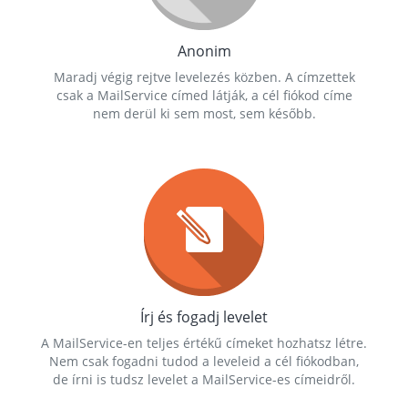
Anonim
Maradj végig rejtve levelezés közben. A címzettek
csak a MailService címed látják, a cél fiókod címe
nem derül ki sem most, sem később.
Írj és fogadj levelet
A MailService-en teljes értékű címeket hozhatsz létre.
Nem csak fogadni tudod a leveleid a cél fiókodban,
de írni is tudsz levelet a MailService-es címeidről.