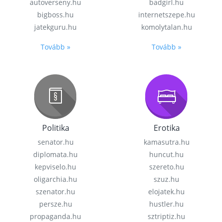
autoverseny.hu
badgirl.hu
bigboss.hu
internetszepe.hu
jatekguru.hu
komolytalan.hu
Tovább »
Tovább »
Politika
Erotika
senator.hu
kamasutra.hu
diplomata.hu
huncut.hu
kepviselo.hu
szereto.hu
oligarchia.hu
szuz.hu
szenator.hu
elojatek.hu
persze.hu
hustler.hu
propaganda.hu
sztriptiz.hu