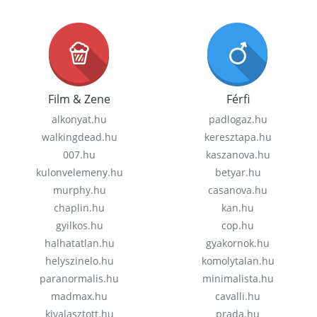
Film & Zene
Férfi
alkonyat.hu
padlogaz.hu
walkingdead.hu
keresztapa.hu
007.hu
kaszanova.hu
kulonvelemeny.hu
betyar.hu
murphy.hu
casanova.hu
chaplin.hu
kan.hu
gyilkos.hu
cop.hu
halhatatlan.hu
gyakornok.hu
helyszinelo.hu
komolytalan.hu
paranormalis.hu
minimalista.hu
madmax.hu
cavalli.hu
kivalasztott.hu
prada.hu