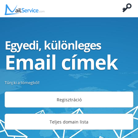
Egyedi, különleges
Email címek
Tűnj ki a tömegből!
Regisztráció
Teljes domain lista