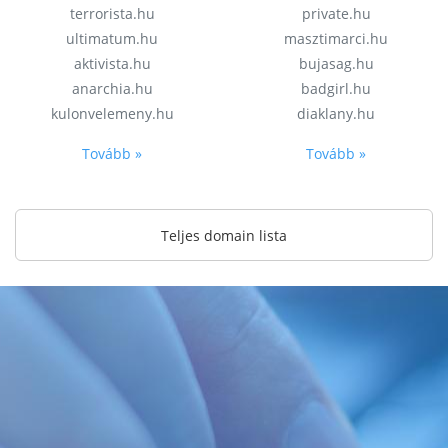
terrorista.hu
private.hu
ultimatum.hu
masztimarci.hu
aktivista.hu
bujasag.hu
anarchia.hu
badgirl.hu
kulonvelemeny.hu
diaklany.hu
Tovább »
Tovább »
Teljes domain lista