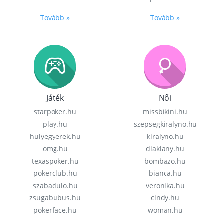
Tovább »
Tovább »
Játék
Női
starpoker.hu
missbikini.hu
play.hu
szepsegkiralyno.hu
hulyegyerek.hu
kiralyno.hu
omg.hu
diaklany.hu
texaspoker.hu
bombazo.hu
pokerclub.hu
bianca.hu
szabadulo.hu
veronika.hu
zsugabubus.hu
cindy.hu
pokerface.hu
woman.hu