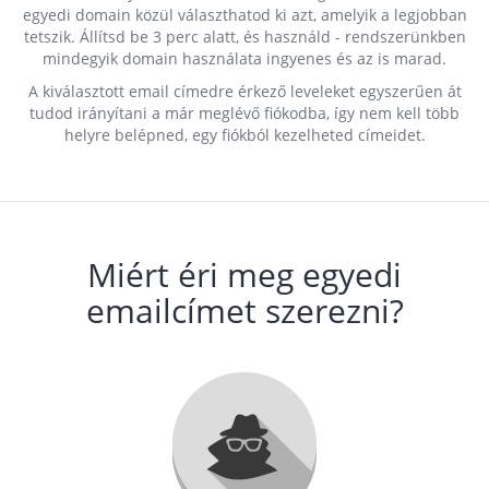
egyedi domain közül választhatod ki azt, amelyik a legjobban
tetszik. Állítsd be 3 perc alatt, és használd - rendszerünkben
mindegyik domain használata ingyenes és az is marad.
A kiválasztott email címedre érkező leveleket egyszerűen át
tudod irányítani a már meglévő fiókodba, így nem kell több
helyre belépned, egy fiókból kezelheted címeidet.
Miért éri meg egyedi
emailcímet szerezni?