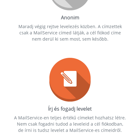
Anonim
Maradj végig rejtve levelezés közben. A címzettek
csak a MailService címed látják, a cél fiókod címe
nem derül ki sem most, sem később.
Írj és fogadj levelet
A MailService-en teljes értékű címeket hozhatsz létre.
Nem csak fogadni tudod a leveleid a cél fiókodban,
de írni is tudsz levelet a MailService-es címeidről.