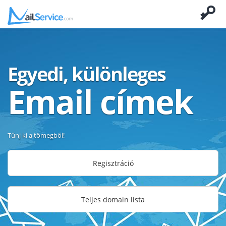
Egyedi, különleges
Email címek
Tűnj ki a tömegből!
Regisztráció
Teljes domain lista