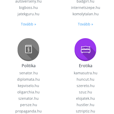
autoverseny.hu
badgirl.hu
bigboss.hu
internetszepe.hu
jatekguru.hu
komolytalan.hu
Tovább »
Tovább »
Politika
Erotika
senator.hu
kamasutra.hu
diplomata.hu
huncut.hu
kepviselo.hu
szereto.hu
oligarchia.hu
szuz.hu
szenator.hu
elojatek.hu
persze.hu
hustler.hu
propaganda.hu
sztriptiz.hu