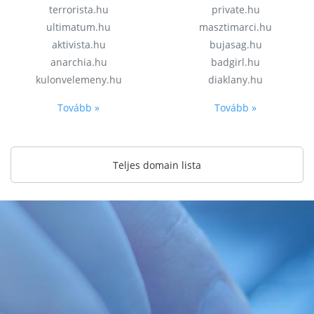
terrorista.hu
private.hu
ultimatum.hu
masztimarci.hu
aktivista.hu
bujasag.hu
anarchia.hu
badgirl.hu
kulonvelemeny.hu
diaklany.hu
Tovább »
Tovább »
Teljes domain lista