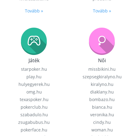
Tovább »
Tovább »
Játék
Női
starpoker.hu
missbikini.hu
play.hu
szepsegkiralyno.hu
hulyegyerek.hu
kiralyno.hu
omg.hu
diaklany.hu
texaspoker.hu
bombazo.hu
pokerclub.hu
bianca.hu
szabadulo.hu
veronika.hu
zsugabubus.hu
cindy.hu
pokerface.hu
woman.hu