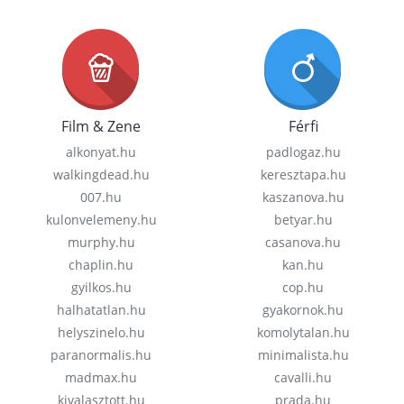
Film & Zene
Férfi
alkonyat.hu
padlogaz.hu
walkingdead.hu
keresztapa.hu
007.hu
kaszanova.hu
kulonvelemeny.hu
betyar.hu
murphy.hu
casanova.hu
chaplin.hu
kan.hu
gyilkos.hu
cop.hu
halhatatlan.hu
gyakornok.hu
helyszinelo.hu
komolytalan.hu
paranormalis.hu
minimalista.hu
madmax.hu
cavalli.hu
kivalasztott.hu
prada.hu