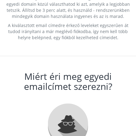
egyedi domain közül választhatod ki azt, amelyik a legjobban
tetszik. Állítsd be 3 perc alatt, és használd - rendszerünkben
mindegyik domain használata ingyenes és az is marad.
A kiválasztott email címedre érkező leveleket egyszerűen át
tudod irányítani a már meglévő fiókodba, így nem kell több
helyre belépned, egy fiókból kezelheted címeidet.
Miért éri meg egyedi
emailcímet szerezni?