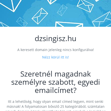
dzsingisz.hu
A keresett domain jelenleg nincs konfigurálva!
Nézz körül itt is!
Szeretnél magadnak
személyre szabott, egyedi
emailcímet?
Itt a lehetőség, hogy olyan email címed legyen, mint senki
másnak! A folyamatosan bővülő 25 kategóriából, számtalan