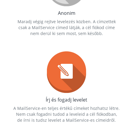
Anonim
Maradj végig rejtve levelezés közben. A címzettek
csak a MailService címed látják, a cél fiókod címe
nem derül ki sem most, sem később.
Írj és fogadj levelet
A MailService-en teljes értékű címeket hozhatsz létre.
Nem csak fogadni tudod a leveleid a cél fiókodban,
de írni is tudsz levelet a MailService-es címeidről.