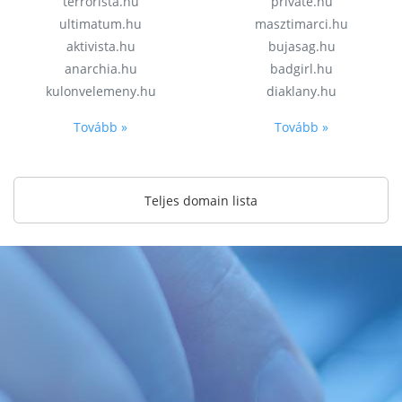
terrorista.hu
private.hu
ultimatum.hu
masztimarci.hu
aktivista.hu
bujasag.hu
anarchia.hu
badgirl.hu
kulonvelemeny.hu
diaklany.hu
Tovább »
Tovább »
Teljes domain lista