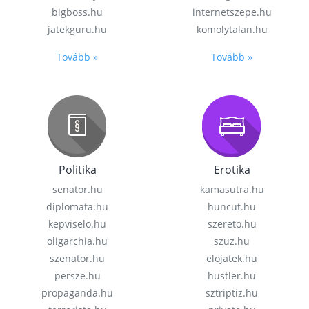
bigboss.hu
internetszepe.hu
jatekguru.hu
komolytalan.hu
Tovább »
Tovább »
Politika
Erotika
senator.hu
kamasutra.hu
diplomata.hu
huncut.hu
kepviselo.hu
szereto.hu
oligarchia.hu
szuz.hu
szenator.hu
elojatek.hu
persze.hu
hustler.hu
propaganda.hu
sztriptiz.hu