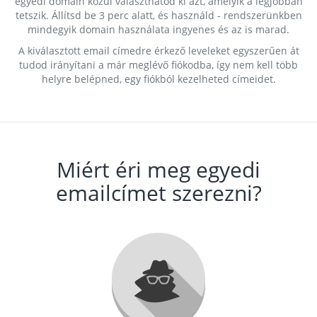
egyedi domain közül választhatod ki azt, amelyik a legjobban
tetszik. Állítsd be 3 perc alatt, és használd - rendszerünkben
mindegyik domain használata ingyenes és az is marad.
A kiválasztott email címedre érkező leveleket egyszerűen át
tudod irányítani a már meglévő fiókodba, így nem kell több
helyre belépned, egy fiókból kezelheted címeidet.
Miért éri meg egyedi
emailcímet szerezni?