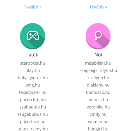
Tovább »
Tovább »
Játék
Női
starpoker.hu
missbikini.hu
play.hu
szepsegkiralyno.hu
hulyegyerek.hu
kiralyno.hu
omg.hu
diaklany.hu
texaspoker.hu
bombazo.hu
pokerclub.hu
bianca.hu
szabadulo.hu
veronika.hu
zsugabubus.hu
cindy.hu
pokerface.hu
woman.hu
autoverseny.hu
badgirl.hu