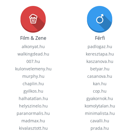
Film & Zene
Férfi
alkonyat.hu
padlogaz.hu
walkingdead.hu
keresztapa.hu
007.hu
kaszanova.hu
kulonvelemeny.hu
betyar.hu
murphy.hu
casanova.hu
chaplin.hu
kan.hu
gyilkos.hu
cop.hu
halhatatlan.hu
gyakornok.hu
helyszinelo.hu
komolytalan.hu
paranormalis.hu
minimalista.hu
madmax.hu
cavalli.hu
kivalasztott.hu
prada.hu