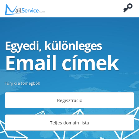
Egyedi, különleges
Email címek
Tűnj ki a tömegből!
Regisztráció
Teljes domain lista