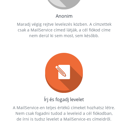
Anonim
Maradj végig rejtve levelezés közben. A címzettek
csak a MailService címed látják, a cél fiókod címe
nem derül ki sem most, sem később.
Írj és fogadj levelet
A MailService-en teljes értékű címeket hozhatsz létre.
Nem csak fogadni tudod a leveleid a cél fiókodban,
de írni is tudsz levelet a MailService-es címeidről.