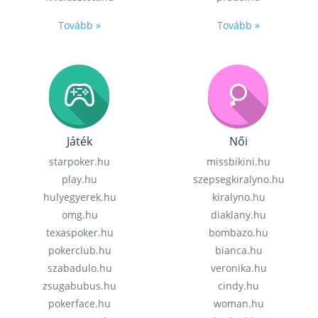
Tovább »
Tovább »
Játék
Női
starpoker.hu
missbikini.hu
play.hu
szepsegkiralyno.hu
hulyegyerek.hu
kiralyno.hu
omg.hu
diaklany.hu
texaspoker.hu
bombazo.hu
pokerclub.hu
bianca.hu
szabadulo.hu
veronika.hu
zsugabubus.hu
cindy.hu
pokerface.hu
woman.hu