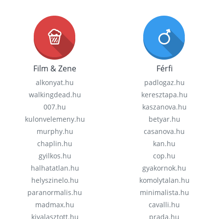
Film & Zene
Férfi
alkonyat.hu
padlogaz.hu
walkingdead.hu
keresztapa.hu
007.hu
kaszanova.hu
kulonvelemeny.hu
betyar.hu
murphy.hu
casanova.hu
chaplin.hu
kan.hu
gyilkos.hu
cop.hu
halhatatlan.hu
gyakornok.hu
helyszinelo.hu
komolytalan.hu
paranormalis.hu
minimalista.hu
madmax.hu
cavalli.hu
kivalasztott.hu
prada.hu