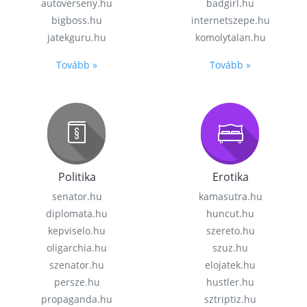
autoverseny.hu
badgirl.hu
bigboss.hu
internetszepe.hu
jatekguru.hu
komolytalan.hu
Tovább »
Tovább »
Politika
Erotika
senator.hu
kamasutra.hu
diplomata.hu
huncut.hu
kepviselo.hu
szereto.hu
oligarchia.hu
szuz.hu
szenator.hu
elojatek.hu
persze.hu
hustler.hu
propaganda.hu
sztriptiz.hu