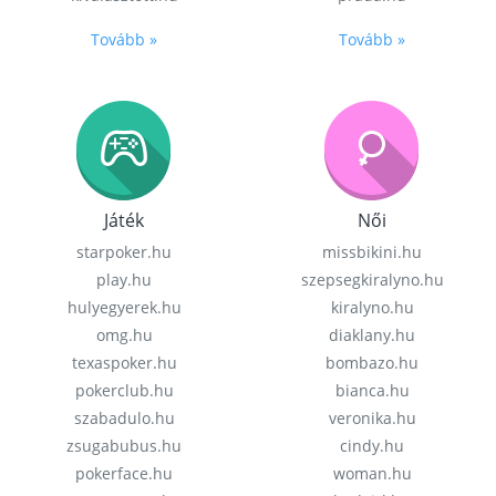
Tovább »
Tovább »
Játék
Női
starpoker.hu
missbikini.hu
play.hu
szepsegkiralyno.hu
hulyegyerek.hu
kiralyno.hu
omg.hu
diaklany.hu
texaspoker.hu
bombazo.hu
pokerclub.hu
bianca.hu
szabadulo.hu
veronika.hu
zsugabubus.hu
cindy.hu
pokerface.hu
woman.hu