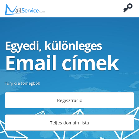
Egyedi, különleges
Email címek
Tűnj ki a tömegből!
Regisztráció
Teljes domain lista