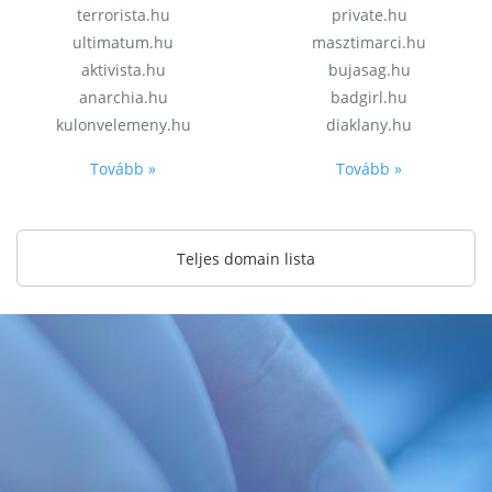
terrorista.hu
private.hu
ultimatum.hu
masztimarci.hu
aktivista.hu
bujasag.hu
anarchia.hu
badgirl.hu
kulonvelemeny.hu
diaklany.hu
Tovább »
Tovább »
Teljes domain lista