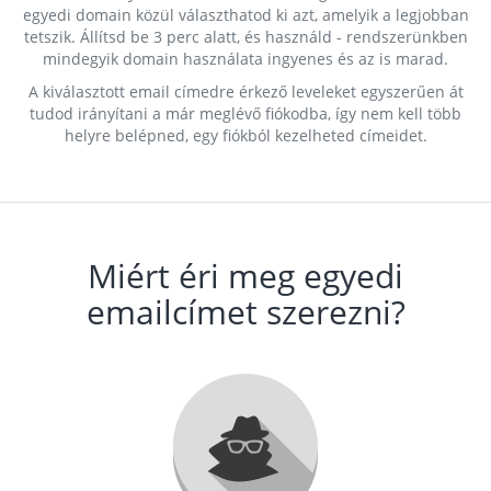
egyedi domain közül választhatod ki azt, amelyik a legjobban
tetszik. Állítsd be 3 perc alatt, és használd - rendszerünkben
mindegyik domain használata ingyenes és az is marad.
A kiválasztott email címedre érkező leveleket egyszerűen át
tudod irányítani a már meglévő fiókodba, így nem kell több
helyre belépned, egy fiókból kezelheted címeidet.
Miért éri meg egyedi
emailcímet szerezni?