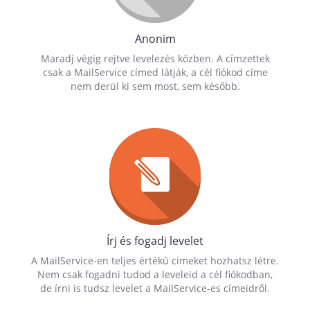
Anonim
Maradj végig rejtve levelezés közben. A címzettek
csak a MailService címed látják, a cél fiókod címe
nem derül ki sem most, sem később.
Írj és fogadj levelet
A MailService-en teljes értékű címeket hozhatsz létre.
Nem csak fogadni tudod a leveleid a cél fiókodban,
de írni is tudsz levelet a MailService-es címeidről.