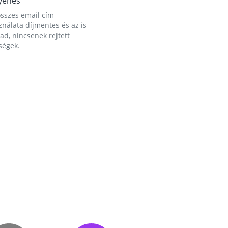
yenes
összes email cím
nálata díjmentes és az is
d, nincsenek rejtett
ségek.