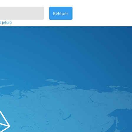
Belépés
t jelszó