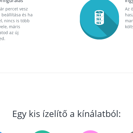
nfigurálás
Ing
ár percet vesz
Az 
 beállítása és ha
hasz
l, nincs is több
mara
ele, máris
költ
tod az új
ed.
Egy kis ízelítő a kínálatból: