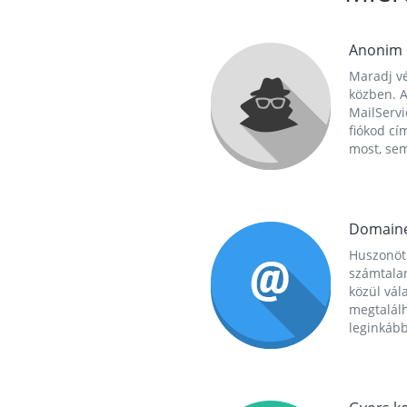
Anonim
Maradj vé
közben. A
MailServi
fiókod cí
most, se
Domain
Huszonöt
számtala
közül vál
megtalál
leginkább