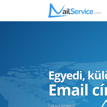
Egyedi, kü
Email c
Tűnj ki a tömegből!