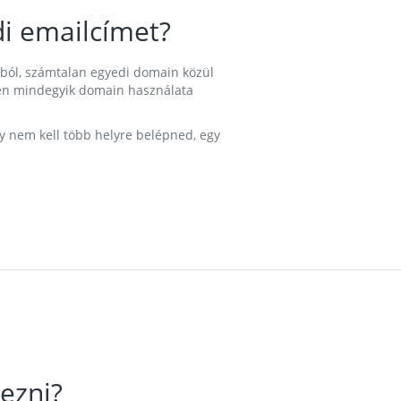
i emailcímet?
ából, számtalan egyedi domain közül
nkben mindegyik domain használata
gy nem kell több helyre belépned, egy
ezni?