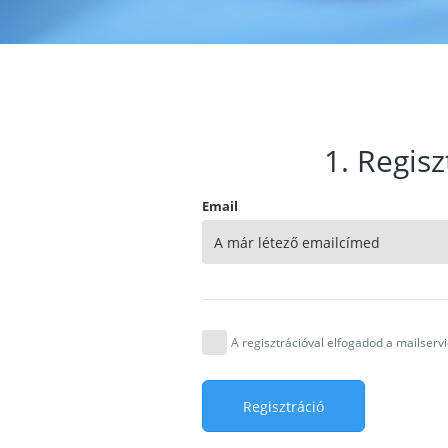
1. Regisz
Email
A regisztrációval elfogadod a mailser
Regisztráció