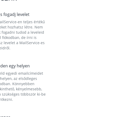
és fogadj levelet
ilService-en teljes értékű
eket hozhatsz létre. Nem
 fogadni tudod a leveleid
l fiókodban, de írni is
z levelet a MailService-es
idről.
den egy helyen
eld egyedi emailcímeidet
helyen, az elsődleges
kodban. Könnyebben
ekinthető, kényelmesebb,
 szükséges többször ki-be
ntkezni.