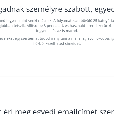
gadnak személyre szabott, egyed
címed legyen, mint senki másnak! A folyamatosan bővülő 25 kategóri
egjobban tetszik. Állítsd be 3 perc alatt, és használd - rendszerü
ingyenes és az is marad.
leveleket egyszerűen át tudod irányítani a már meglévő fiókodba, í
fiókból kezelheted címeidet.
t éri meg egyedi emailcímet szer