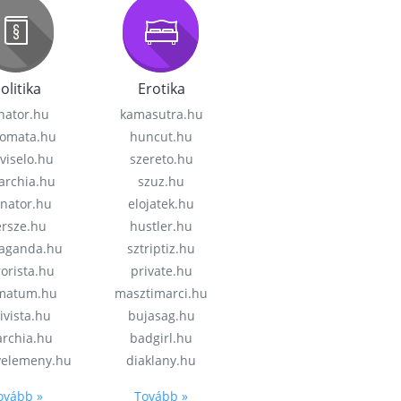
olitika
Erotika
nator.hu
kamasutra.hu
lomata.hu
huncut.hu
viselo.hu
szereto.hu
garchia.hu
szuz.hu
enator.hu
elojatek.hu
rsze.hu
hustler.hu
aganda.hu
sztriptiz.hu
rorista.hu
private.hu
imatum.hu
masztimarci.hu
ivista.hu
bujasag.hu
archia.hu
badgirl.hu
velemeny.hu
diaklany.hu
ovább »
Tovább »