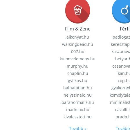
Film & Zene
Férfi
alkonyat.hu
padloga
walkingdead.hu
keresztap
007.hu
kaszanov
kulonvelemeny.hu
betyar.
murphy.hu
casanov
chaplin.hu
kan.h
gyilkos.hu
cop.h
halhatatlan.hu
gyakorno
helyszinelo.hu
komolytal
paranormalis.hu
minimalis
madmax.hu
cavalli
kivalasztott.hu
prada.
Tovább »
Tovább