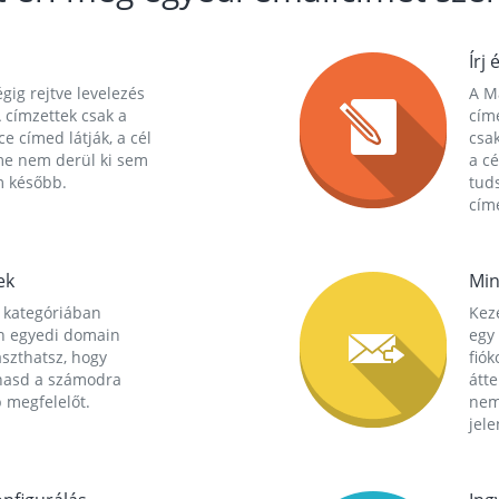
Írj 
gig rejtve levelezés
A Ma
 címzettek csak a
cím
ce címed látják, a cél
csak
me nem derül ki sem
a cé
m később.
tuds
címe
ek
Min
 kategóriában
Kez
n egyedi domain
egy 
aszthatsz, hogy
fió
hasd a számodra
átt
 megfelelőt.
nem
jele