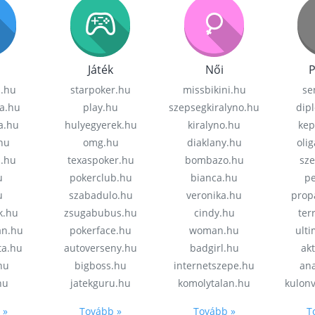
Játék
Női
P
z.hu
starpoker.hu
missbikini.hu
se
a.hu
play.hu
szepsegkiralyno.hu
dip
a.hu
hulyegyerek.hu
kiralyno.hu
kep
hu
omg.hu
diaklany.hu
oli
a.hu
texaspoker.hu
bombazo.hu
sz
u
pokerclub.hu
bianca.hu
pe
u
szabadulo.hu
veronika.hu
prop
k.hu
zsugabubus.hu
cindy.hu
ter
an.hu
pokerface.hu
woman.hu
ult
ta.hu
autoverseny.hu
badgirl.hu
akt
.hu
bigboss.hu
internetszepe.hu
an
hu
jatekguru.hu
komolytalan.hu
kulon
 »
Tovább »
Tovább »
T