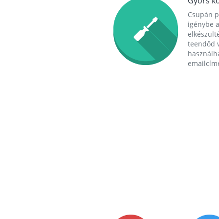
Gyors ko
Csupán p
igénybe a
elkészülté
teendőd v
használha
emailcím