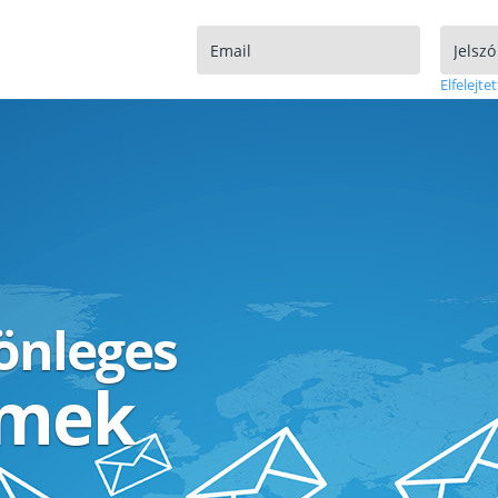
Elfelejtet
lönleges
ímek