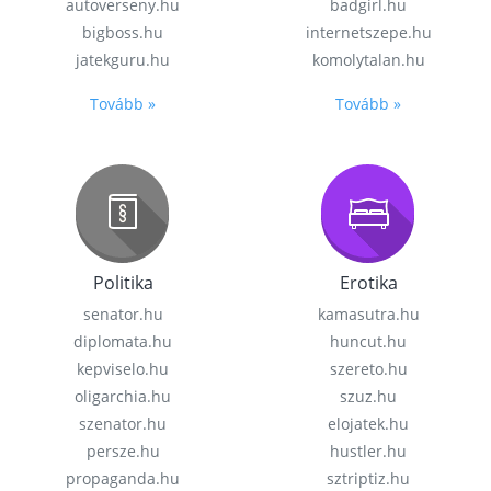
autoverseny.hu
badgirl.hu
bigboss.hu
internetszepe.hu
jatekguru.hu
komolytalan.hu
Tovább »
Tovább »
Politika
Erotika
senator.hu
kamasutra.hu
diplomata.hu
huncut.hu
kepviselo.hu
szereto.hu
oligarchia.hu
szuz.hu
szenator.hu
elojatek.hu
persze.hu
hustler.hu
propaganda.hu
sztriptiz.hu