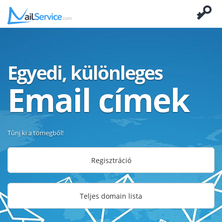
Egyedi, különleges
Email címek
Tűnj ki a tömegből!
Regisztráció
Teljes domain lista