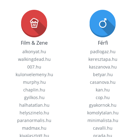
Film & Zene
Férfi
alkonyat.hu
padlogaz.hu
walkingdead.hu
keresztapa.hu
007.hu
kaszanova.hu
kulonvelemeny.hu
betyar.hu
murphy.hu
casanova.hu
chaplin.hu
kan.hu
gyilkos.hu
cop.hu
halhatatlan.hu
gyakornok.hu
helyszinelo.hu
komolytalan.hu
paranormalis.hu
minimalista.hu
madmax.hu
cavalli.hu
kivalasztott.hu
prada.hu