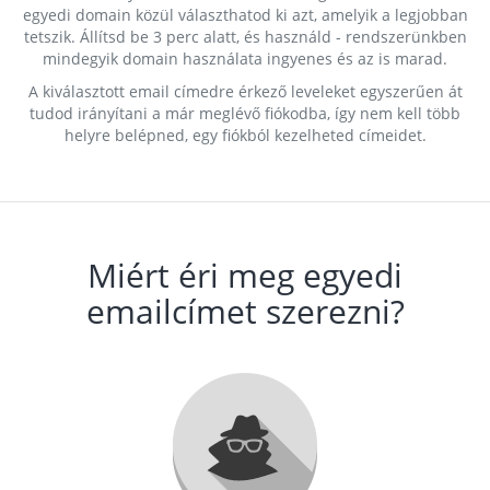
egyedi domain közül választhatod ki azt, amelyik a legjobban
tetszik. Állítsd be 3 perc alatt, és használd - rendszerünkben
mindegyik domain használata ingyenes és az is marad.
A kiválasztott email címedre érkező leveleket egyszerűen át
tudod irányítani a már meglévő fiókodba, így nem kell több
helyre belépned, egy fiókból kezelheted címeidet.
Miért éri meg egyedi
emailcímet szerezni?