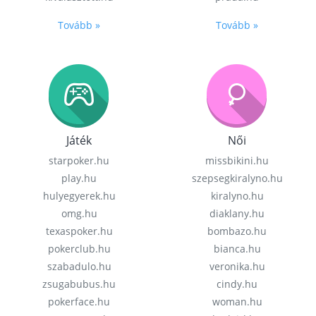
Tovább »
Tovább »
Játék
Női
starpoker.hu
missbikini.hu
play.hu
szepsegkiralyno.hu
hulyegyerek.hu
kiralyno.hu
omg.hu
diaklany.hu
texaspoker.hu
bombazo.hu
pokerclub.hu
bianca.hu
szabadulo.hu
veronika.hu
zsugabubus.hu
cindy.hu
pokerface.hu
woman.hu