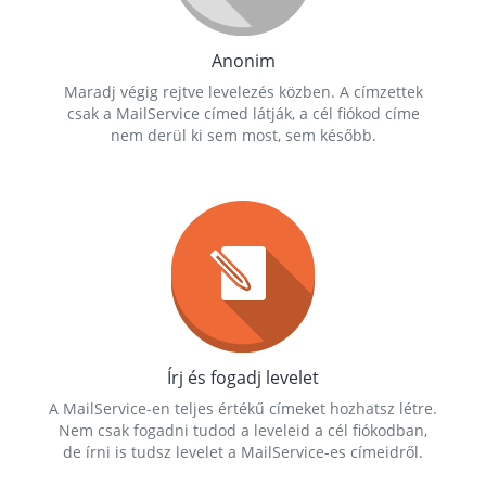
Anonim
Maradj végig rejtve levelezés közben. A címzettek
csak a MailService címed látják, a cél fiókod címe
nem derül ki sem most, sem később.
Írj és fogadj levelet
A MailService-en teljes értékű címeket hozhatsz létre.
Nem csak fogadni tudod a leveleid a cél fiókodban,
de írni is tudsz levelet a MailService-es címeidről.