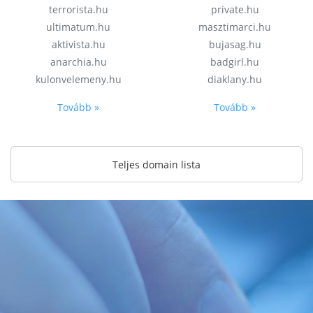
terrorista.hu
private.hu
ultimatum.hu
masztimarci.hu
aktivista.hu
bujasag.hu
anarchia.hu
badgirl.hu
kulonvelemeny.hu
diaklany.hu
Tovább »
Tovább »
Teljes domain lista