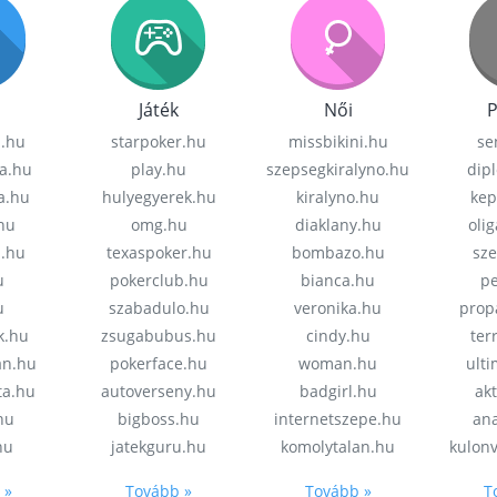
Játék
Női
P
z.hu
starpoker.hu
missbikini.hu
se
a.hu
play.hu
szepsegkiralyno.hu
dip
a.hu
hulyegyerek.hu
kiralyno.hu
kep
hu
omg.hu
diaklany.hu
oli
a.hu
texaspoker.hu
bombazo.hu
sz
u
pokerclub.hu
bianca.hu
pe
u
szabadulo.hu
veronika.hu
prop
k.hu
zsugabubus.hu
cindy.hu
ter
an.hu
pokerface.hu
woman.hu
ult
ta.hu
autoverseny.hu
badgirl.hu
akt
.hu
bigboss.hu
internetszepe.hu
an
hu
jatekguru.hu
komolytalan.hu
kulon
 »
Tovább »
Tovább »
T