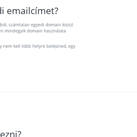
i emailcímet?
ából, számtalan egyedi domain közül
nkben mindegyik domain használata
gy nem kell több helyre belépned, egy
ezni?