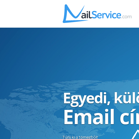
Egyedi, kü
Email c
Tűnj ki a tömegből!