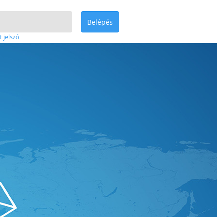
Belépés
t jelszó