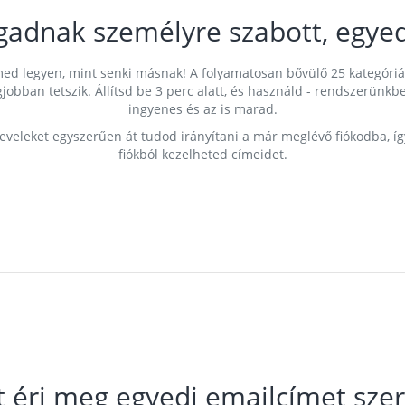
gadnak személyre szabott, egyed
címed legyen, mint senki másnak! A folyamatosan bővülő 25 kategóri
egjobban tetszik. Állítsd be 3 perc alatt, és használd - rendszerü
ingyenes és az is marad.
leveleket egyszerűen át tudod irányítani a már meglévő fiókodba, í
fiókból kezelheted címeidet.
t éri meg egyedi emailcímet szer