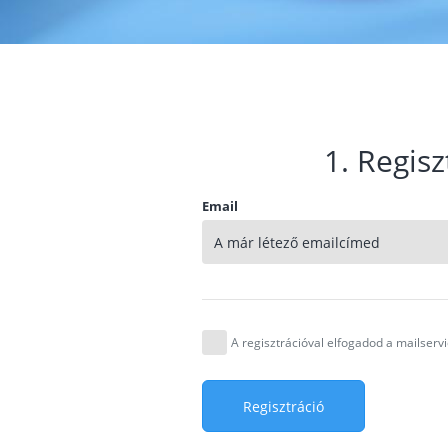
1. Regisz
Email
A regisztrációval elfogadod a mailser
Regisztráció