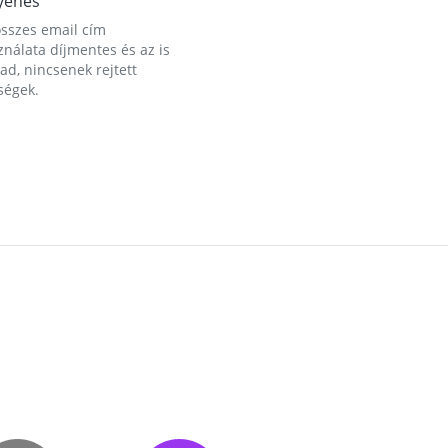
yenes
összes email cím
nálata díjmentes és az is
d, nincsenek rejtett
ségek.