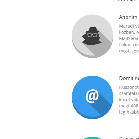
Anonim
Maradj vé
közben. A
MailServi
fiókod cí
most, se
Domain
Huszonöt
számtala
közül vál
megtalál
leginkább