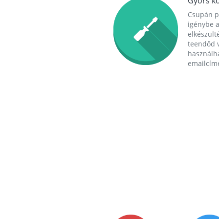
Gyors ko
Csupán p
igénybe a
elkészülté
teendőd v
használha
emailcím