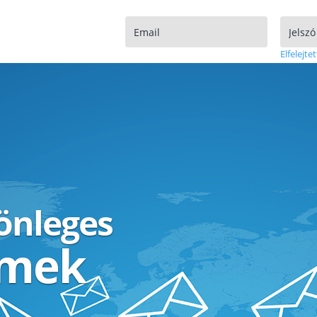
Elfelejtet
lönleges
ímek