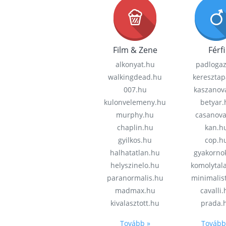
Film & Zene
Férfi
alkonyat.hu
padloga
walkingdead.hu
keresztap
007.hu
kaszanov
kulonvelemeny.hu
betyar.
murphy.hu
casanov
chaplin.hu
kan.h
gyilkos.hu
cop.h
halhatatlan.hu
gyakorno
helyszinelo.hu
komolytal
paranormalis.hu
minimalis
madmax.hu
cavalli
kivalasztott.hu
prada.
Tovább »
Tovább