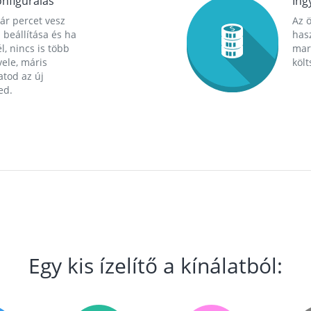
nfigurálás
Ing
ár percet vesz
Az 
 beállítása és ha
hasz
l, nincs is több
mara
ele, máris
költ
tod az új
ed.
Egy kis ízelítő a kínálatból: