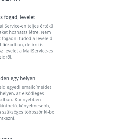
és fogadj levelet
ilService-en teljes értékű
eket hozhatsz létre. Nem
 fogadni tudod a leveleid
l fiókodban, de írni is
z levelet a MailService-es
idről.
den egy helyen
eld egyedi emailcímeidet
helyen, az elsődleges
kodban. Könnyebben
ekinthető, kényelmesebb,
 szükséges többször ki-be
ntkezni.