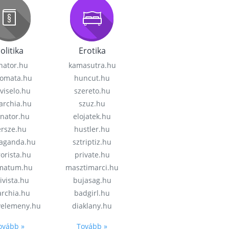
olitika
Erotika
nator.hu
kamasutra.hu
lomata.hu
huncut.hu
viselo.hu
szereto.hu
garchia.hu
szuz.hu
enator.hu
elojatek.hu
rsze.hu
hustler.hu
aganda.hu
sztriptiz.hu
rorista.hu
private.hu
imatum.hu
masztimarci.hu
ivista.hu
bujasag.hu
archia.hu
badgirl.hu
velemeny.hu
diaklany.hu
ovább »
Tovább »