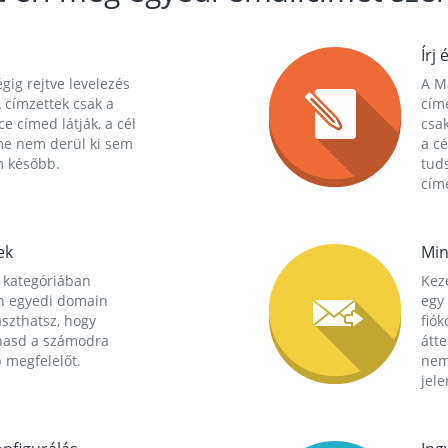
Írj 
gig rejtve levelezés
A Ma
 címzettek csak a
cím
ce címed látják, a cél
csak
me nem derül ki sem
a cé
m később.
tuds
címe
ek
Min
 kategóriában
Kez
n egyedi domain
egy 
aszthatsz, hogy
fió
hasd a számodra
átt
 megfelelőt.
nem
jele