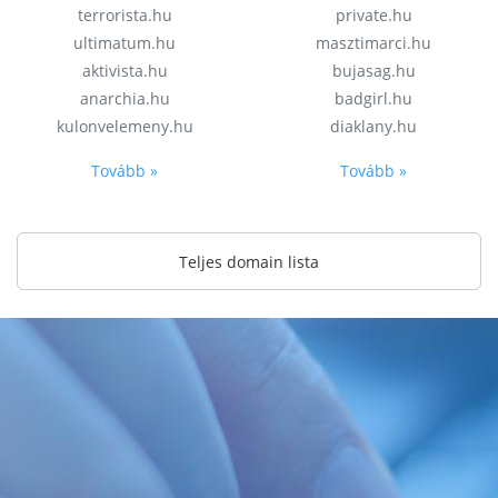
terrorista.hu
private.hu
ultimatum.hu
masztimarci.hu
aktivista.hu
bujasag.hu
anarchia.hu
badgirl.hu
kulonvelemeny.hu
diaklany.hu
Tovább »
Tovább »
Teljes domain lista