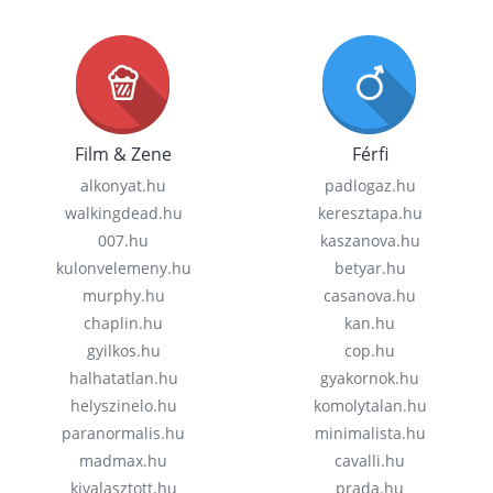
Film & Zene
Férfi
alkonyat.hu
padlogaz.hu
walkingdead.hu
keresztapa.hu
007.hu
kaszanova.hu
kulonvelemeny.hu
betyar.hu
murphy.hu
casanova.hu
chaplin.hu
kan.hu
gyilkos.hu
cop.hu
halhatatlan.hu
gyakornok.hu
helyszinelo.hu
komolytalan.hu
paranormalis.hu
minimalista.hu
madmax.hu
cavalli.hu
kivalasztott.hu
prada.hu