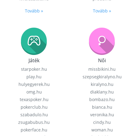
Tovább »
Tovább »
Játék
Női
starpoker.hu
missbikini.hu
play.hu
szepsegkiralyno.hu
hulyegyerek.hu
kiralyno.hu
omg.hu
diaklany.hu
texaspoker.hu
bombazo.hu
pokerclub.hu
bianca.hu
szabadulo.hu
veronika.hu
zsugabubus.hu
cindy.hu
pokerface.hu
woman.hu