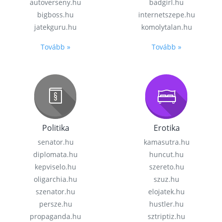
autoverseny.hu
badgirl.hu
bigboss.hu
internetszepe.hu
jatekguru.hu
komolytalan.hu
Tovább »
Tovább »
Politika
Erotika
senator.hu
kamasutra.hu
diplomata.hu
huncut.hu
kepviselo.hu
szereto.hu
oligarchia.hu
szuz.hu
szenator.hu
elojatek.hu
persze.hu
hustler.hu
propaganda.hu
sztriptiz.hu