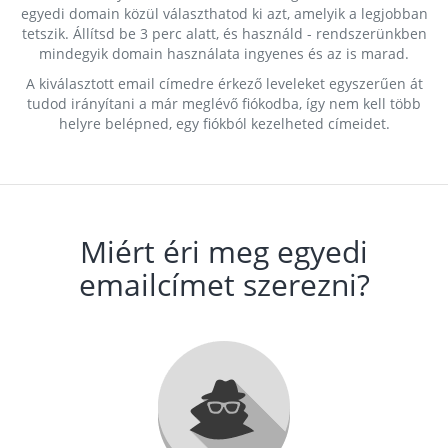
egyedi domain közül választhatod ki azt, amelyik a legjobban
tetszik. Állítsd be 3 perc alatt, és használd - rendszerünkben
mindegyik domain használata ingyenes és az is marad.
A kiválasztott email címedre érkező leveleket egyszerűen át
tudod irányítani a már meglévő fiókodba, így nem kell több
helyre belépned, egy fiókból kezelheted címeidet.
Miért éri meg egyedi
emailcímet szerezni?