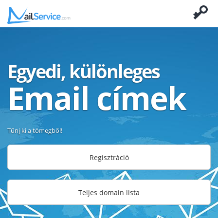
Egyedi, különleges
Email címek
Tűnj ki a tömegből!
Regisztráció
Teljes domain lista