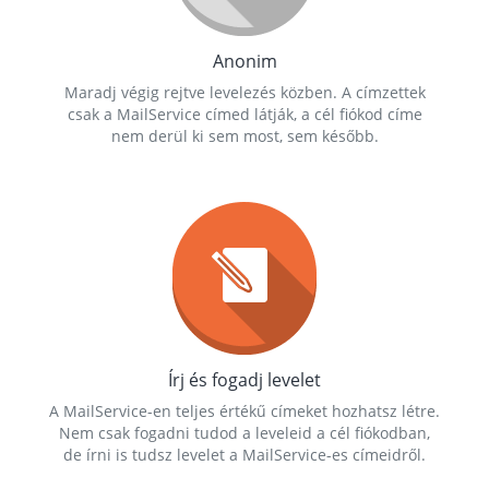
Anonim
Maradj végig rejtve levelezés közben. A címzettek
csak a MailService címed látják, a cél fiókod címe
nem derül ki sem most, sem később.
Írj és fogadj levelet
A MailService-en teljes értékű címeket hozhatsz létre.
Nem csak fogadni tudod a leveleid a cél fiókodban,
de írni is tudsz levelet a MailService-es címeidről.