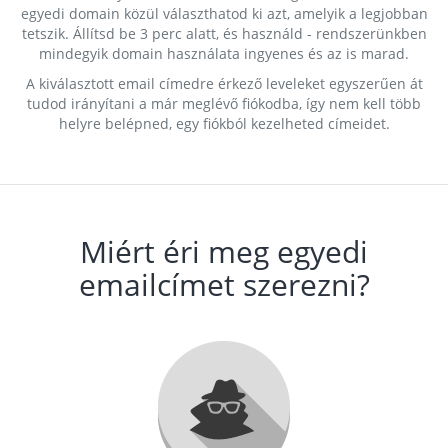
egyedi domain közül választhatod ki azt, amelyik a legjobban
tetszik. Állítsd be 3 perc alatt, és használd - rendszerünkben
mindegyik domain használata ingyenes és az is marad.
A kiválasztott email címedre érkező leveleket egyszerűen át
tudod irányítani a már meglévő fiókodba, így nem kell több
helyre belépned, egy fiókból kezelheted címeidet.
Miért éri meg egyedi
emailcímet szerezni?