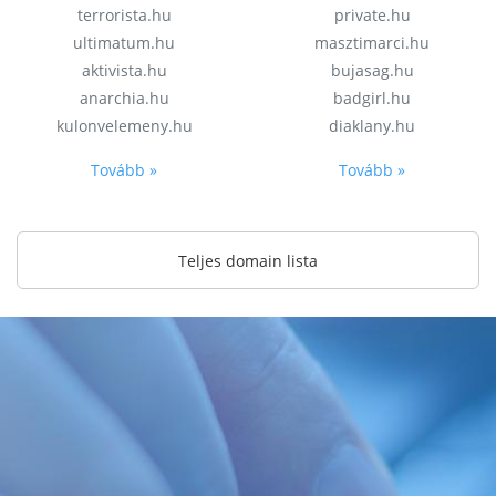
terrorista.hu
private.hu
ultimatum.hu
masztimarci.hu
aktivista.hu
bujasag.hu
anarchia.hu
badgirl.hu
kulonvelemeny.hu
diaklany.hu
Tovább »
Tovább »
Teljes domain lista