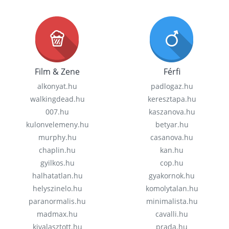
Film & Zene
Férfi
alkonyat.hu
padlogaz.hu
walkingdead.hu
keresztapa.hu
007.hu
kaszanova.hu
kulonvelemeny.hu
betyar.hu
murphy.hu
casanova.hu
chaplin.hu
kan.hu
gyilkos.hu
cop.hu
halhatatlan.hu
gyakornok.hu
helyszinelo.hu
komolytalan.hu
paranormalis.hu
minimalista.hu
madmax.hu
cavalli.hu
kivalasztott.hu
prada.hu