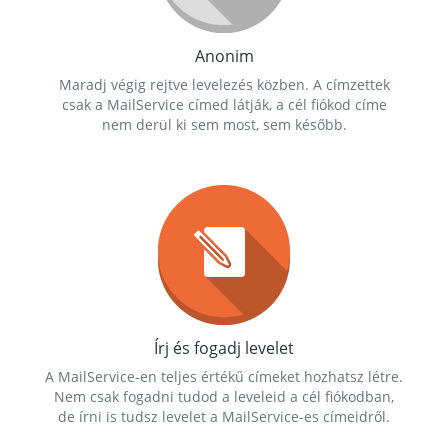
Anonim
Maradj végig rejtve levelezés közben. A címzettek
csak a MailService címed látják, a cél fiókod címe
nem derül ki sem most, sem később.
Írj és fogadj levelet
A MailService-en teljes értékű címeket hozhatsz létre.
Nem csak fogadni tudod a leveleid a cél fiókodban,
de írni is tudsz levelet a MailService-es címeidről.