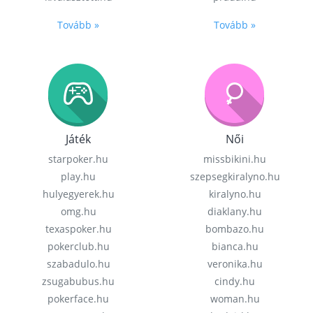
Tovább »
Tovább »
Játék
Női
starpoker.hu
missbikini.hu
play.hu
szepsegkiralyno.hu
hulyegyerek.hu
kiralyno.hu
omg.hu
diaklany.hu
texaspoker.hu
bombazo.hu
pokerclub.hu
bianca.hu
szabadulo.hu
veronika.hu
zsugabubus.hu
cindy.hu
pokerface.hu
woman.hu