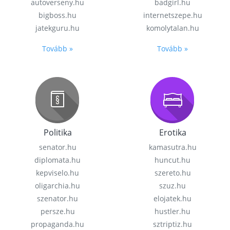
autoverseny.hu
badgirl.hu
bigboss.hu
internetszepe.hu
jatekguru.hu
komolytalan.hu
Tovább »
Tovább »
Politika
Erotika
senator.hu
kamasutra.hu
diplomata.hu
huncut.hu
kepviselo.hu
szereto.hu
oligarchia.hu
szuz.hu
szenator.hu
elojatek.hu
persze.hu
hustler.hu
propaganda.hu
sztriptiz.hu