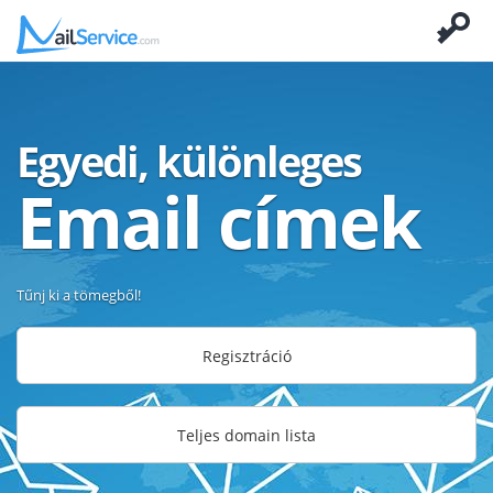
Egyedi, különleges
Email címek
Tűnj ki a tömegből!
Regisztráció
Teljes domain lista