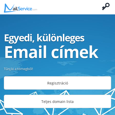
Egyedi, különleges
Email címek
Tűnj ki a tömegből!
Regisztráció
Teljes domain lista