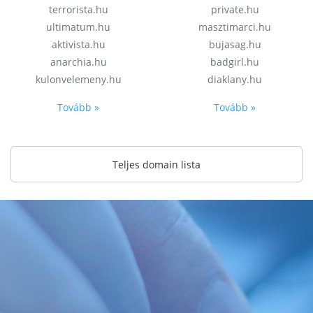
terrorista.hu
private.hu
ultimatum.hu
masztimarci.hu
aktivista.hu
bujasag.hu
anarchia.hu
badgirl.hu
kulonvelemeny.hu
diaklany.hu
Tovább »
Tovább »
Teljes domain lista