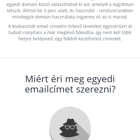
egyedi domain közül választhatod ki azt, amelyik a legjobban
tetszik. Állítsd be 3 perc alatt, és használd - rendszerünkben
mindegyik domain használata ingyenes és az is marad.
A kiválasztott email címedre érkező leveleket egyszerűen át
tudod irányítani a már meglévő fiókodba, így nem kell több
helyre belépned, egy fiókból kezelheted címeidet.
Miért éri meg egyedi
emailcímet szerezni?