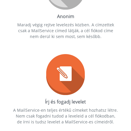
Anonim
Maradj végig rejtve levelezés közben. A címzettek
csak a MailService címed látják, a cél fiókod címe
nem derül ki sem most, sem később.
Írj és fogadj levelet
A MailService-en teljes értékű címeket hozhatsz létre.
Nem csak fogadni tudod a leveleid a cél fiókodban,
de írni is tudsz levelet a MailService-es címeidről.