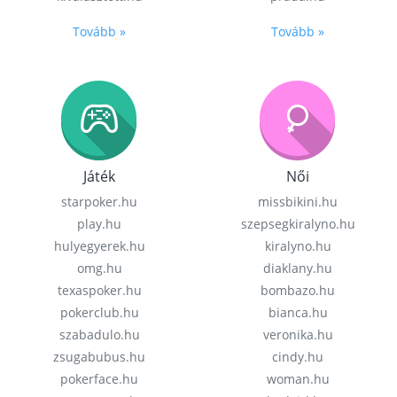
Tovább »
Tovább »
Játék
Női
starpoker.hu
missbikini.hu
play.hu
szepsegkiralyno.hu
hulyegyerek.hu
kiralyno.hu
omg.hu
diaklany.hu
texaspoker.hu
bombazo.hu
pokerclub.hu
bianca.hu
szabadulo.hu
veronika.hu
zsugabubus.hu
cindy.hu
pokerface.hu
woman.hu