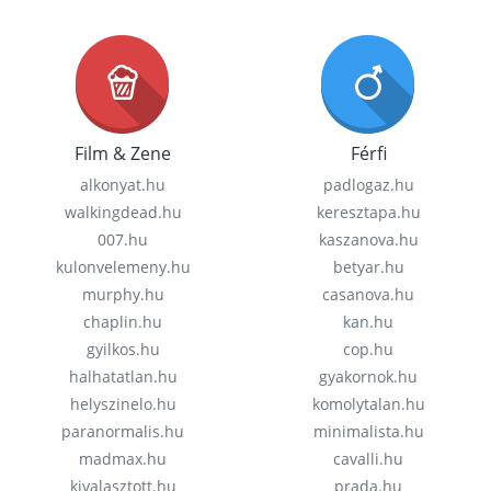
Film & Zene
Férfi
alkonyat.hu
padlogaz.hu
walkingdead.hu
keresztapa.hu
007.hu
kaszanova.hu
kulonvelemeny.hu
betyar.hu
murphy.hu
casanova.hu
chaplin.hu
kan.hu
gyilkos.hu
cop.hu
halhatatlan.hu
gyakornok.hu
helyszinelo.hu
komolytalan.hu
paranormalis.hu
minimalista.hu
madmax.hu
cavalli.hu
kivalasztott.hu
prada.hu