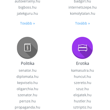
autoverseny.hu
badgirl.hu
bigboss.hu
internetszepe.hu
jatekguru.hu
komolytalan.hu
Tovább »
Tovább »
Politika
Erotika
senator.hu
kamasutra.hu
diplomata.hu
huncut.hu
kepviselo.hu
szereto.hu
oligarchia.hu
szuz.hu
szenator.hu
elojatek.hu
persze.hu
hustler.hu
propaganda.hu
sztriptiz.hu