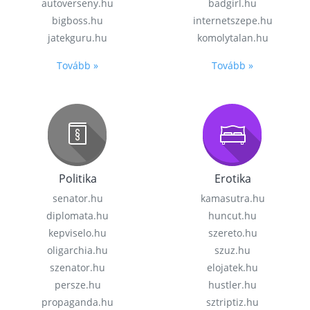
autoverseny.hu
badgirl.hu
bigboss.hu
internetszepe.hu
jatekguru.hu
komolytalan.hu
Tovább »
Tovább »
Politika
Erotika
senator.hu
kamasutra.hu
diplomata.hu
huncut.hu
kepviselo.hu
szereto.hu
oligarchia.hu
szuz.hu
szenator.hu
elojatek.hu
persze.hu
hustler.hu
propaganda.hu
sztriptiz.hu