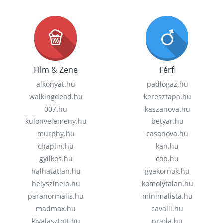
Film & Zene
Férfi
alkonyat.hu
padlogaz.hu
walkingdead.hu
keresztapa.hu
007.hu
kaszanova.hu
kulonvelemeny.hu
betyar.hu
murphy.hu
casanova.hu
chaplin.hu
kan.hu
gyilkos.hu
cop.hu
halhatatlan.hu
gyakornok.hu
helyszinelo.hu
komolytalan.hu
paranormalis.hu
minimalista.hu
madmax.hu
cavalli.hu
kivalasztott.hu
prada.hu