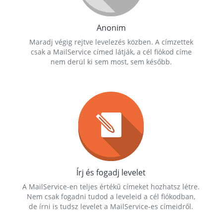
Anonim
Maradj végig rejtve levelezés közben. A címzettek
csak a MailService címed látják, a cél fiókod címe
nem derül ki sem most, sem később.
Írj és fogadj levelet
A MailService-en teljes értékű címeket hozhatsz létre.
Nem csak fogadni tudod a leveleid a cél fiókodban,
de írni is tudsz levelet a MailService-es címeidről.