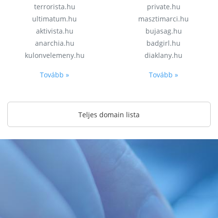
terrorista.hu
private.hu
ultimatum.hu
masztimarci.hu
aktivista.hu
bujasag.hu
anarchia.hu
badgirl.hu
kulonvelemeny.hu
diaklany.hu
Tovább »
Tovább »
Teljes domain lista