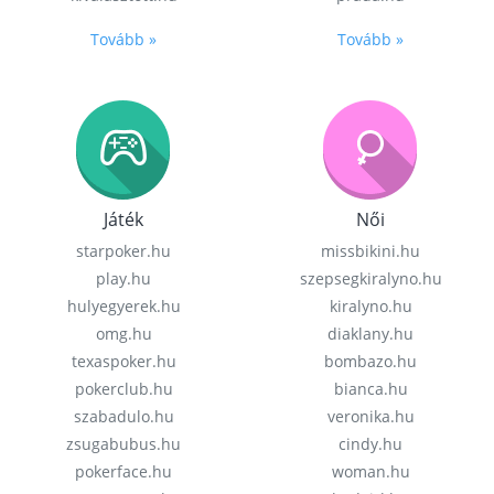
Tovább »
Tovább »
Játék
Női
starpoker.hu
missbikini.hu
play.hu
szepsegkiralyno.hu
hulyegyerek.hu
kiralyno.hu
omg.hu
diaklany.hu
texaspoker.hu
bombazo.hu
pokerclub.hu
bianca.hu
szabadulo.hu
veronika.hu
zsugabubus.hu
cindy.hu
pokerface.hu
woman.hu