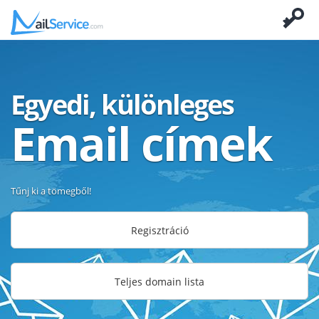
Egyedi, különleges
Email címek
Tűnj ki a tömegből!
Regisztráció
Teljes domain lista