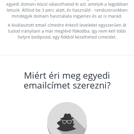
egyedi domain közül választhatod ki azt, amelyik a legjobban
tetszik. Állítsd be 3 perc alatt, és használd - rendszerünkben
mindegyik domain használata ingyenes és az is marad.
A kiválasztott email címedre érkező leveleket egyszerűen át
tudod irányítani a már meglévő fiókodba, így nem kell több
helyre belépned, egy fiókból kezelheted címeidet.
Miért éri meg egyedi
emailcímet szerezni?