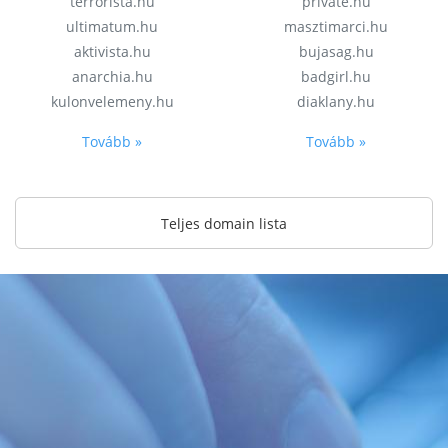
terrorista.hu
private.hu
ultimatum.hu
masztimarci.hu
aktivista.hu
bujasag.hu
anarchia.hu
badgirl.hu
kulonvelemeny.hu
diaklany.hu
Tovább »
Tovább »
Teljes domain lista