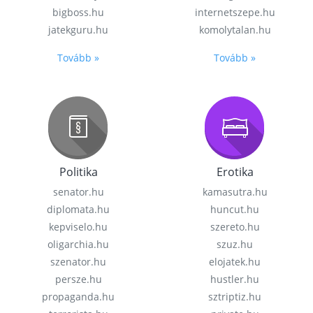
bigboss.hu
internetszepe.hu
jatekguru.hu
komolytalan.hu
Tovább »
Tovább »
Politika
Erotika
senator.hu
kamasutra.hu
diplomata.hu
huncut.hu
kepviselo.hu
szereto.hu
oligarchia.hu
szuz.hu
szenator.hu
elojatek.hu
persze.hu
hustler.hu
propaganda.hu
sztriptiz.hu