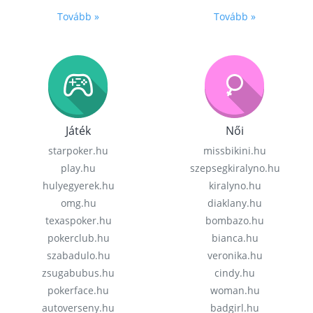
Tovább »
Tovább »
Játék
Női
starpoker.hu
missbikini.hu
play.hu
szepsegkiralyno.hu
hulyegyerek.hu
kiralyno.hu
omg.hu
diaklany.hu
texaspoker.hu
bombazo.hu
pokerclub.hu
bianca.hu
szabadulo.hu
veronika.hu
zsugabubus.hu
cindy.hu
pokerface.hu
woman.hu
autoverseny.hu
badgirl.hu