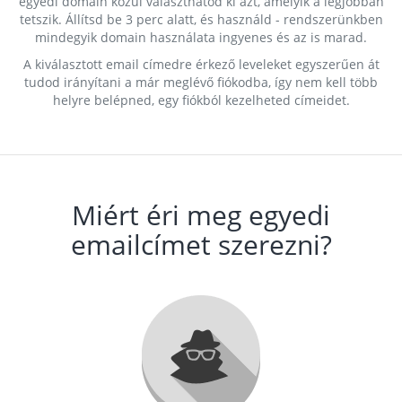
egyedi domain közül választhatod ki azt, amelyik a legjobban
tetszik. Állítsd be 3 perc alatt, és használd - rendszerünkben
mindegyik domain használata ingyenes és az is marad.
A kiválasztott email címedre érkező leveleket egyszerűen át
tudod irányítani a már meglévő fiókodba, így nem kell több
helyre belépned, egy fiókból kezelheted címeidet.
Miért éri meg egyedi
emailcímet szerezni?