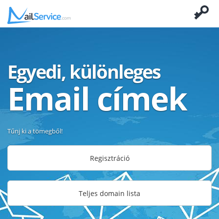
Egyedi, különleges
Email címek
Tűnj ki a tömegből!
Regisztráció
Teljes domain lista