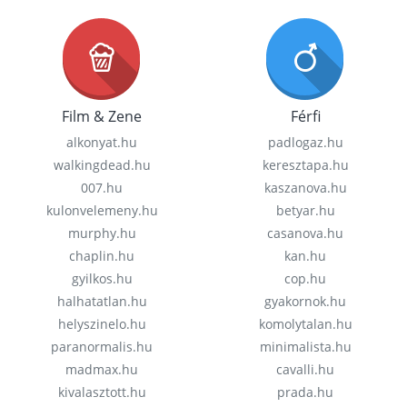
Film & Zene
Férfi
alkonyat.hu
padlogaz.hu
walkingdead.hu
keresztapa.hu
007.hu
kaszanova.hu
kulonvelemeny.hu
betyar.hu
murphy.hu
casanova.hu
chaplin.hu
kan.hu
gyilkos.hu
cop.hu
halhatatlan.hu
gyakornok.hu
helyszinelo.hu
komolytalan.hu
paranormalis.hu
minimalista.hu
madmax.hu
cavalli.hu
kivalasztott.hu
prada.hu