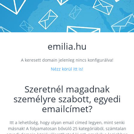
emilia.hu
A keresett domain jelenleg nincs konfigurálva!
Nézz körül itt is!
Szeretnél magadnak
személyre szabott, egyedi
emailcímet?
Itt a lehetőség, hogy olyan email címed legyen, mint senki
másnak! A folyamatosan bővülő 25 kategóriából, számtalan