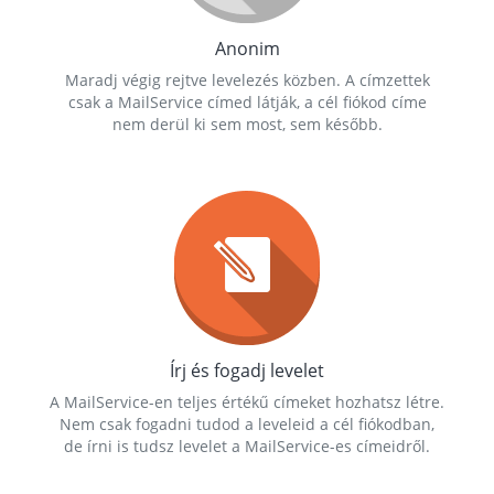
Anonim
Maradj végig rejtve levelezés közben. A címzettek
csak a MailService címed látják, a cél fiókod címe
nem derül ki sem most, sem később.
Írj és fogadj levelet
A MailService-en teljes értékű címeket hozhatsz létre.
Nem csak fogadni tudod a leveleid a cél fiókodban,
de írni is tudsz levelet a MailService-es címeidről.