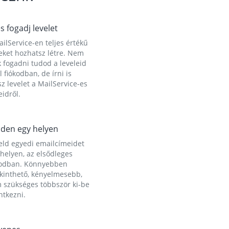
és fogadj levelet
ilService-en teljes értékű
eket hozhatsz létre. Nem
 fogadni tudod a leveleid
l fiókodban, de írni is
z levelet a MailService-es
idről.
den egy helyen
eld egyedi emailcímeidet
helyen, az elsődleges
kodban. Könnyebben
ekinthető, kényelmesebb,
 szükséges többször ki-be
ntkezni.