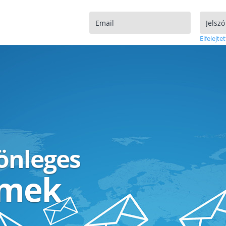
Elfelejtet
lönleges
ímek