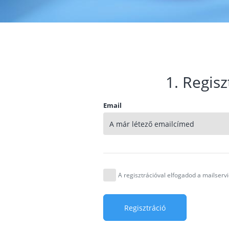
1. Regisz
Email
A regisztrációval elfogadod a mailser
Regisztráció