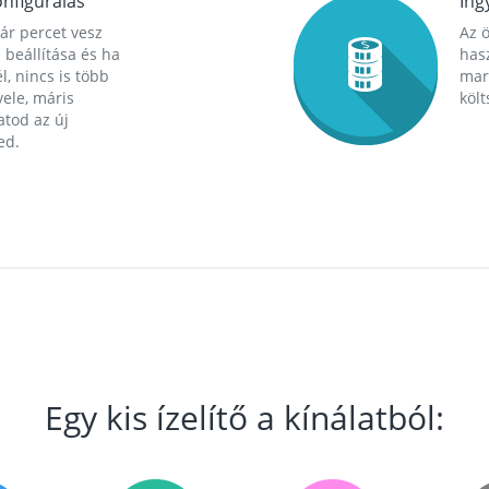
nfigurálás
Ing
ár percet vesz
Az 
 beállítása és ha
hasz
l, nincs is több
mara
ele, máris
költ
tod az új
ed.
Egy kis ízelítő a kínálatból: