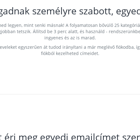
gadnak személyre szabott, egyed
címed legyen, mint senki másnak! A folyamatosan bővülő 25 kategóri
egjobban tetszik. Állítsd be 3 perc alatt, és használd - rendszerü
ingyenes és az is marad.
leveleket egyszerűen át tudod irányítani a már meglévő fiókodba, í
fiókból kezelheted címeidet.
t éri meg egyedi emailcímet szer