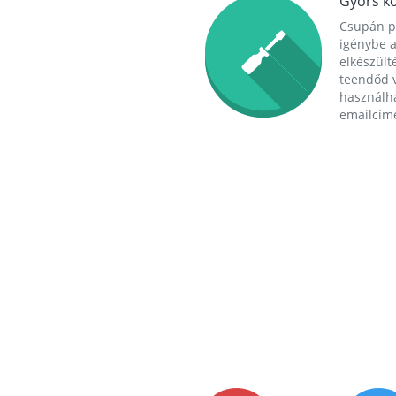
Gyors ko
Csupán p
igénybe a
elkészülté
teendőd v
használha
emailcím