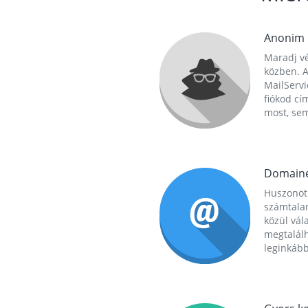
Anonim
Maradj vé
közben. A
MailServi
fiókod cí
most, se
Domain
Huszonöt
számtala
közül vál
megtalál
leginkább