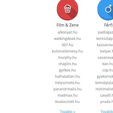
Film & Zene
Férfi
alkonyat.hu
padloga
walkingdead.hu
keresztap
007.hu
kaszanov
kulonvelemeny.hu
betyar.
murphy.hu
casanov
chaplin.hu
kan.h
gyilkos.hu
cop.h
halhatatlan.hu
gyakorno
helyszinelo.hu
komolytal
paranormalis.hu
minimalis
madmax.hu
cavalli
kivalasztott.hu
prada.
Tovább »
Tovább