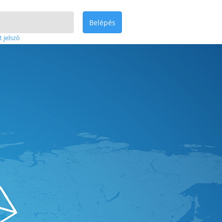
Belépés
t jelszó