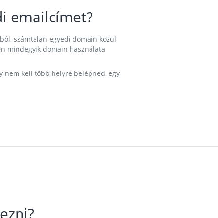
i emailcímet?
ából, számtalan egyedi domain közül
nkben mindegyik domain használata
gy nem kell több helyre belépned, egy
ezni?