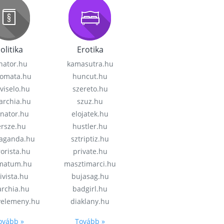
olitika
Erotika
nator.hu
kamasutra.hu
lomata.hu
huncut.hu
viselo.hu
szereto.hu
garchia.hu
szuz.hu
enator.hu
elojatek.hu
rsze.hu
hustler.hu
aganda.hu
sztriptiz.hu
rorista.hu
private.hu
imatum.hu
masztimarci.hu
ivista.hu
bujasag.hu
archia.hu
badgirl.hu
velemeny.hu
diaklany.hu
ovább »
Tovább »