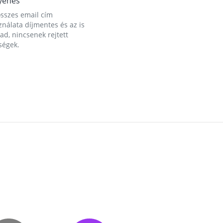
yenes
összes email cím
nálata díjmentes és az is
d, nincsenek rejtett
ségek.