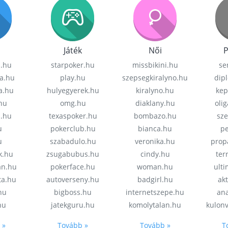
Játék
Női
P
z.hu
starpoker.hu
missbikini.hu
se
a.hu
play.hu
szepsegkiralyno.hu
dip
a.hu
hulyegyerek.hu
kiralyno.hu
kep
hu
omg.hu
diaklany.hu
oli
a.hu
texaspoker.hu
bombazo.hu
sz
u
pokerclub.hu
bianca.hu
pe
u
szabadulo.hu
veronika.hu
prop
k.hu
zsugabubus.hu
cindy.hu
ter
an.hu
pokerface.hu
woman.hu
ult
ta.hu
autoverseny.hu
badgirl.hu
akt
.hu
bigboss.hu
internetszepe.hu
an
hu
jatekguru.hu
komolytalan.hu
kulon
 »
Tovább »
Tovább »
T