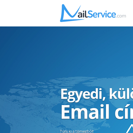
Egyedi, kü
Email c
Tűnj ki a tömegből!