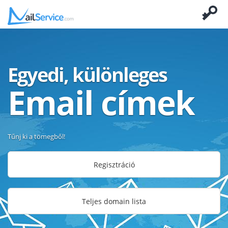
Egyedi, különleges
Email címek
Tűnj ki a tömegből!
Regisztráció
Teljes domain lista