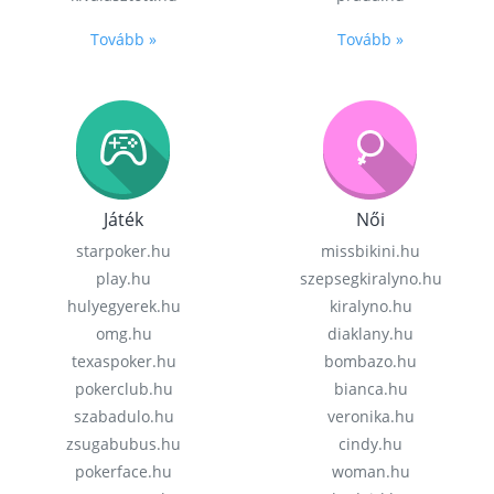
Tovább »
Tovább »
Játék
Női
starpoker.hu
missbikini.hu
play.hu
szepsegkiralyno.hu
hulyegyerek.hu
kiralyno.hu
omg.hu
diaklany.hu
texaspoker.hu
bombazo.hu
pokerclub.hu
bianca.hu
szabadulo.hu
veronika.hu
zsugabubus.hu
cindy.hu
pokerface.hu
woman.hu