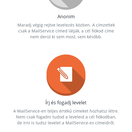
Anonim
Maradj végig rejtve levelezés közben. A címzettek
csak a MailService címed látják, a cél fiókod címe
nem derül ki sem most, sem később.
Írj és fogadj levelet
A MailService-en teljes értékű címeket hozhatsz létre.
Nem csak fogadni tudod a leveleid a cél fiókodban,
de írni is tudsz levelet a MailService-es címeidről.