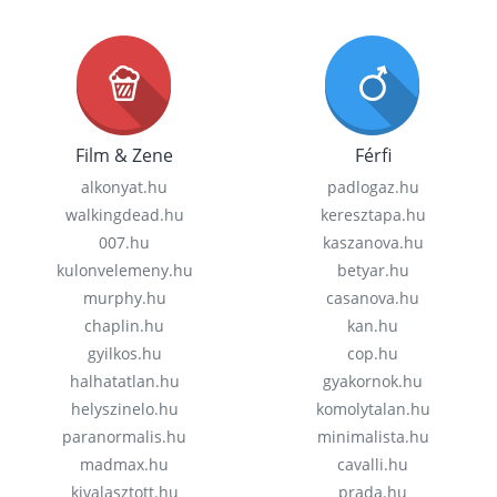
Film & Zene
Férfi
alkonyat.hu
padlogaz.hu
walkingdead.hu
keresztapa.hu
007.hu
kaszanova.hu
kulonvelemeny.hu
betyar.hu
murphy.hu
casanova.hu
chaplin.hu
kan.hu
gyilkos.hu
cop.hu
halhatatlan.hu
gyakornok.hu
helyszinelo.hu
komolytalan.hu
paranormalis.hu
minimalista.hu
madmax.hu
cavalli.hu
kivalasztott.hu
prada.hu