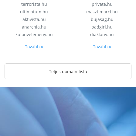
terrorista.hu
private.hu
ultimatum.hu
masztimarci.hu
aktivista.hu
bujasag.hu
anarchia.hu
badgirl.hu
kulonvelemeny.hu
diaklany.hu
Tovább »
Tovább »
Teljes domain lista