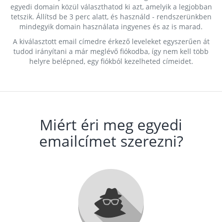
egyedi domain közül választhatod ki azt, amelyik a legjobban
tetszik. Állítsd be 3 perc alatt, és használd - rendszerünkben
mindegyik domain használata ingyenes és az is marad.
A kiválasztott email címedre érkező leveleket egyszerűen át
tudod irányítani a már meglévő fiókodba, így nem kell több
helyre belépned, egy fiókból kezelheted címeidet.
Miért éri meg egyedi
emailcímet szerezni?