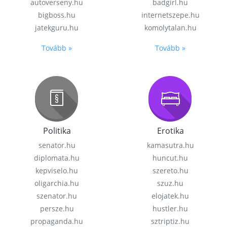
autoverseny.hu
badgirl.hu
bigboss.hu
internetszepe.hu
jatekguru.hu
komolytalan.hu
Tovább »
Tovább »
Politika
Erotika
senator.hu
kamasutra.hu
diplomata.hu
huncut.hu
kepviselo.hu
szereto.hu
oligarchia.hu
szuz.hu
szenator.hu
elojatek.hu
persze.hu
hustler.hu
propaganda.hu
sztriptiz.hu