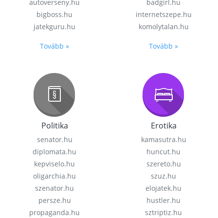
autoverseny.hu
badgirl.hu
bigboss.hu
internetszepe.hu
jatekguru.hu
komolytalan.hu
Tovább »
Tovább »
Politika
Erotika
senator.hu
kamasutra.hu
diplomata.hu
huncut.hu
kepviselo.hu
szereto.hu
oligarchia.hu
szuz.hu
szenator.hu
elojatek.hu
persze.hu
hustler.hu
propaganda.hu
sztriptiz.hu