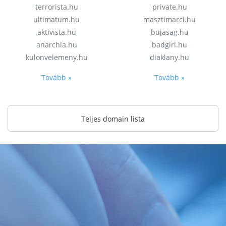
terrorista.hu
private.hu
ultimatum.hu
masztimarci.hu
aktivista.hu
bujasag.hu
anarchia.hu
badgirl.hu
kulonvelemeny.hu
diaklany.hu
Tovább »
Tovább »
Teljes domain lista