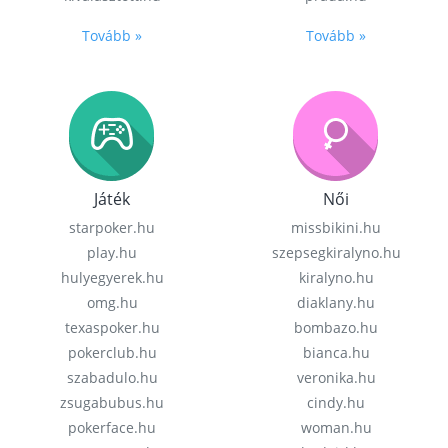
Tovább »
Tovább »
Játék
Női
starpoker.hu
missbikini.hu
play.hu
szepsegkiralyno.hu
hulyegyerek.hu
kiralyno.hu
omg.hu
diaklany.hu
texaspoker.hu
bombazo.hu
pokerclub.hu
bianca.hu
szabadulo.hu
veronika.hu
zsugabubus.hu
cindy.hu
pokerface.hu
woman.hu