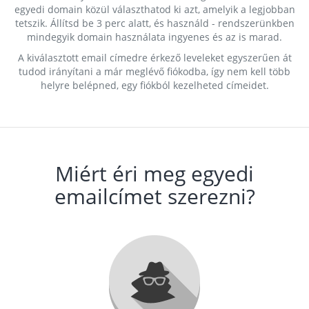
egyedi domain közül választhatod ki azt, amelyik a legjobban
tetszik. Állítsd be 3 perc alatt, és használd - rendszerünkben
mindegyik domain használata ingyenes és az is marad.
A kiválasztott email címedre érkező leveleket egyszerűen át
tudod irányítani a már meglévő fiókodba, így nem kell több
helyre belépned, egy fiókból kezelheted címeidet.
Miért éri meg egyedi
emailcímet szerezni?