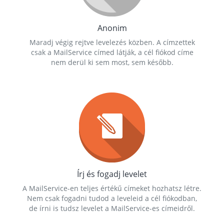
Anonim
Maradj végig rejtve levelezés közben. A címzettek
csak a MailService címed látják, a cél fiókod címe
nem derül ki sem most, sem később.
Írj és fogadj levelet
A MailService-en teljes értékű címeket hozhatsz létre.
Nem csak fogadni tudod a leveleid a cél fiókodban,
de írni is tudsz levelet a MailService-es címeidről.