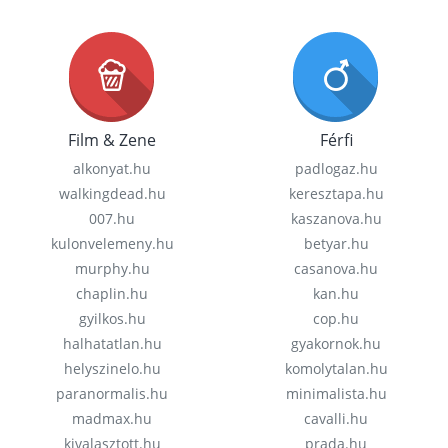
Film & Zene
Férfi
alkonyat.hu
padlogaz.hu
walkingdead.hu
keresztapa.hu
007.hu
kaszanova.hu
kulonvelemeny.hu
betyar.hu
murphy.hu
casanova.hu
chaplin.hu
kan.hu
gyilkos.hu
cop.hu
halhatatlan.hu
gyakornok.hu
helyszinelo.hu
komolytalan.hu
paranormalis.hu
minimalista.hu
madmax.hu
cavalli.hu
kivalasztott.hu
prada.hu