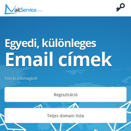
Egyedi, különleges
Email címek
Tűnj ki a tömegből!
Regisztráció
Teljes domain lista