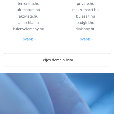
terrorista.hu
private.hu
ultimatum.hu
masztimarci.hu
aktivista.hu
bujasag.hu
anarchia.hu
badgirl.hu
kulonvelemeny.hu
diaklany.hu
Tovább »
Tovább »
Teljes domain lista