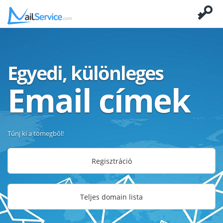
Egyedi, különleges
Email címek
Tűnj ki a tömegből!
Regisztráció
Teljes domain lista