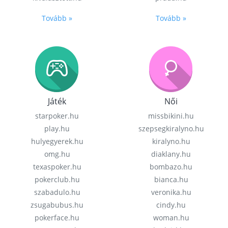
Tovább »
Tovább »
Játék
Női
starpoker.hu
missbikini.hu
play.hu
szepsegkiralyno.hu
hulyegyerek.hu
kiralyno.hu
omg.hu
diaklany.hu
texaspoker.hu
bombazo.hu
pokerclub.hu
bianca.hu
szabadulo.hu
veronika.hu
zsugabubus.hu
cindy.hu
pokerface.hu
woman.hu