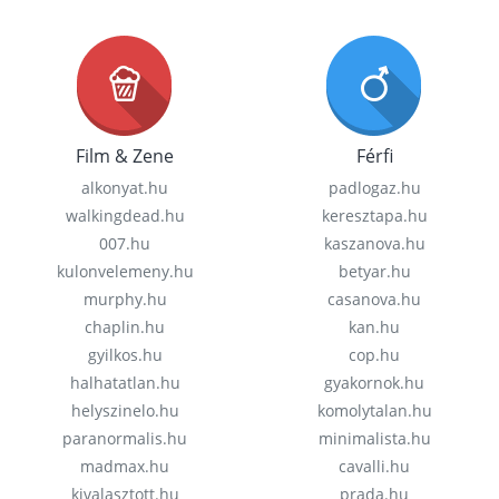
Film & Zene
Férfi
alkonyat.hu
padlogaz.hu
walkingdead.hu
keresztapa.hu
007.hu
kaszanova.hu
kulonvelemeny.hu
betyar.hu
murphy.hu
casanova.hu
chaplin.hu
kan.hu
gyilkos.hu
cop.hu
halhatatlan.hu
gyakornok.hu
helyszinelo.hu
komolytalan.hu
paranormalis.hu
minimalista.hu
madmax.hu
cavalli.hu
kivalasztott.hu
prada.hu