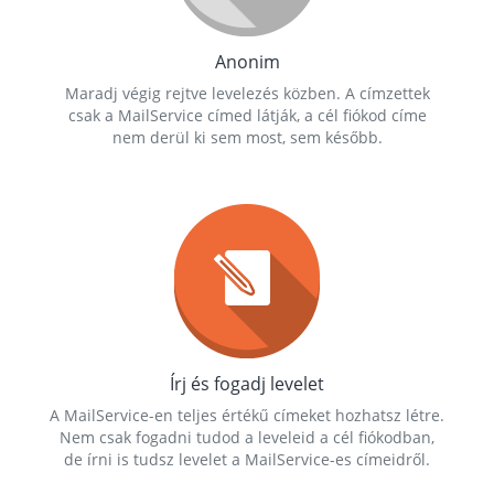
Anonim
Maradj végig rejtve levelezés közben. A címzettek
csak a MailService címed látják, a cél fiókod címe
nem derül ki sem most, sem később.
Írj és fogadj levelet
A MailService-en teljes értékű címeket hozhatsz létre.
Nem csak fogadni tudod a leveleid a cél fiókodban,
de írni is tudsz levelet a MailService-es címeidről.