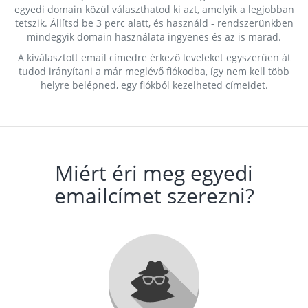
egyedi domain közül választhatod ki azt, amelyik a legjobban
tetszik. Állítsd be 3 perc alatt, és használd - rendszerünkben
mindegyik domain használata ingyenes és az is marad.
A kiválasztott email címedre érkező leveleket egyszerűen át
tudod irányítani a már meglévő fiókodba, így nem kell több
helyre belépned, egy fiókból kezelheted címeidet.
Miért éri meg egyedi
emailcímet szerezni?