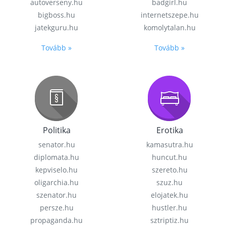
autoverseny.hu
badgirl.hu
bigboss.hu
internetszepe.hu
jatekguru.hu
komolytalan.hu
Tovább »
Tovább »
Politika
Erotika
senator.hu
kamasutra.hu
diplomata.hu
huncut.hu
kepviselo.hu
szereto.hu
oligarchia.hu
szuz.hu
szenator.hu
elojatek.hu
persze.hu
hustler.hu
propaganda.hu
sztriptiz.hu