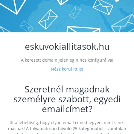
eskuvokiallitasok.hu
A keresett domain jelenleg nincs konfigurálva!
Nézz körül itt is!
Szeretnél magadnak
személyre szabott, egyedi
emailcímet?
Itt a lehetőség, hogy olyan email címed legyen, mint senki
másnak! A folyamatosan bővülő 25 kategóriából, számtalan