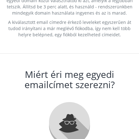
egyedi domain közül választhatod ki azt, amelyik a legjobban
tetszik. Állítsd be 3 perc alatt, és használd - rendszerünkben
mindegyik domain használata ingyenes és az is marad.
A kiválasztott email címedre érkező leveleket egyszerűen át
tudod irányítani a már meglévő fiókodba, így nem kell több
helyre belépned, egy fiókból kezelheted címeidet.
Miért éri meg egyedi
emailcímet szerezni?