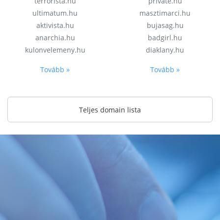
terrorista.hu
private.hu
ultimatum.hu
masztimarci.hu
aktivista.hu
bujasag.hu
anarchia.hu
badgirl.hu
kulonvelemeny.hu
diaklany.hu
Tovább »
Tovább »
Teljes domain lista