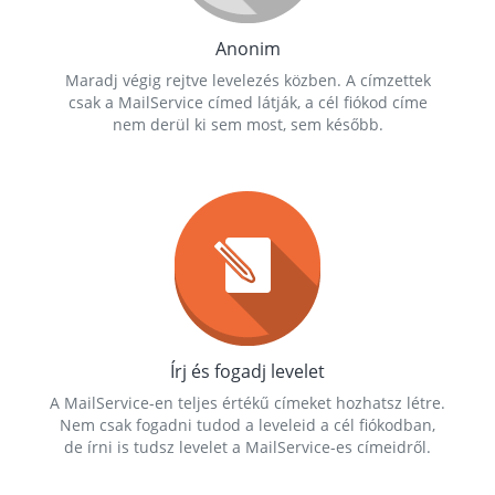
Anonim
Maradj végig rejtve levelezés közben. A címzettek
csak a MailService címed látják, a cél fiókod címe
nem derül ki sem most, sem később.
Írj és fogadj levelet
A MailService-en teljes értékű címeket hozhatsz létre.
Nem csak fogadni tudod a leveleid a cél fiókodban,
de írni is tudsz levelet a MailService-es címeidről.