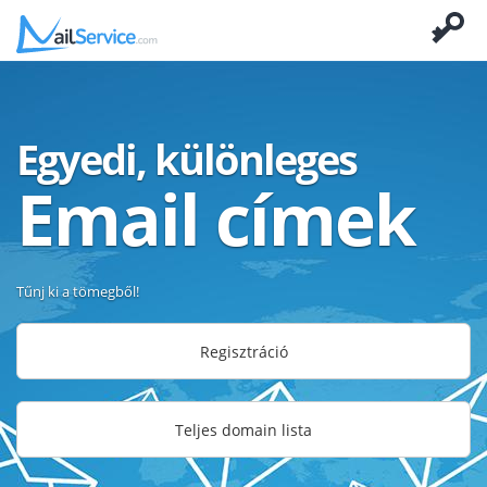
Egyedi, különleges
Email címek
Tűnj ki a tömegből!
Regisztráció
Teljes domain lista