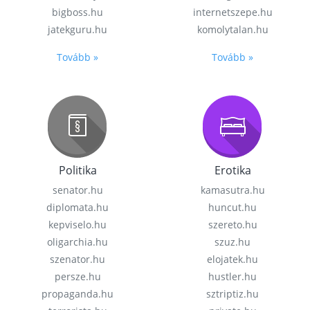
bigboss.hu
internetszepe.hu
jatekguru.hu
komolytalan.hu
Tovább »
Tovább »
Politika
Erotika
senator.hu
kamasutra.hu
diplomata.hu
huncut.hu
kepviselo.hu
szereto.hu
oligarchia.hu
szuz.hu
szenator.hu
elojatek.hu
persze.hu
hustler.hu
propaganda.hu
sztriptiz.hu