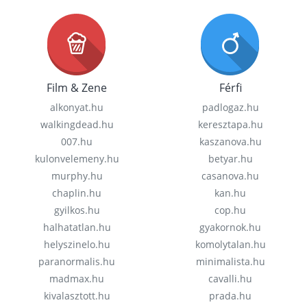
Film & Zene
Férfi
alkonyat.hu
padlogaz.hu
walkingdead.hu
keresztapa.hu
007.hu
kaszanova.hu
kulonvelemeny.hu
betyar.hu
murphy.hu
casanova.hu
chaplin.hu
kan.hu
gyilkos.hu
cop.hu
halhatatlan.hu
gyakornok.hu
helyszinelo.hu
komolytalan.hu
paranormalis.hu
minimalista.hu
madmax.hu
cavalli.hu
kivalasztott.hu
prada.hu