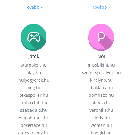
Tovább »
Tovább »
Játék
Női
starpoker.hu
missbikini.hu
play.hu
szepsegkiralyno.hu
hulyegyerek.hu
kiralyno.hu
omg.hu
diaklany.hu
texaspoker.hu
bombazo.hu
pokerclub.hu
bianca.hu
szabadulo.hu
veronika.hu
zsugabubus.hu
cindy.hu
pokerface.hu
woman.hu
autoverseny.hu
badgirl.hu