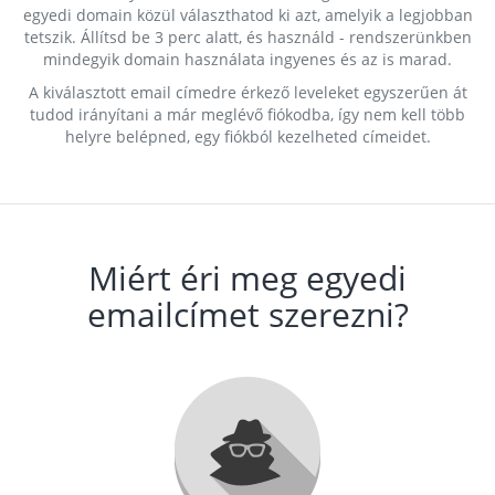
egyedi domain közül választhatod ki azt, amelyik a legjobban
tetszik. Állítsd be 3 perc alatt, és használd - rendszerünkben
mindegyik domain használata ingyenes és az is marad.
A kiválasztott email címedre érkező leveleket egyszerűen át
tudod irányítani a már meglévő fiókodba, így nem kell több
helyre belépned, egy fiókból kezelheted címeidet.
Miért éri meg egyedi
emailcímet szerezni?