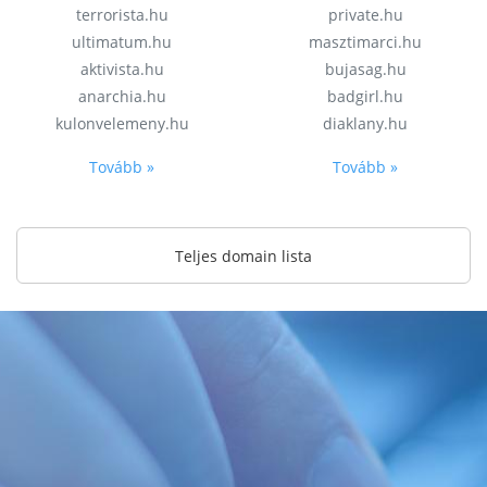
terrorista.hu
private.hu
ultimatum.hu
masztimarci.hu
aktivista.hu
bujasag.hu
anarchia.hu
badgirl.hu
kulonvelemeny.hu
diaklany.hu
Tovább »
Tovább »
Teljes domain lista