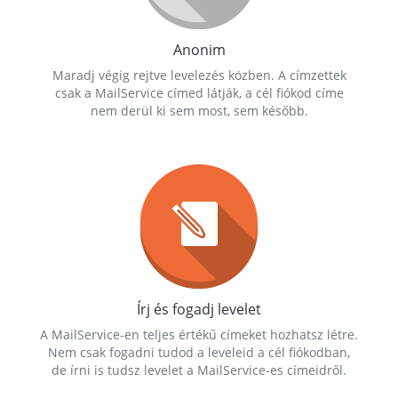
Anonim
Maradj végig rejtve levelezés közben. A címzettek
csak a MailService címed látják, a cél fiókod címe
nem derül ki sem most, sem később.
Írj és fogadj levelet
A MailService-en teljes értékű címeket hozhatsz létre.
Nem csak fogadni tudod a leveleid a cél fiókodban,
de írni is tudsz levelet a MailService-es címeidről.