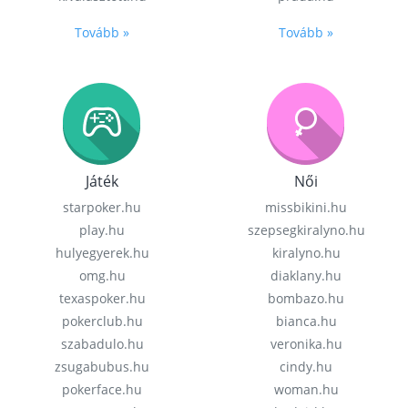
Tovább »
Tovább »
Játék
Női
starpoker.hu
missbikini.hu
play.hu
szepsegkiralyno.hu
hulyegyerek.hu
kiralyno.hu
omg.hu
diaklany.hu
texaspoker.hu
bombazo.hu
pokerclub.hu
bianca.hu
szabadulo.hu
veronika.hu
zsugabubus.hu
cindy.hu
pokerface.hu
woman.hu