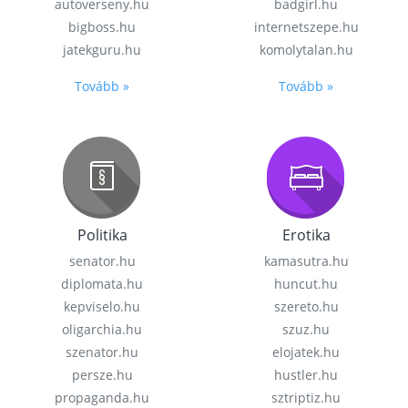
autoverseny.hu
badgirl.hu
bigboss.hu
internetszepe.hu
jatekguru.hu
komolytalan.hu
Tovább »
Tovább »
Politika
Erotika
senator.hu
kamasutra.hu
diplomata.hu
huncut.hu
kepviselo.hu
szereto.hu
oligarchia.hu
szuz.hu
szenator.hu
elojatek.hu
persze.hu
hustler.hu
propaganda.hu
sztriptiz.hu