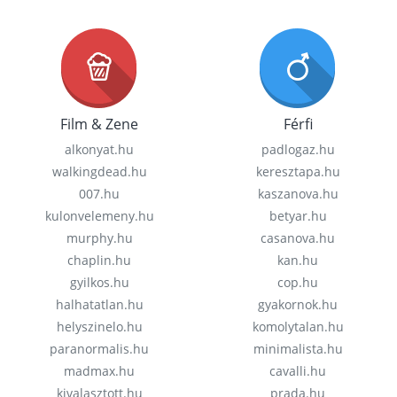
Film & Zene
Férfi
alkonyat.hu
padlogaz.hu
walkingdead.hu
keresztapa.hu
007.hu
kaszanova.hu
kulonvelemeny.hu
betyar.hu
murphy.hu
casanova.hu
chaplin.hu
kan.hu
gyilkos.hu
cop.hu
halhatatlan.hu
gyakornok.hu
helyszinelo.hu
komolytalan.hu
paranormalis.hu
minimalista.hu
madmax.hu
cavalli.hu
kivalasztott.hu
prada.hu