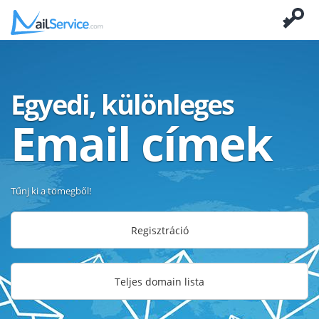
Egyedi, különleges
Email címek
Tűnj ki a tömegből!
Regisztráció
Teljes domain lista