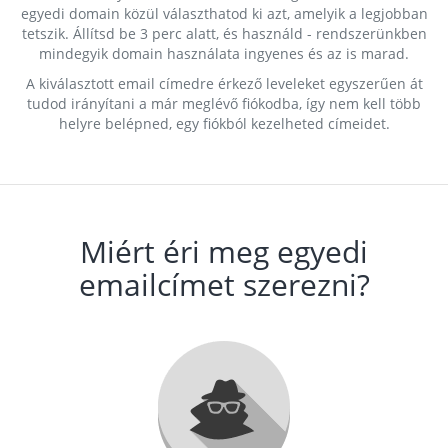
egyedi domain közül választhatod ki azt, amelyik a legjobban
tetszik. Állítsd be 3 perc alatt, és használd - rendszerünkben
mindegyik domain használata ingyenes és az is marad.
A kiválasztott email címedre érkező leveleket egyszerűen át
tudod irányítani a már meglévő fiókodba, így nem kell több
helyre belépned, egy fiókból kezelheted címeidet.
Miért éri meg egyedi
emailcímet szerezni?