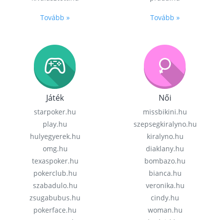
Tovább »
Tovább »
Játék
Női
starpoker.hu
missbikini.hu
play.hu
szepsegkiralyno.hu
hulyegyerek.hu
kiralyno.hu
omg.hu
diaklany.hu
texaspoker.hu
bombazo.hu
pokerclub.hu
bianca.hu
szabadulo.hu
veronika.hu
zsugabubus.hu
cindy.hu
pokerface.hu
woman.hu