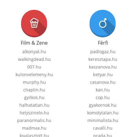
Film & Zene
Férfi
alkonyat.hu
padlogaz.hu
walkingdead.hu
keresztapa.hu
007.hu
kaszanova.hu
kulonvelemeny.hu
betyar.hu
murphy.hu
casanova.hu
chaplin.hu
kan.hu
gyilkos.hu
cop.hu
halhatatlan.hu
gyakornok.hu
helyszinelo.hu
komolytalan.hu
paranormalis.hu
minimalista.hu
madmax.hu
cavalli.hu
kivalasztott.hu
prada.hu