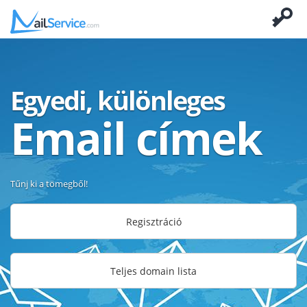
Egyedi, különleges
Email címek
Tűnj ki a tömegből!
Regisztráció
Teljes domain lista