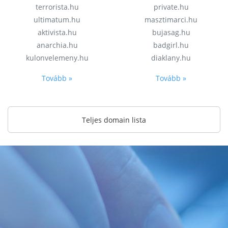
terrorista.hu
private.hu
ultimatum.hu
masztimarci.hu
aktivista.hu
bujasag.hu
anarchia.hu
badgirl.hu
kulonvelemeny.hu
diaklany.hu
Tovább »
Tovább »
Teljes domain lista