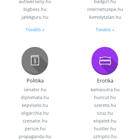
autoverseny.hu
badgirl.hu
bigboss.hu
internetszepe.hu
jatekguru.hu
komolytalan.hu
Tovább »
Tovább »
Politika
Erotika
senator.hu
kamasutra.hu
diplomata.hu
huncut.hu
kepviselo.hu
szereto.hu
oligarchia.hu
szuz.hu
szenator.hu
elojatek.hu
persze.hu
hustler.hu
propaganda.hu
sztriptiz.hu