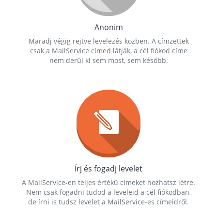
Anonim
Maradj végig rejtve levelezés közben. A címzettek
csak a MailService címed látják, a cél fiókod címe
nem derül ki sem most, sem később.
Írj és fogadj levelet
A MailService-en teljes értékű címeket hozhatsz létre.
Nem csak fogadni tudod a leveleid a cél fiókodban,
de írni is tudsz levelet a MailService-es címeidről.