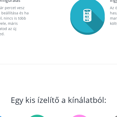
nfigurálás
Ing
ár percet vesz
Az 
 beállítása és ha
hasz
l, nincs is több
mara
ele, máris
költ
tod az új
ed.
Egy kis ízelítő a kínálatból: