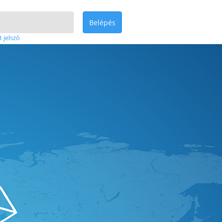
Belépés
t jelszó