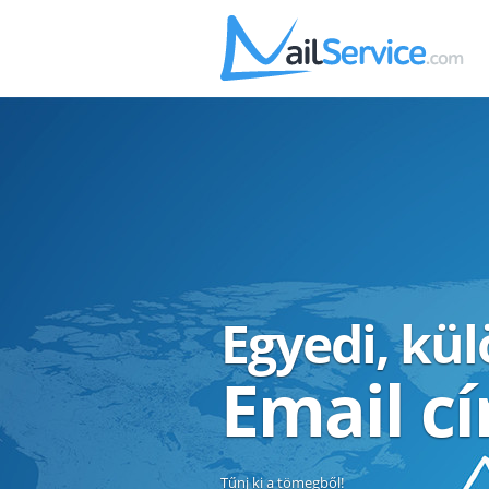
Egyedi, kü
Email c
Tűnj ki a tömegből!