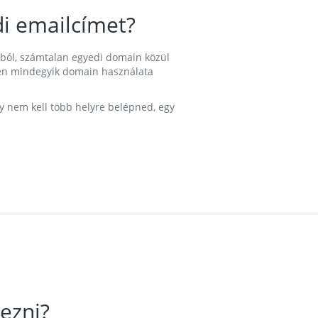
i emailcímet?
ából, számtalan egyedi domain közül
nkben mindegyik domain használata
gy nem kell több helyre belépned, egy
ezni?