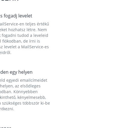
és fogadj levelet
ilService-en teljes értékű
eket hozhatsz létre. Nem
 fogadni tudod a leveleid
l fiókodban, de írni is
z levelet a MailService-es
idről.
den egy helyen
eld egyedi emailcímeidet
helyen, az elsődleges
kodban. Könnyebben
ekinthető, kényelmesebb,
 szükséges többször ki-be
ntkezni.