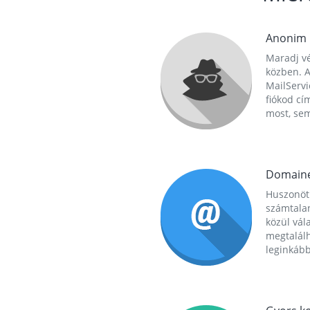
Anonim
Maradj vé
közben. A
MailServi
fiókod cí
most, se
Domain
Huszonöt
számtala
közül vál
megtalál
leginkább