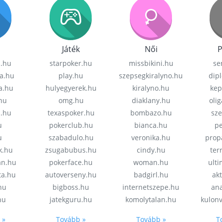
Játék
Női
P
z.hu
starpoker.hu
missbikini.hu
se
a.hu
play.hu
szepsegkiralyno.hu
dip
a.hu
hulyegyerek.hu
kiralyno.hu
kep
hu
omg.hu
diaklany.hu
oli
a.hu
texaspoker.hu
bombazo.hu
sz
u
pokerclub.hu
bianca.hu
pe
u
szabadulo.hu
veronika.hu
prop
k.hu
zsugabubus.hu
cindy.hu
ter
an.hu
pokerface.hu
woman.hu
ult
ta.hu
autoverseny.hu
badgirl.hu
akt
.hu
bigboss.hu
internetszepe.hu
an
hu
jatekguru.hu
komolytalan.hu
kulon
 »
Tovább »
Tovább »
T