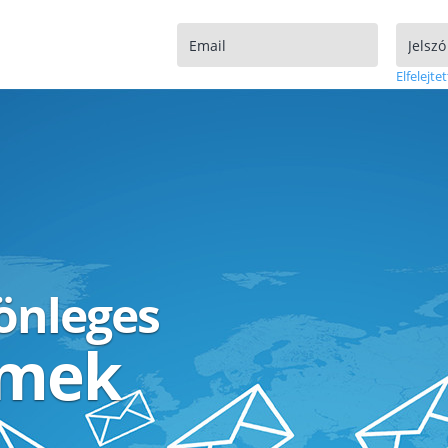
Elfelejtet
lönleges
ímek