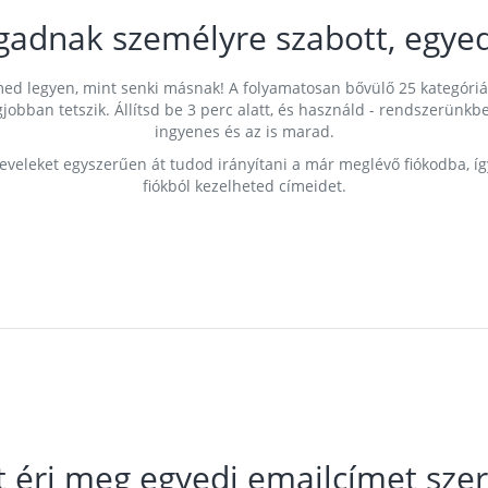
gadnak személyre szabott, egyed
címed legyen, mint senki másnak! A folyamatosan bővülő 25 kategóri
egjobban tetszik. Állítsd be 3 perc alatt, és használd - rendszerü
ingyenes és az is marad.
leveleket egyszerűen át tudod irányítani a már meglévő fiókodba, í
fiókból kezelheted címeidet.
t éri meg egyedi emailcímet szer