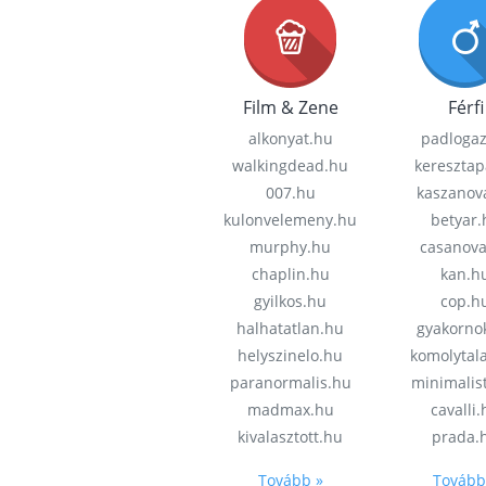
Film & Zene
Férfi
alkonyat.hu
padloga
walkingdead.hu
keresztap
007.hu
kaszanov
kulonvelemeny.hu
betyar.
murphy.hu
casanov
chaplin.hu
kan.h
gyilkos.hu
cop.h
halhatatlan.hu
gyakorno
helyszinelo.hu
komolytal
paranormalis.hu
minimalis
madmax.hu
cavalli
kivalasztott.hu
prada.
Tovább »
Tovább