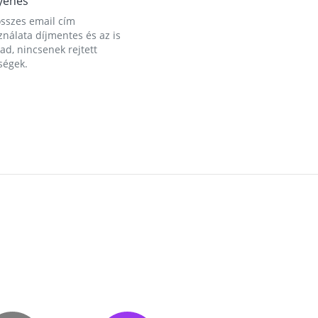
yenes
összes email cím
nálata díjmentes és az is
d, nincsenek rejtett
ségek.