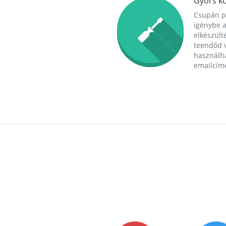
Gyors ko
Csupán p
igénybe a
elkészülté
teendőd v
használha
emailcím