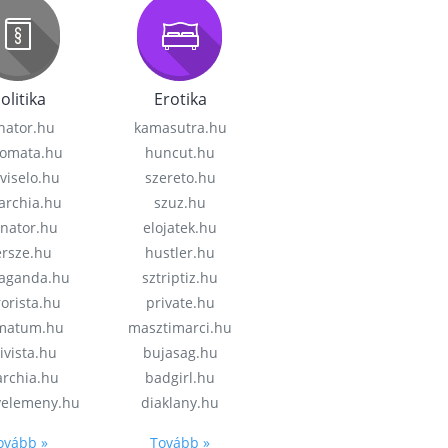
olitika
Erotika
nator.hu
kamasutra.hu
lomata.hu
huncut.hu
viselo.hu
szereto.hu
garchia.hu
szuz.hu
enator.hu
elojatek.hu
rsze.hu
hustler.hu
aganda.hu
sztriptiz.hu
rorista.hu
private.hu
imatum.hu
masztimarci.hu
ivista.hu
bujasag.hu
archia.hu
badgirl.hu
velemeny.hu
diaklany.hu
ovább »
Tovább »