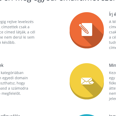
Írj 
gig rejtve levelezés
A Ma
 címzettek csak a
cím
ce címed látják, a cél
csak
me nem derül ki sem
a cé
m később.
tuds
címe
ek
Min
 kategóriában
Kez
n egyedi domain
egy 
aszthatsz, hogy
fió
hasd a számodra
átt
 megfelelőt.
nem
jele