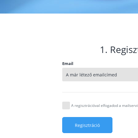
1. Regisz
Email
A regisztrációval elfogadod a mailser
Regisztráció