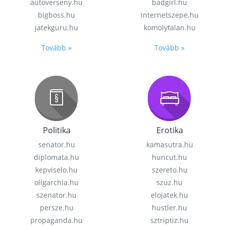
autoverseny.hu
badgirl.hu
bigboss.hu
internetszepe.hu
jatekguru.hu
komolytalan.hu
Tovább »
Tovább »
Politika
Erotika
senator.hu
kamasutra.hu
diplomata.hu
huncut.hu
kepviselo.hu
szereto.hu
oligarchia.hu
szuz.hu
szenator.hu
elojatek.hu
persze.hu
hustler.hu
propaganda.hu
sztriptiz.hu