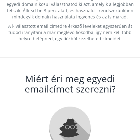
egyedi domain közül választhatod ki azt, amelyik a legjobban
tetszik. Állítsd be 3 perc alatt, és használd - rendszerünkben
mindegyik domain használata ingyenes és az is marad.
A kiválasztott email címedre érkező leveleket egyszerűen át
tudod irányítani a már meglévő fiókodba, így nem kell több
helyre belépned, egy fiókból kezelheted címeidet.
Miért éri meg egyedi
emailcímet szerezni?