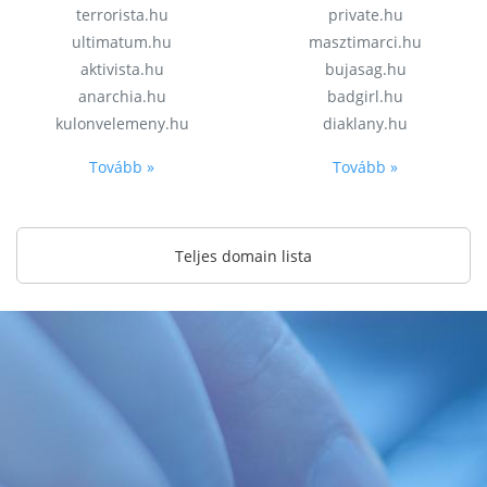
terrorista.hu
private.hu
ultimatum.hu
masztimarci.hu
aktivista.hu
bujasag.hu
anarchia.hu
badgirl.hu
kulonvelemeny.hu
diaklany.hu
Tovább »
Tovább »
Teljes domain lista