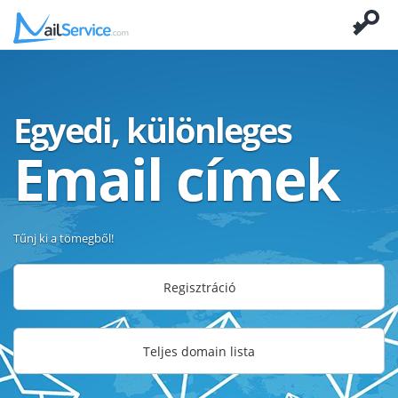
Egyedi, különleges
Email címek
Tűnj ki a tömegből!
Regisztráció
Teljes domain lista