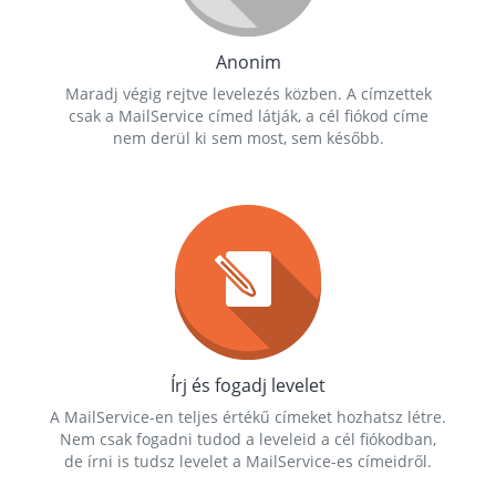
Anonim
Maradj végig rejtve levelezés közben. A címzettek
csak a MailService címed látják, a cél fiókod címe
nem derül ki sem most, sem később.
Írj és fogadj levelet
A MailService-en teljes értékű címeket hozhatsz létre.
Nem csak fogadni tudod a leveleid a cél fiókodban,
de írni is tudsz levelet a MailService-es címeidről.