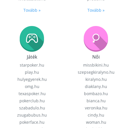
Tovább »
Tovább »
Játék
Női
starpoker.hu
missbikini.hu
play.hu
szepsegkiralyno.hu
hulyegyerek.hu
kiralyno.hu
omg.hu
diaklany.hu
texaspoker.hu
bombazo.hu
pokerclub.hu
bianca.hu
szabadulo.hu
veronika.hu
zsugabubus.hu
cindy.hu
pokerface.hu
woman.hu