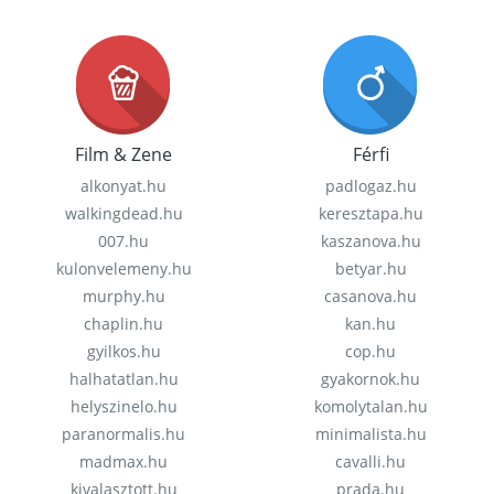
Film & Zene
Férfi
alkonyat.hu
padlogaz.hu
walkingdead.hu
keresztapa.hu
007.hu
kaszanova.hu
kulonvelemeny.hu
betyar.hu
murphy.hu
casanova.hu
chaplin.hu
kan.hu
gyilkos.hu
cop.hu
halhatatlan.hu
gyakornok.hu
helyszinelo.hu
komolytalan.hu
paranormalis.hu
minimalista.hu
madmax.hu
cavalli.hu
kivalasztott.hu
prada.hu