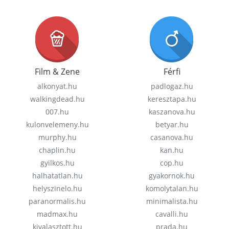
Film & Zene
Férfi
alkonyat.hu
padlogaz.hu
walkingdead.hu
keresztapa.hu
007.hu
kaszanova.hu
kulonvelemeny.hu
betyar.hu
murphy.hu
casanova.hu
chaplin.hu
kan.hu
gyilkos.hu
cop.hu
halhatatlan.hu
gyakornok.hu
helyszinelo.hu
komolytalan.hu
paranormalis.hu
minimalista.hu
madmax.hu
cavalli.hu
kivalasztott.hu
prada.hu