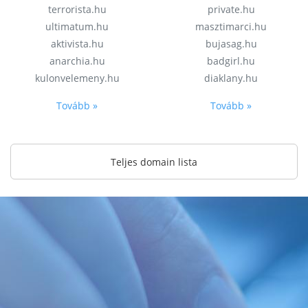
terrorista.hu
private.hu
ultimatum.hu
masztimarci.hu
aktivista.hu
bujasag.hu
anarchia.hu
badgirl.hu
kulonvelemeny.hu
diaklany.hu
Tovább »
Tovább »
Teljes domain lista