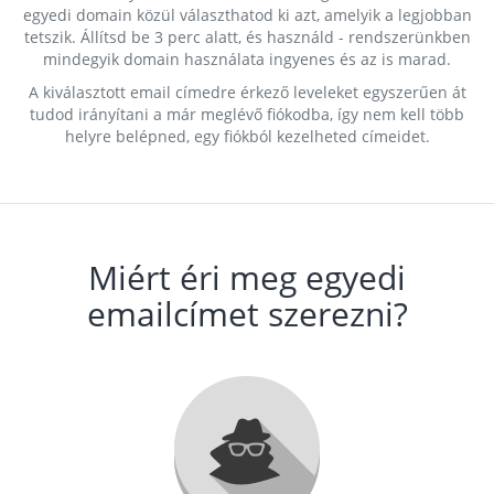
egyedi domain közül választhatod ki azt, amelyik a legjobban
tetszik. Állítsd be 3 perc alatt, és használd - rendszerünkben
mindegyik domain használata ingyenes és az is marad.
A kiválasztott email címedre érkező leveleket egyszerűen át
tudod irányítani a már meglévő fiókodba, így nem kell több
helyre belépned, egy fiókból kezelheted címeidet.
Miért éri meg egyedi
emailcímet szerezni?