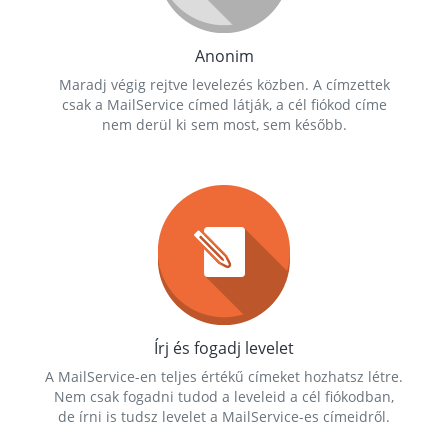
Anonim
Maradj végig rejtve levelezés közben. A címzettek
csak a MailService címed látják, a cél fiókod címe
nem derül ki sem most, sem később.
Írj és fogadj levelet
A MailService-en teljes értékű címeket hozhatsz létre.
Nem csak fogadni tudod a leveleid a cél fiókodban,
de írni is tudsz levelet a MailService-es címeidről.