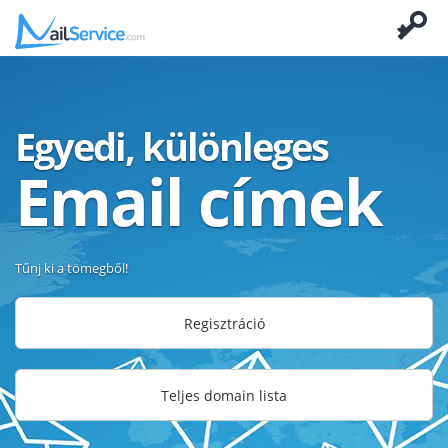
Egyedi, különleges
Email címek
Tűnj ki a tömegből!
Regisztráció
Teljes domain lista