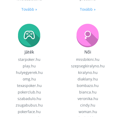
Tovább »
Tovább »
Játék
Női
starpoker.hu
missbikini.hu
play.hu
szepsegkiralyno.hu
hulyegyerek.hu
kiralyno.hu
omg.hu
diaklany.hu
texaspoker.hu
bombazo.hu
pokerclub.hu
bianca.hu
szabadulo.hu
veronika.hu
zsugabubus.hu
cindy.hu
pokerface.hu
woman.hu