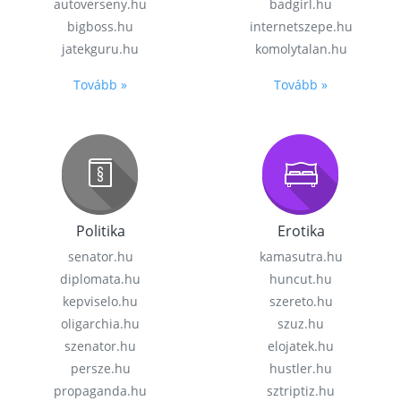
autoverseny.hu
badgirl.hu
bigboss.hu
internetszepe.hu
jatekguru.hu
komolytalan.hu
Tovább »
Tovább »
Politika
Erotika
senator.hu
kamasutra.hu
diplomata.hu
huncut.hu
kepviselo.hu
szereto.hu
oligarchia.hu
szuz.hu
szenator.hu
elojatek.hu
persze.hu
hustler.hu
propaganda.hu
sztriptiz.hu