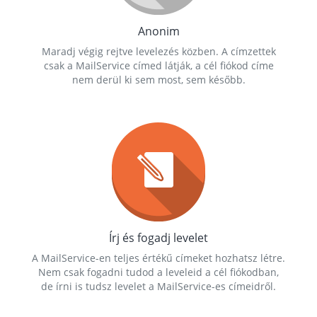
Anonim
Maradj végig rejtve levelezés közben. A címzettek
csak a MailService címed látják, a cél fiókod címe
nem derül ki sem most, sem később.
Írj és fogadj levelet
A MailService-en teljes értékű címeket hozhatsz létre.
Nem csak fogadni tudod a leveleid a cél fiókodban,
de írni is tudsz levelet a MailService-es címeidről.