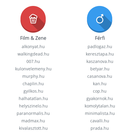
Film & Zene
Férfi
alkonyat.hu
padlogaz.hu
walkingdead.hu
keresztapa.hu
007.hu
kaszanova.hu
kulonvelemeny.hu
betyar.hu
murphy.hu
casanova.hu
chaplin.hu
kan.hu
gyilkos.hu
cop.hu
halhatatlan.hu
gyakornok.hu
helyszinelo.hu
komolytalan.hu
paranormalis.hu
minimalista.hu
madmax.hu
cavalli.hu
kivalasztott.hu
prada.hu