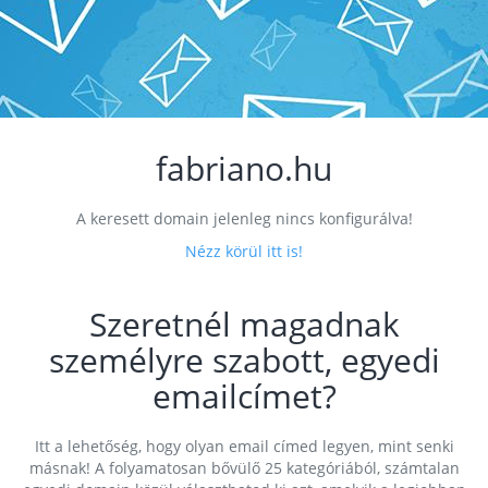
fabriano.hu
A keresett domain jelenleg nincs konfigurálva!
Nézz körül itt is!
Szeretnél magadnak
személyre szabott, egyedi
emailcímet?
Itt a lehetőség, hogy olyan email címed legyen, mint senki
másnak! A folyamatosan bővülő 25 kategóriából, számtalan