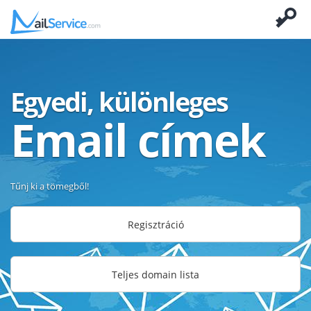
Egyedi, különleges
Email címek
Tűnj ki a tömegből!
Regisztráció
Teljes domain lista