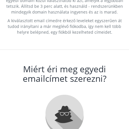
egyedi domain közül választhatod ki azt, amelyik a legjobban
tetszik. Állítsd be 3 perc alatt, és használd - rendszerünkben
mindegyik domain használata ingyenes és az is marad.
A kiválasztott email címedre érkező leveleket egyszerűen át
tudod irányítani a már meglévő fiókodba, így nem kell több
helyre belépned, egy fiókból kezelheted címeidet.
Miért éri meg egyedi
emailcímet szerezni?