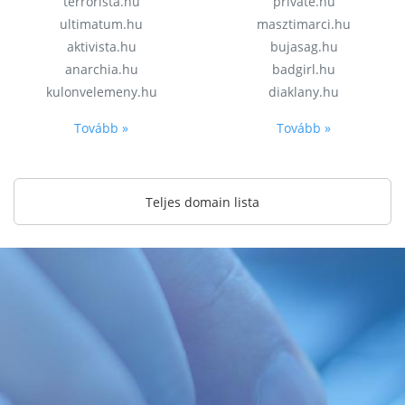
terrorista.hu
private.hu
ultimatum.hu
masztimarci.hu
aktivista.hu
bujasag.hu
anarchia.hu
badgirl.hu
kulonvelemeny.hu
diaklany.hu
Tovább »
Tovább »
Teljes domain lista