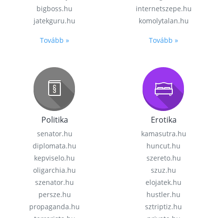
bigboss.hu
internetszepe.hu
jatekguru.hu
komolytalan.hu
Tovább »
Tovább »
Politika
Erotika
senator.hu
kamasutra.hu
diplomata.hu
huncut.hu
kepviselo.hu
szereto.hu
oligarchia.hu
szuz.hu
szenator.hu
elojatek.hu
persze.hu
hustler.hu
propaganda.hu
sztriptiz.hu