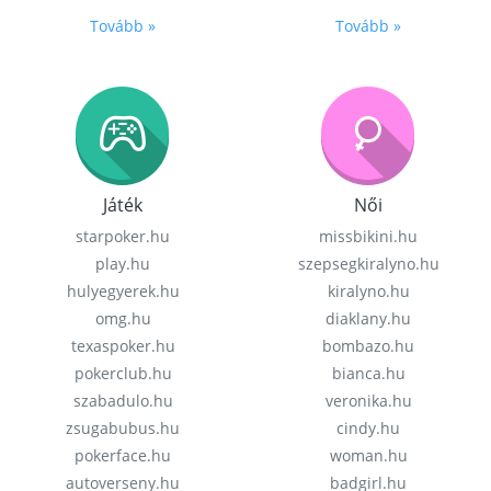
Tovább »
Tovább »
Játék
Női
starpoker.hu
missbikini.hu
play.hu
szepsegkiralyno.hu
hulyegyerek.hu
kiralyno.hu
omg.hu
diaklany.hu
texaspoker.hu
bombazo.hu
pokerclub.hu
bianca.hu
szabadulo.hu
veronika.hu
zsugabubus.hu
cindy.hu
pokerface.hu
woman.hu
autoverseny.hu
badgirl.hu