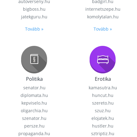
autoverseny.hu
badgirl.hu
bigboss.hu
internetszepe.hu
jatekguru.hu
komolytalan.hu
Tovább »
Tovább »
Politika
Erotika
senator.hu
kamasutra.hu
diplomata.hu
huncut.hu
kepviselo.hu
szereto.hu
oligarchia.hu
szuz.hu
szenator.hu
elojatek.hu
persze.hu
hustler.hu
propaganda.hu
sztriptiz.hu