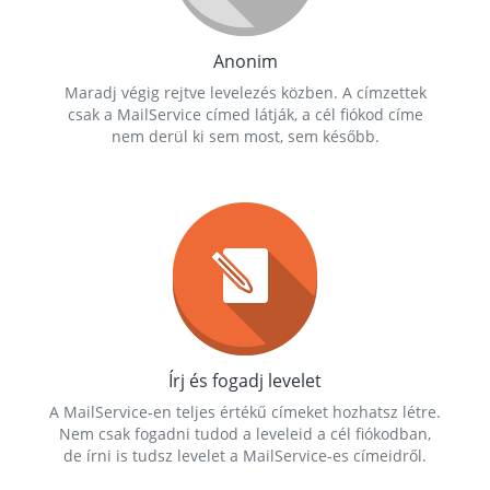
Anonim
Maradj végig rejtve levelezés közben. A címzettek
csak a MailService címed látják, a cél fiókod címe
nem derül ki sem most, sem később.
Írj és fogadj levelet
A MailService-en teljes értékű címeket hozhatsz létre.
Nem csak fogadni tudod a leveleid a cél fiókodban,
de írni is tudsz levelet a MailService-es címeidről.