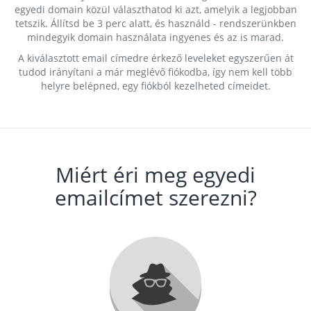
egyedi domain közül választhatod ki azt, amelyik a legjobban
tetszik. Állítsd be 3 perc alatt, és használd - rendszerünkben
mindegyik domain használata ingyenes és az is marad.
A kiválasztott email címedre érkező leveleket egyszerűen át
tudod irányítani a már meglévő fiókodba, így nem kell több
helyre belépned, egy fiókból kezelheted címeidet.
Miért éri meg egyedi
emailcímet szerezni?