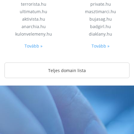
terrorista.hu
private.hu
ultimatum.hu
masztimarci.hu
aktivista.hu
bujasag.hu
anarchia.hu
badgirl.hu
kulonvelemeny.hu
diaklany.hu
Tovább »
Tovább »
Teljes domain lista