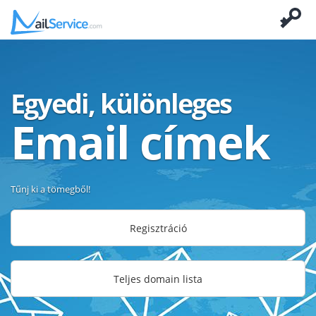
Egyedi, különleges
Email címek
Tűnj ki a tömegből!
Regisztráció
Teljes domain lista