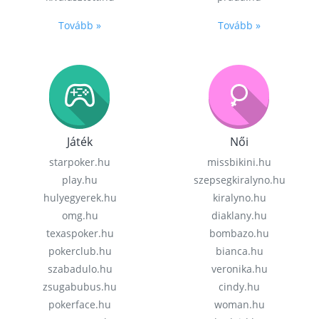
Tovább »
Tovább »
Játék
Női
starpoker.hu
missbikini.hu
play.hu
szepsegkiralyno.hu
hulyegyerek.hu
kiralyno.hu
omg.hu
diaklany.hu
texaspoker.hu
bombazo.hu
pokerclub.hu
bianca.hu
szabadulo.hu
veronika.hu
zsugabubus.hu
cindy.hu
pokerface.hu
woman.hu