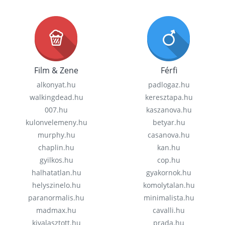
Film & Zene
Férfi
alkonyat.hu
padlogaz.hu
walkingdead.hu
keresztapa.hu
007.hu
kaszanova.hu
kulonvelemeny.hu
betyar.hu
murphy.hu
casanova.hu
chaplin.hu
kan.hu
gyilkos.hu
cop.hu
halhatatlan.hu
gyakornok.hu
helyszinelo.hu
komolytalan.hu
paranormalis.hu
minimalista.hu
madmax.hu
cavalli.hu
kivalasztott.hu
prada.hu