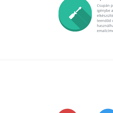
Csupán p
igénybe a
elkészülté
teendőd v
használha
emailcím