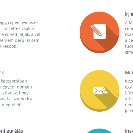
Írj 
gig rejtve levelezés
A Ma
 címzettek csak a
cím
ce címed látják, a cél
csak
me nem derül ki sem
a cé
m később.
tuds
címe
ek
Min
 kategóriában
Kez
n egyedi domain
egy 
aszthatsz, hogy
fió
hasd a számodra
átt
 megfelelőt.
nem
jele
nfigurálás
Ing