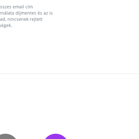
összes email cím
nálata díjmentes és az is
d, nincsenek rejtett
ségek.