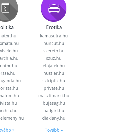
olitika
Erotika
nator.hu
kamasutra.hu
lomata.hu
huncut.hu
viselo.hu
szereto.hu
garchia.hu
szuz.hu
enator.hu
elojatek.hu
rsze.hu
hustler.hu
aganda.hu
sztriptiz.hu
rorista.hu
private.hu
imatum.hu
masztimarci.hu
ivista.hu
bujasag.hu
archia.hu
badgirl.hu
velemeny.hu
diaklany.hu
ovább »
Tovább »