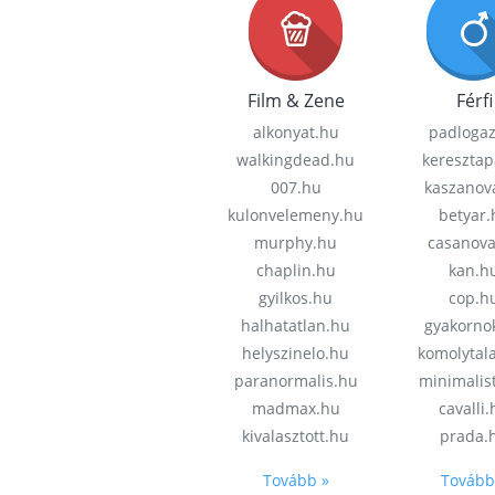
Film & Zene
Férfi
alkonyat.hu
padloga
walkingdead.hu
keresztap
007.hu
kaszanov
kulonvelemeny.hu
betyar.
murphy.hu
casanov
chaplin.hu
kan.h
gyilkos.hu
cop.h
halhatatlan.hu
gyakorno
helyszinelo.hu
komolytal
paranormalis.hu
minimalis
madmax.hu
cavalli
kivalasztott.hu
prada.
Tovább »
Tovább