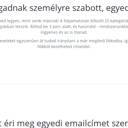
gadnak személyre szabott, egyed
címed legyen, mint senki másnak! A folyamatosan bővülő 25 kategóri
egjobban tetszik. Állítsd be 3 perc alatt, és használd - rendszerü
ingyenes és az is marad.
leveleket egyszerűen át tudod irányítani a már meglévő fiókodba, í
fiókból kezelheted címeidet.
t éri meg egyedi emailcímet szer