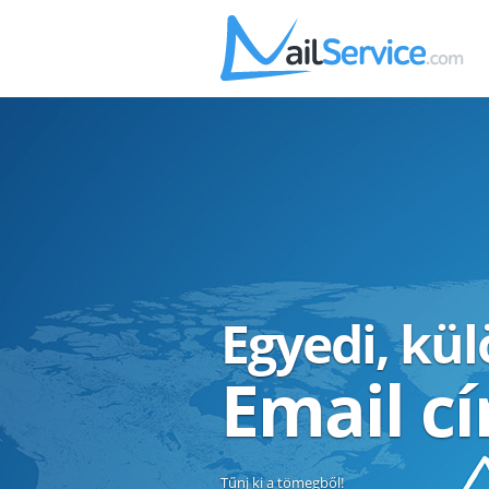
Egyedi, kü
Email c
Tűnj ki a tömegből!