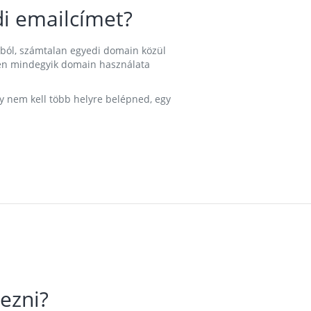
i emailcímet?
ából, számtalan egyedi domain közül
nkben mindegyik domain használata
gy nem kell több helyre belépned, egy
ezni?