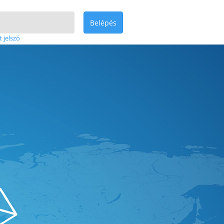
Belépés
t jelszó