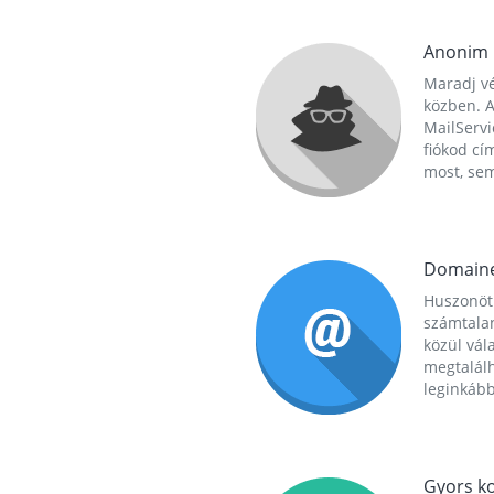
Anonim
Maradj vé
közben. A
MailServi
fiókod cí
most, se
Domain
Huszonöt
számtala
közül vál
megtalál
leginkább
Gyors ko