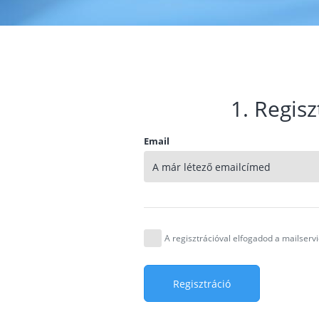
1. Regisz
Email
A regisztrációval elfogadod a mailser
Regisztráció