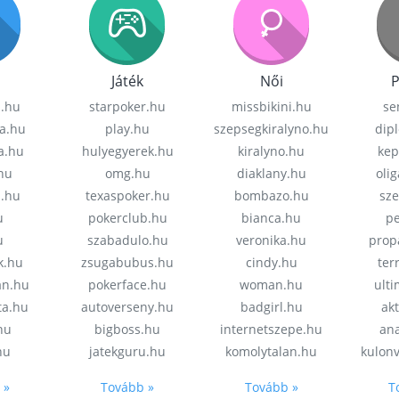
Játék
Női
P
z.hu
starpoker.hu
missbikini.hu
se
a.hu
play.hu
szepsegkiralyno.hu
dip
a.hu
hulyegyerek.hu
kiralyno.hu
kep
hu
omg.hu
diaklany.hu
oli
a.hu
texaspoker.hu
bombazo.hu
sz
u
pokerclub.hu
bianca.hu
pe
u
szabadulo.hu
veronika.hu
prop
k.hu
zsugabubus.hu
cindy.hu
ter
an.hu
pokerface.hu
woman.hu
ult
ta.hu
autoverseny.hu
badgirl.hu
akt
.hu
bigboss.hu
internetszepe.hu
an
hu
jatekguru.hu
komolytalan.hu
kulon
 »
Tovább »
Tovább »
T