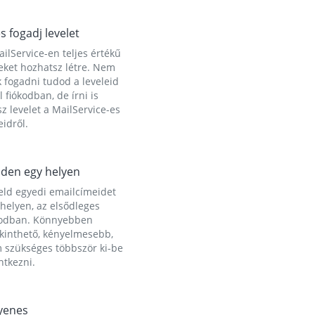
és fogadj levelet
ilService-en teljes értékű
eket hozhatsz létre. Nem
 fogadni tudod a leveleid
l fiókodban, de írni is
z levelet a MailService-es
idről.
den egy helyen
eld egyedi emailcímeidet
helyen, az elsődleges
kodban. Könnyebben
ekinthető, kényelmesebb,
 szükséges többször ki-be
ntkezni.
yenes