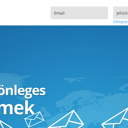
Elfelejtet
lönleges
ímek