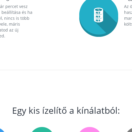
ár percet vesz
Az 
 beállítása és ha
hasz
l, nincs is több
mara
ele, máris
költ
tod az új
ed.
Egy kis ízelítő a kínálatból: