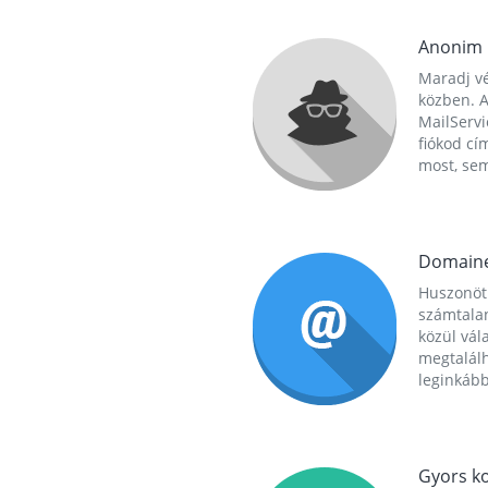
Anonim
Maradj vé
közben. A
MailServi
fiókod cí
most, se
Domain
Huszonöt
számtala
közül vál
megtalál
leginkább
Gyors ko