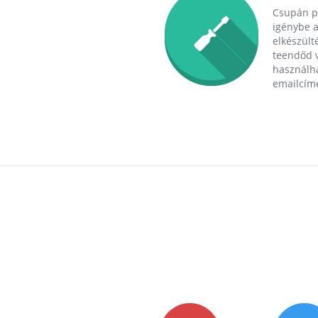
Csupán p
igénybe a
elkészülté
teendőd v
használha
emailcím