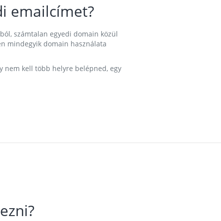
i emailcímet?
ából, számtalan egyedi domain közül
nkben mindegyik domain használata
gy nem kell több helyre belépned, egy
ezni?