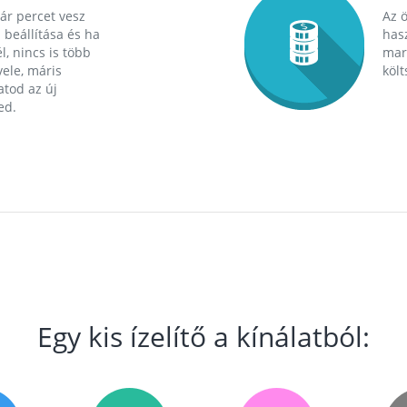
ár percet vesz
Az 
 beállítása és ha
hasz
l, nincs is több
mara
ele, máris
költ
tod az új
ed.
Egy kis ízelítő a kínálatból: