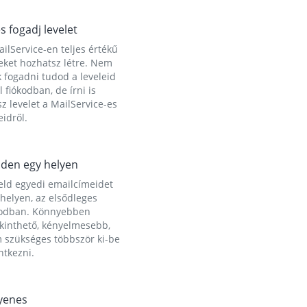
és fogadj levelet
ilService-en teljes értékű
eket hozhatsz létre. Nem
 fogadni tudod a leveleid
l fiókodban, de írni is
z levelet a MailService-es
idről.
den egy helyen
eld egyedi emailcímeidet
helyen, az elsődleges
kodban. Könnyebben
ekinthető, kényelmesebb,
 szükséges többször ki-be
ntkezni.
yenes