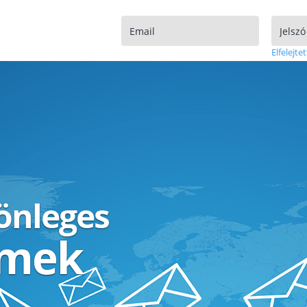
Elfelejtet
lönleges
ímek