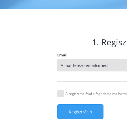
1. Regisz
Email
A regisztrációval elfogadod a mailser
Regisztráció