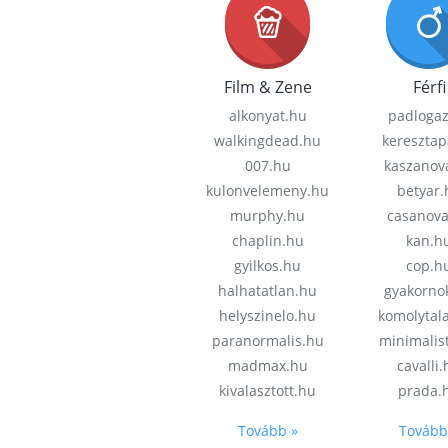
Film & Zene
Férfi
alkonyat.hu
padloga
walkingdead.hu
keresztap
007.hu
kaszanov
kulonvelemeny.hu
betyar.
murphy.hu
casanov
chaplin.hu
kan.h
gyilkos.hu
cop.h
halhatatlan.hu
gyakorno
helyszinelo.hu
komolytal
paranormalis.hu
minimalis
madmax.hu
cavalli
kivalasztott.hu
prada.
Tovább »
Tovább