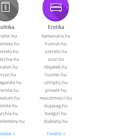
olitika
Erotika
nator.hu
kamasutra.hu
lomata.hu
huncut.hu
viselo.hu
szereto.hu
garchia.hu
szuz.hu
enator.hu
elojatek.hu
rsze.hu
hustler.hu
aganda.hu
sztriptiz.hu
rorista.hu
private.hu
imatum.hu
masztimarci.hu
ivista.hu
bujasag.hu
archia.hu
badgirl.hu
velemeny.hu
diaklany.hu
ovább »
Tovább »