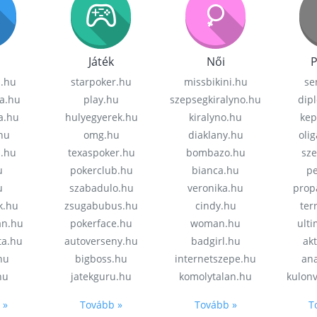
Játék
Női
P
z.hu
starpoker.hu
missbikini.hu
se
a.hu
play.hu
szepsegkiralyno.hu
dip
a.hu
hulyegyerek.hu
kiralyno.hu
kep
hu
omg.hu
diaklany.hu
oli
a.hu
texaspoker.hu
bombazo.hu
sz
u
pokerclub.hu
bianca.hu
pe
u
szabadulo.hu
veronika.hu
prop
k.hu
zsugabubus.hu
cindy.hu
ter
an.hu
pokerface.hu
woman.hu
ult
ta.hu
autoverseny.hu
badgirl.hu
akt
.hu
bigboss.hu
internetszepe.hu
an
hu
jatekguru.hu
komolytalan.hu
kulon
 »
Tovább »
Tovább »
T