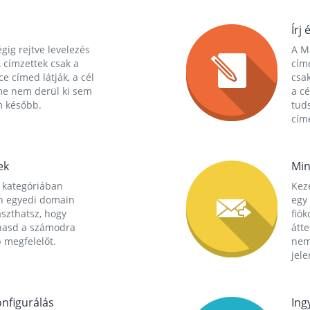
Írj 
gig rejtve levelezés
A Ma
 címzettek csak a
cím
ce címed látják, a cél
csak
me nem derül ki sem
a cé
m később.
tuds
címe
ek
Min
 kategóriában
Kez
n egyedi domain
egy 
aszthatsz, hogy
fió
hasd a számodra
átt
 megfelelőt.
nem
jele
nfigurálás
Ing