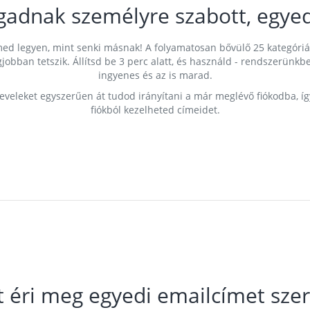
gadnak személyre szabott, egyed
címed legyen, mint senki másnak! A folyamatosan bővülő 25 kategóri
egjobban tetszik. Állítsd be 3 perc alatt, és használd - rendszerü
ingyenes és az is marad.
leveleket egyszerűen át tudod irányítani a már meglévő fiókodba, í
fiókból kezelheted címeidet.
t éri meg egyedi emailcímet szer