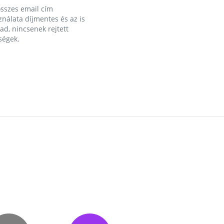
összes email cím
nálata díjmentes és az is
d, nincsenek rejtett
ségek.