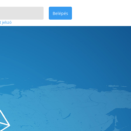
Belépés
t jelszó