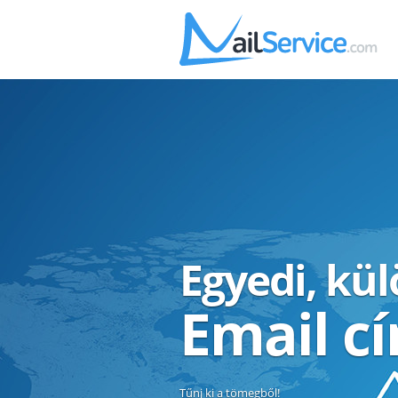
Egyedi, kü
Email c
Tűnj ki a tömegből!