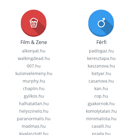
Film & Zene
Férfi
alkonyat.hu
padlogaz.hu
walkingdead.hu
keresztapa.hu
007.hu
kaszanova.hu
kulonvelemeny.hu
betyar.hu
murphy.hu
casanova.hu
chaplin.hu
kan.hu
gyilkos.hu
cop.hu
halhatatlan.hu
gyakornok.hu
helyszinelo.hu
komolytalan.hu
paranormalis.hu
minimalista.hu
madmax.hu
cavalli.hu
kivalasztott.hu
prada.hu