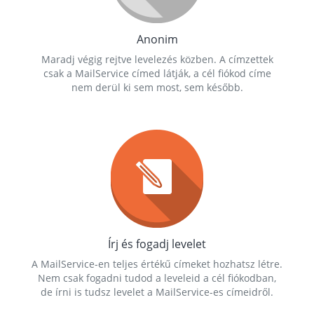
Anonim
Maradj végig rejtve levelezés közben. A címzettek
csak a MailService címed látják, a cél fiókod címe
nem derül ki sem most, sem később.
Írj és fogadj levelet
A MailService-en teljes értékű címeket hozhatsz létre.
Nem csak fogadni tudod a leveleid a cél fiókodban,
de írni is tudsz levelet a MailService-es címeidről.