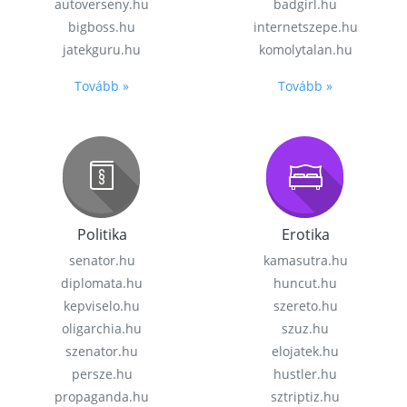
autoverseny.hu
badgirl.hu
bigboss.hu
internetszepe.hu
jatekguru.hu
komolytalan.hu
Tovább »
Tovább »
Politika
Erotika
senator.hu
kamasutra.hu
diplomata.hu
huncut.hu
kepviselo.hu
szereto.hu
oligarchia.hu
szuz.hu
szenator.hu
elojatek.hu
persze.hu
hustler.hu
propaganda.hu
sztriptiz.hu