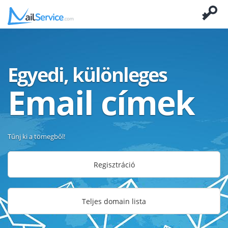
Egyedi, különleges
Email címek
Tűnj ki a tömegből!
Regisztráció
Teljes domain lista