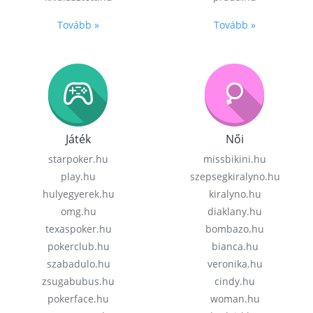
Tovább »
Tovább »
Játék
Női
starpoker.hu
missbikini.hu
play.hu
szepsegkiralyno.hu
hulyegyerek.hu
kiralyno.hu
omg.hu
diaklany.hu
texaspoker.hu
bombazo.hu
pokerclub.hu
bianca.hu
szabadulo.hu
veronika.hu
zsugabubus.hu
cindy.hu
pokerface.hu
woman.hu