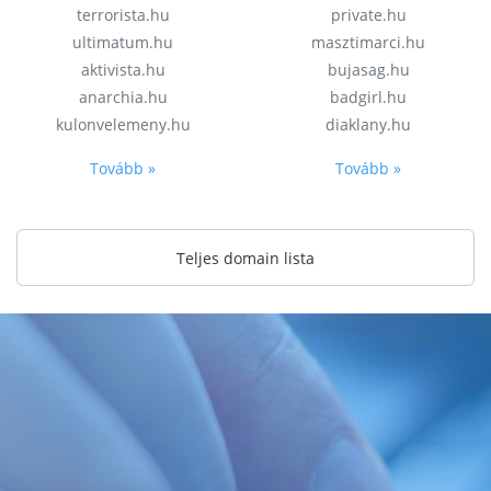
terrorista.hu
private.hu
ultimatum.hu
masztimarci.hu
aktivista.hu
bujasag.hu
anarchia.hu
badgirl.hu
kulonvelemeny.hu
diaklany.hu
Tovább »
Tovább »
Teljes domain lista