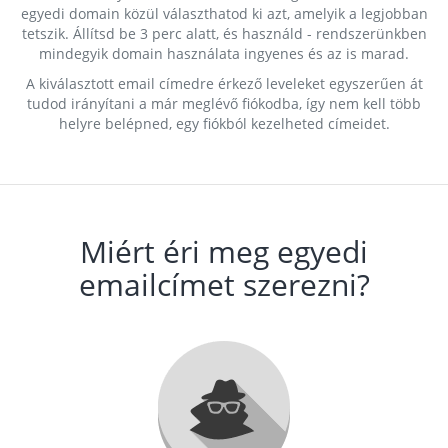
egyedi domain közül választhatod ki azt, amelyik a legjobban
tetszik. Állítsd be 3 perc alatt, és használd - rendszerünkben
mindegyik domain használata ingyenes és az is marad.
A kiválasztott email címedre érkező leveleket egyszerűen át
tudod irányítani a már meglévő fiókodba, így nem kell több
helyre belépned, egy fiókból kezelheted címeidet.
Miért éri meg egyedi
emailcímet szerezni?