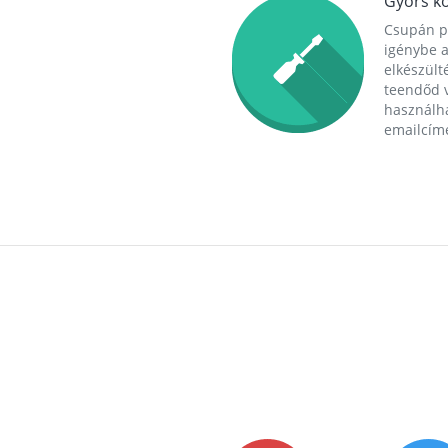
Gyors ko
Csupán p
igénybe a
elkészülté
teendőd v
használha
emailcím