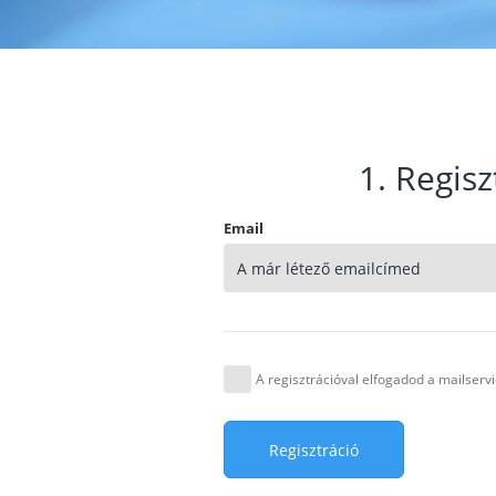
1. Regisz
Email
A regisztrációval elfogadod a mailser
Regisztráció