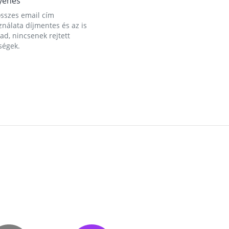
yenes
összes email cím
nálata díjmentes és az is
d, nincsenek rejtett
ségek.