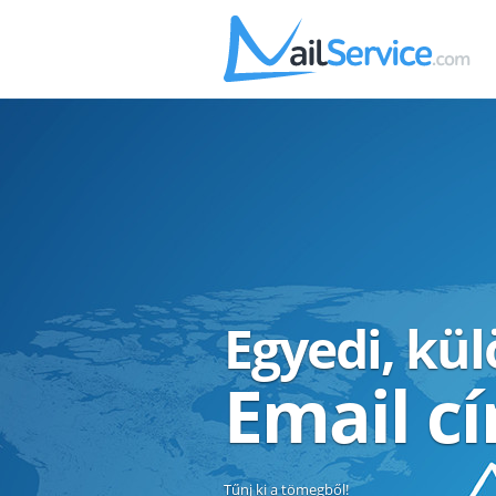
Egyedi, kü
Email c
Tűnj ki a tömegből!