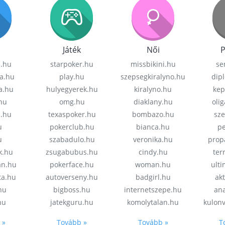
Játék
Női
P
z.hu
starpoker.hu
missbikini.hu
se
a.hu
play.hu
szepsegkiralyno.hu
dip
a.hu
hulyegyerek.hu
kiralyno.hu
kep
hu
omg.hu
diaklany.hu
oli
a.hu
texaspoker.hu
bombazo.hu
sz
u
pokerclub.hu
bianca.hu
pe
u
szabadulo.hu
veronika.hu
prop
k.hu
zsugabubus.hu
cindy.hu
ter
an.hu
pokerface.hu
woman.hu
ult
ta.hu
autoverseny.hu
badgirl.hu
akt
.hu
bigboss.hu
internetszepe.hu
an
hu
jatekguru.hu
komolytalan.hu
kulon
 »
Tovább »
Tovább »
T