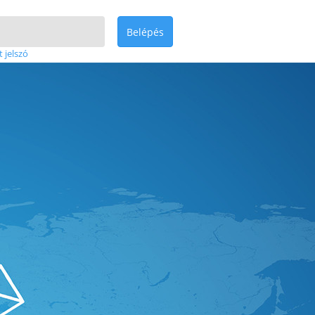
Belépés
t jelszó