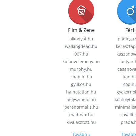
Film & Zene
Férfi
alkonyat.hu
padloga
walkingdead.hu
keresztap
007.hu
kaszanov
kulonvelemeny.hu
betyar.
murphy.hu
casanov
chaplin.hu
kan.h
gyilkos.hu
cop.h
halhatatlan.hu
gyakorno
helyszinelo.hu
komolytal
paranormalis.hu
minimalis
madmax.hu
cavalli
kivalasztott.hu
prada.
Tovább »
Tovább