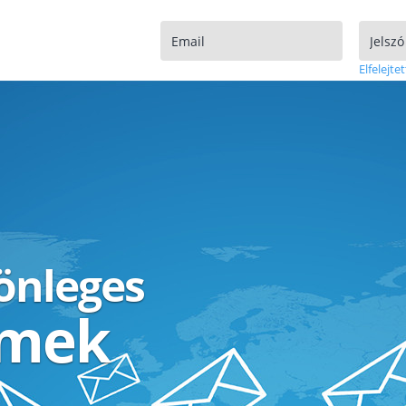
Elfelejtet
lönleges
ímek