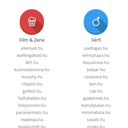
Film & Zene
Férfi
alkonyat.hu
padlogaz.hu
walkingdead.hu
keresztapa.hu
007.hu
kaszanova.hu
kulonvelemeny.hu
betyar.hu
murphy.hu
casanova.hu
chaplin.hu
kan.hu
gyilkos.hu
cop.hu
halhatatlan.hu
gyakornok.hu
helyszinelo.hu
komolytalan.hu
paranormalis.hu
minimalista.hu
madmax.hu
cavalli.hu
kivalasztott.hu
prada.hu