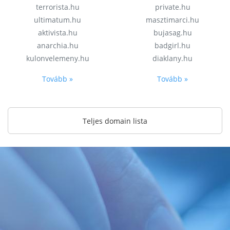
terrorista.hu
private.hu
ultimatum.hu
masztimarci.hu
aktivista.hu
bujasag.hu
anarchia.hu
badgirl.hu
kulonvelemeny.hu
diaklany.hu
Tovább »
Tovább »
Teljes domain lista