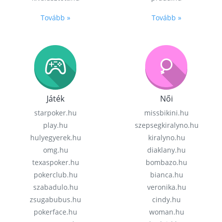
Tovább »
Tovább »
Játék
Női
starpoker.hu
missbikini.hu
play.hu
szepsegkiralyno.hu
hulyegyerek.hu
kiralyno.hu
omg.hu
diaklany.hu
texaspoker.hu
bombazo.hu
pokerclub.hu
bianca.hu
szabadulo.hu
veronika.hu
zsugabubus.hu
cindy.hu
pokerface.hu
woman.hu