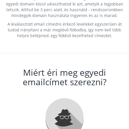
egyedi domain közül választhatod ki azt, amelyik a legjobban
tetszik. Állítsd be 3 perc alatt, és használd - rendszerünkben
mindegyik domain használata ingyenes és az is marad.
A kiválasztott email címedre érkező leveleket egyszerűen át
tudod irányítani a már meglévő fiókodba, így nem kell több
helyre belépned, egy fiókból kezelheted címeidet.
Miért éri meg egyedi
emailcímet szerezni?