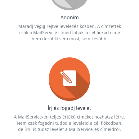
Anonim
Maradj végig rejtve levelezés közben. A címzettek
csak a MailService címed látják, a cél fiókod címe
nem derül ki sem most, sem később.
Írj és fogadj levelet
A MailService-en teljes értékű címeket hozhatsz létre.
Nem csak fogadni tudod a leveleid a cél fiókodban,
de írni is tudsz levelet a MailService-es címeidről.