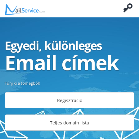
Egyedi, különleges
Email címek
Tűnj ki a tömegből!
Regisztráció
Teljes domain lista