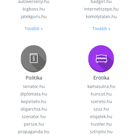
autoverseny.hu
badgirl.hu
bigboss.hu
internetszepe.hu
jatekguru.hu
komolytalan.hu
Tovább »
Tovább »
Politika
Erotika
senator.hu
kamasutra.hu
diplomata.hu
huncut.hu
kepviselo.hu
szereto.hu
oligarchia.hu
szuz.hu
szenator.hu
elojatek.hu
persze.hu
hustler.hu
propaganda.hu
sztriptiz.hu