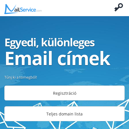
Egyedi, különleges
Email címek
Tűnj ki a tömegből!
Regisztráció
Teljes domain lista