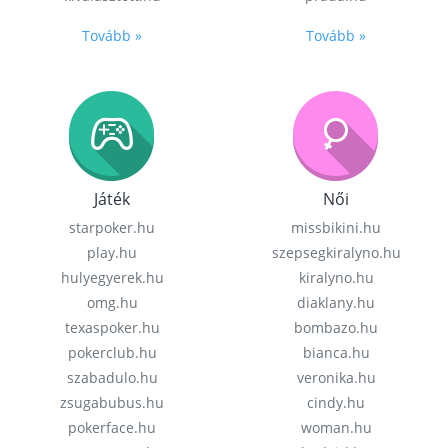
Tovább »
Tovább »
Játék
Női
starpoker.hu
missbikini.hu
play.hu
szepsegkiralyno.hu
hulyegyerek.hu
kiralyno.hu
omg.hu
diaklany.hu
texaspoker.hu
bombazo.hu
pokerclub.hu
bianca.hu
szabadulo.hu
veronika.hu
zsugabubus.hu
cindy.hu
pokerface.hu
woman.hu