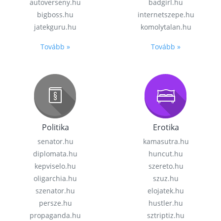
autoverseny.hu
badgirl.hu
bigboss.hu
internetszepe.hu
jatekguru.hu
komolytalan.hu
Tovább »
Tovább »
Politika
Erotika
senator.hu
kamasutra.hu
diplomata.hu
huncut.hu
kepviselo.hu
szereto.hu
oligarchia.hu
szuz.hu
szenator.hu
elojatek.hu
persze.hu
hustler.hu
propaganda.hu
sztriptiz.hu