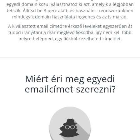
egyedi domain közül választhatod ki azt, amelyik a legjobban
tetszik. Állítsd be 3 perc alatt, és használd - rendszerünkben
mindegyik domain használata ingyenes és az is marad.
A kiválasztott email címedre érkező leveleket egyszerűen át
tudod irányítani a már meglévő fiókodba, így nem kell több
helyre belépned, egy fiókból kezelheted címeidet.
Miért éri meg egyedi
emailcímet szerezni?