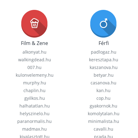
Film & Zene
Férfi
alkonyat.hu
padlogaz.hu
walkingdead.hu
keresztapa.hu
007.hu
kaszanova.hu
kulonvelemeny.hu
betyar.hu
murphy.hu
casanova.hu
chaplin.hu
kan.hu
gyilkos.hu
cop.hu
halhatatlan.hu
gyakornok.hu
helyszinelo.hu
komolytalan.hu
paranormalis.hu
minimalista.hu
madmax.hu
cavalli.hu
kivalasztott.hu
prada.hu