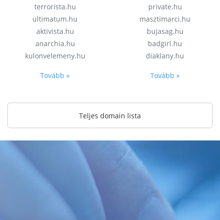
terrorista.hu
private.hu
ultimatum.hu
masztimarci.hu
aktivista.hu
bujasag.hu
anarchia.hu
badgirl.hu
kulonvelemeny.hu
diaklany.hu
Tovább »
Tovább »
Teljes domain lista