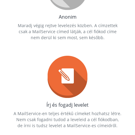
Anonim
Maradj végig rejtve levelezés közben. A címzettek
csak a MailService címed látják, a cél fiókod címe
nem derül ki sem most, sem később.
Írj és fogadj levelet
A MailService-en teljes értékű címeket hozhatsz létre.
Nem csak fogadni tudod a leveleid a cél fiókodban,
de írni is tudsz levelet a MailService-es címeidről.