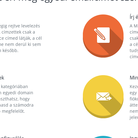
Írj 
gig rejtve levelezés
A Ma
 címzettek csak a
cím
ce címed látják, a cél
csak
me nem derül ki sem
a cé
m később.
tuds
címe
ek
Min
 kategóriában
Kez
n egyedi domain
egy 
aszthatsz, hogy
fió
hasd a számodra
átt
 megfelelőt.
nem
jele