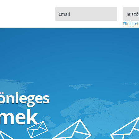
Elfelejtet
lönleges
ímek