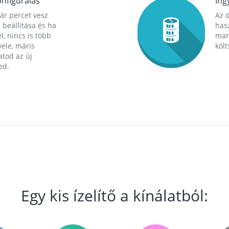
nfigurálás
Ing
ár percet vesz
Az 
 beállítása és ha
hasz
l, nincs is több
mara
ele, máris
költ
tod az új
ed.
Egy kis ízelítő a kínálatból: