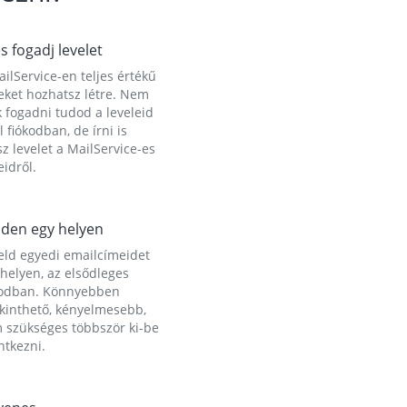
és fogadj levelet
ilService-en teljes értékű
eket hozhatsz létre. Nem
 fogadni tudod a leveleid
l fiókodban, de írni is
z levelet a MailService-es
idről.
den egy helyen
eld egyedi emailcímeidet
helyen, az elsődleges
kodban. Könnyebben
ekinthető, kényelmesebb,
 szükséges többször ki-be
ntkezni.