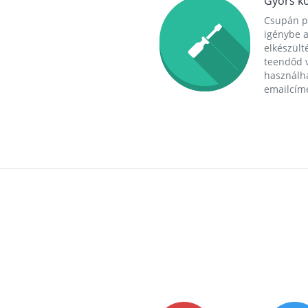
Gyors ko
Csupán p
igénybe a
elkészülté
teendőd v
használha
emailcím