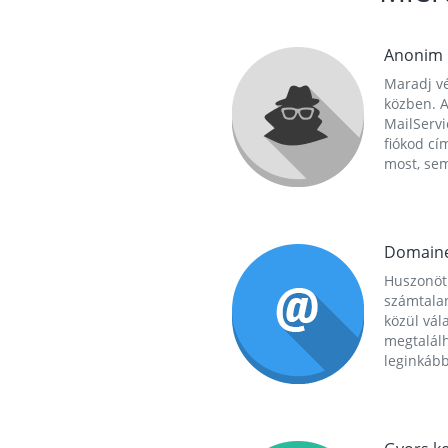
Anonim
Maradj vé
közben. A
MailServi
fiókod cí
most, se
Domain
Huszonöt
számtala
közül vál
megtalál
leginkább