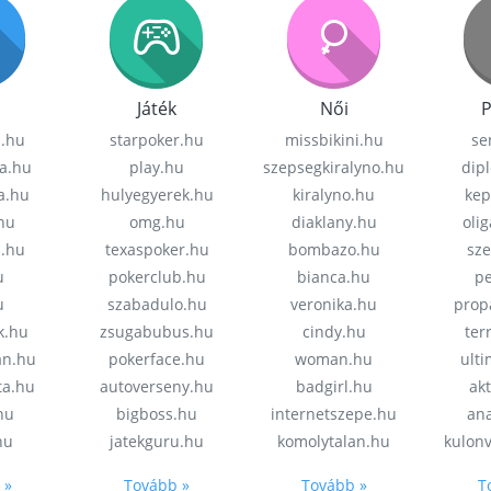
Játék
Női
P
z.hu
starpoker.hu
missbikini.hu
se
a.hu
play.hu
szepsegkiralyno.hu
dip
a.hu
hulyegyerek.hu
kiralyno.hu
kep
hu
omg.hu
diaklany.hu
oli
a.hu
texaspoker.hu
bombazo.hu
sz
u
pokerclub.hu
bianca.hu
pe
u
szabadulo.hu
veronika.hu
prop
k.hu
zsugabubus.hu
cindy.hu
ter
an.hu
pokerface.hu
woman.hu
ult
ta.hu
autoverseny.hu
badgirl.hu
akt
.hu
bigboss.hu
internetszepe.hu
an
hu
jatekguru.hu
komolytalan.hu
kulon
 »
Tovább »
Tovább »
T