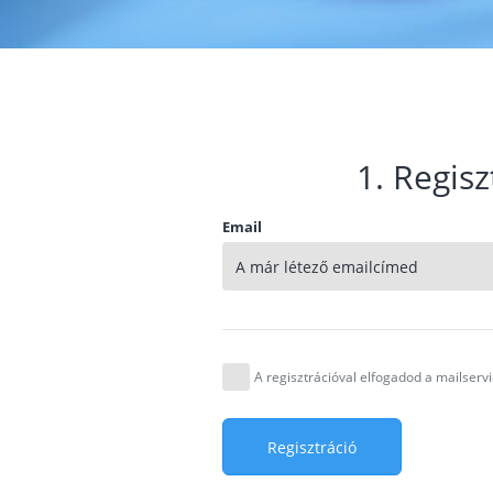
1. Regisz
Email
A regisztrációval elfogadod a mailser
Regisztráció