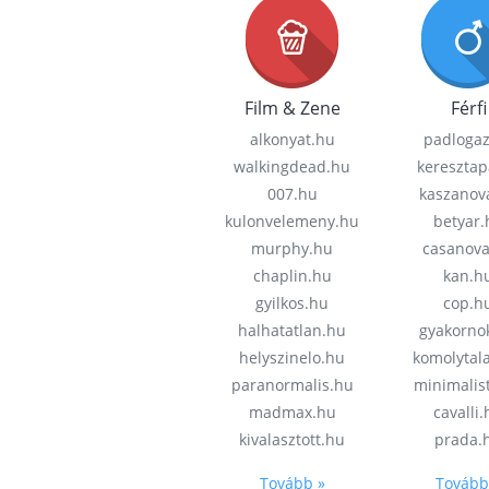
Film & Zene
Férfi
alkonyat.hu
padloga
walkingdead.hu
keresztap
007.hu
kaszanov
kulonvelemeny.hu
betyar.
murphy.hu
casanov
chaplin.hu
kan.h
gyilkos.hu
cop.h
halhatatlan.hu
gyakorno
helyszinelo.hu
komolytal
paranormalis.hu
minimalis
madmax.hu
cavalli
kivalasztott.hu
prada.
Tovább »
Tovább