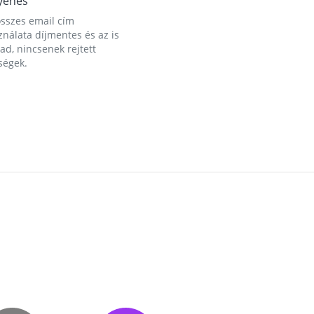
yenes
összes email cím
nálata díjmentes és az is
d, nincsenek rejtett
ségek.