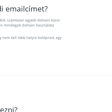
i emailcímet?
ából, számtalan egyedi domain közül
nkben mindegyik domain használata
gy nem kell több helyre belépned, egy
ezni?