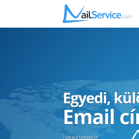
Egyedi, kü
Email c
Tűnj ki a tömegből!