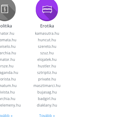
olitika
Erotika
nator.hu
kamasutra.hu
lomata.hu
huncut.hu
viselo.hu
szereto.hu
garchia.hu
szuz.hu
enator.hu
elojatek.hu
rsze.hu
hustler.hu
aganda.hu
sztriptiz.hu
rorista.hu
private.hu
imatum.hu
masztimarci.hu
ivista.hu
bujasag.hu
archia.hu
badgirl.hu
velemeny.hu
diaklany.hu
ovább »
Tovább »