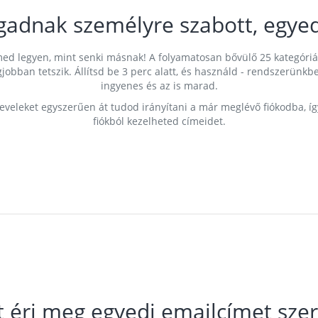
gadnak személyre szabott, egyed
címed legyen, mint senki másnak! A folyamatosan bővülő 25 kategóri
egjobban tetszik. Állítsd be 3 perc alatt, és használd - rendszerü
ingyenes és az is marad.
leveleket egyszerűen át tudod irányítani a már meglévő fiókodba, í
fiókból kezelheted címeidet.
t éri meg egyedi emailcímet szer