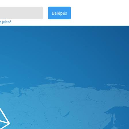
Belépés
t jelszó