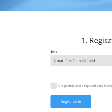
1. Regisz
Email
A regisztrációval elfogadod a mailser
Regisztráció