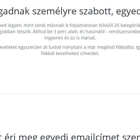
gadnak személyre szabott, egyed
címed legyen, mint senki másnak! A folyamatosan bővülő 25 kategóri
egjobban tetszik. Állítsd be 3 perc alatt, és használd - rendszerü
ingyenes és az is marad.
leveleket egyszerűen át tudod irányítani a már meglévő fiókodba, í
fiókból kezelheted címeidet.
t éri meg egyedi emailcímet szer