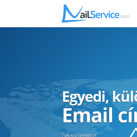
Egyedi, kü
Email c
Tűnj ki a tömegből!