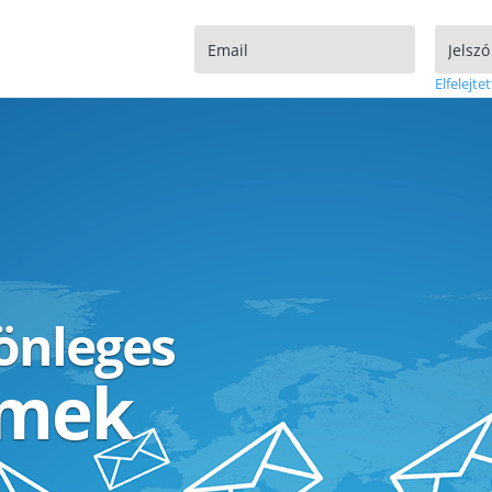
Elfelejtet
lönleges
ímek