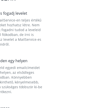
és fogadj levelet
ilService-en teljes értékű
eket hozhatsz létre. Nem
 fogadni tudod a leveleid
l fiókodban, de írni is
z levelet a MailService-es
idről.
den egy helyen
eld egyedi emailcímeidet
helyen, az elsődleges
kodban. Könnyebben
ekinthető, kényelmesebb,
 szükséges többször ki-be
ntkezni.