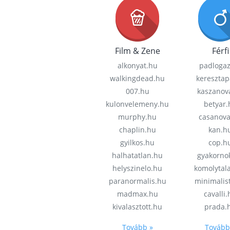
Film & Zene
Férfi
alkonyat.hu
padloga
walkingdead.hu
keresztap
007.hu
kaszanov
kulonvelemeny.hu
betyar.
murphy.hu
casanov
chaplin.hu
kan.h
gyilkos.hu
cop.h
halhatatlan.hu
gyakorno
helyszinelo.hu
komolytal
paranormalis.hu
minimalis
madmax.hu
cavalli
kivalasztott.hu
prada.
Tovább »
Tovább