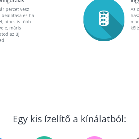
nfigurálás
Ing
ár percet vesz
Az 
 beállítása és ha
hasz
l, nincs is több
mara
ele, máris
költ
tod az új
ed.
Egy kis ízelítő a kínálatból: