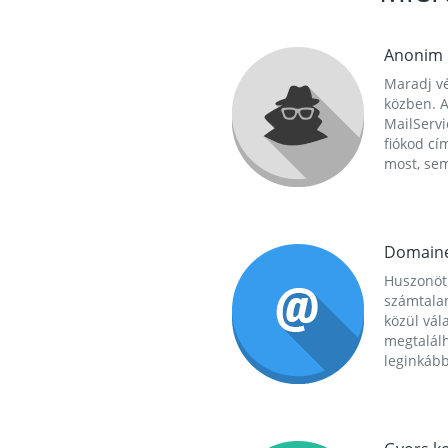
Anonim
Maradj vé
közben. A
MailServi
fiókod cí
most, se
Domain
Huszonöt
számtala
közül vál
megtalál
leginkább