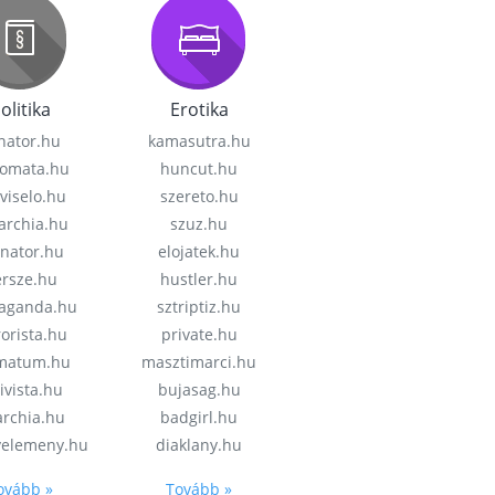
olitika
Erotika
nator.hu
kamasutra.hu
lomata.hu
huncut.hu
viselo.hu
szereto.hu
garchia.hu
szuz.hu
enator.hu
elojatek.hu
rsze.hu
hustler.hu
aganda.hu
sztriptiz.hu
rorista.hu
private.hu
imatum.hu
masztimarci.hu
ivista.hu
bujasag.hu
archia.hu
badgirl.hu
velemeny.hu
diaklany.hu
ovább »
Tovább »