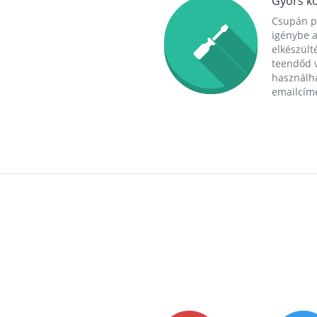
Gyors ko
Csupán p
igénybe a
elkészülté
teendőd v
használha
emailcím