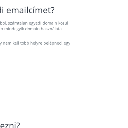
i emailcímet?
ából, számtalan egyedi domain közül
nkben mindegyik domain használata
gy nem kell több helyre belépned, egy
ezni?