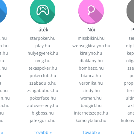
Játék
Női
P
z.hu
starpoker.hu
missbikini.hu
se
a.hu
play.hu
szepsegkiralyno.hu
dip
a.hu
hulyegyerek.hu
kiralyno.hu
kep
hu
omg.hu
diaklany.hu
oli
a.hu
texaspoker.hu
bombazo.hu
sz
u
pokerclub.hu
bianca.hu
pe
u
szabadulo.hu
veronika.hu
prop
k.hu
zsugabubus.hu
cindy.hu
ter
an.hu
pokerface.hu
woman.hu
ult
ta.hu
autoverseny.hu
badgirl.hu
akt
.hu
bigboss.hu
internetszepe.hu
an
hu
jatekguru.hu
komolytalan.hu
kulon
 »
Tovább »
Tovább »
T