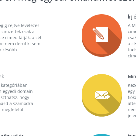
Írj 
gig rejtve levelezés
A Ma
 címzettek csak a
cím
ce címed látják, a cél
csak
me nem derül ki sem
a cé
m később.
tuds
címe
ek
Min
 kategóriában
Kez
n egyedi domain
egy 
aszthatsz, hogy
fió
hasd a számodra
átt
 megfelelőt.
nem
jele