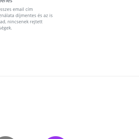
yenes
összes email cím
nálata díjmentes és az is
d, nincsenek rejtett
ségek.