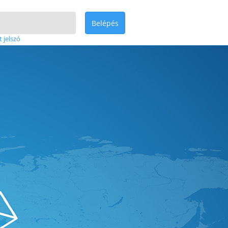
Belépés
t jelszó