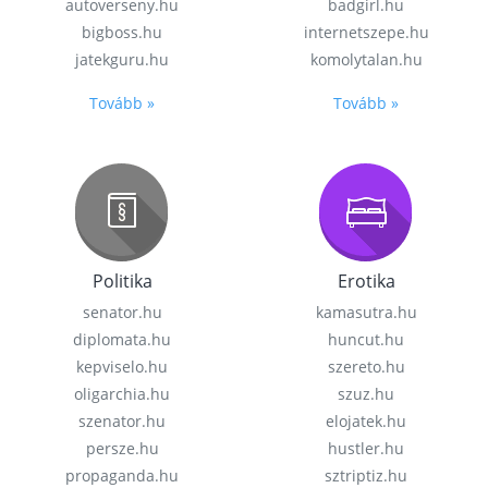
autoverseny.hu
badgirl.hu
bigboss.hu
internetszepe.hu
jatekguru.hu
komolytalan.hu
Tovább »
Tovább »
Politika
Erotika
senator.hu
kamasutra.hu
diplomata.hu
huncut.hu
kepviselo.hu
szereto.hu
oligarchia.hu
szuz.hu
szenator.hu
elojatek.hu
persze.hu
hustler.hu
propaganda.hu
sztriptiz.hu