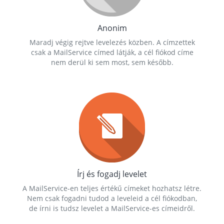
Anonim
Maradj végig rejtve levelezés közben. A címzettek
csak a MailService címed látják, a cél fiókod címe
nem derül ki sem most, sem később.
Írj és fogadj levelet
A MailService-en teljes értékű címeket hozhatsz létre.
Nem csak fogadni tudod a leveleid a cél fiókodban,
de írni is tudsz levelet a MailService-es címeidről.