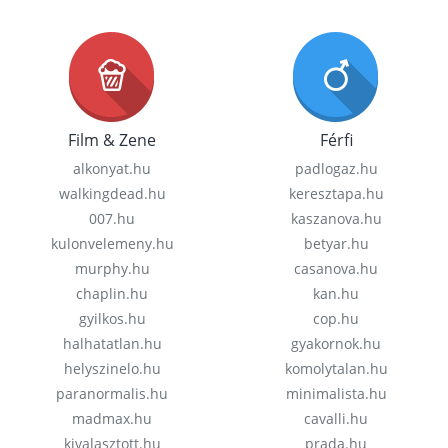
Film & Zene
Férfi
alkonyat.hu
padlogaz.hu
walkingdead.hu
keresztapa.hu
007.hu
kaszanova.hu
kulonvelemeny.hu
betyar.hu
murphy.hu
casanova.hu
chaplin.hu
kan.hu
gyilkos.hu
cop.hu
halhatatlan.hu
gyakornok.hu
helyszinelo.hu
komolytalan.hu
paranormalis.hu
minimalista.hu
madmax.hu
cavalli.hu
kivalasztott.hu
prada.hu