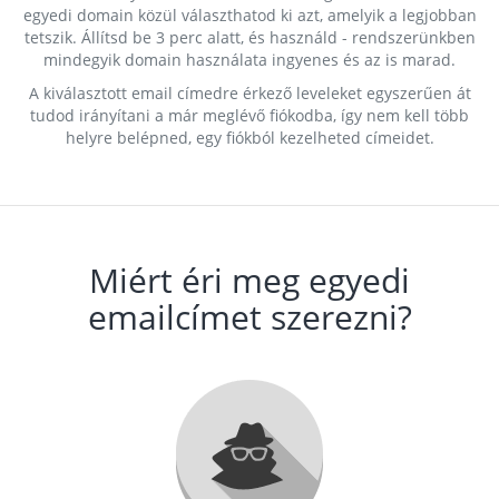
egyedi domain közül választhatod ki azt, amelyik a legjobban
tetszik. Állítsd be 3 perc alatt, és használd - rendszerünkben
mindegyik domain használata ingyenes és az is marad.
A kiválasztott email címedre érkező leveleket egyszerűen át
tudod irányítani a már meglévő fiókodba, így nem kell több
helyre belépned, egy fiókból kezelheted címeidet.
Miért éri meg egyedi
emailcímet szerezni?