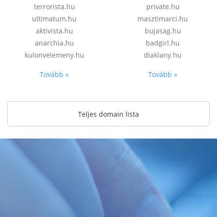
terrorista.hu
private.hu
ultimatum.hu
masztimarci.hu
aktivista.hu
bujasag.hu
anarchia.hu
badgirl.hu
kulonvelemeny.hu
diaklany.hu
Tovább »
Tovább »
Teljes domain lista