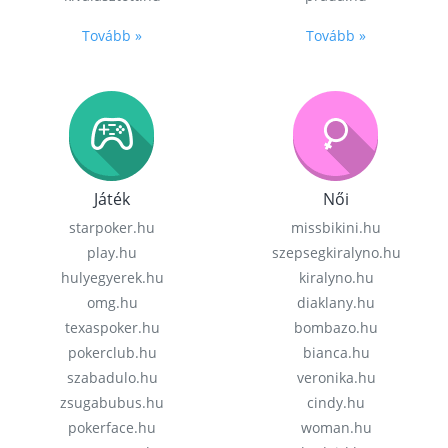
Tovább »
Tovább »
Játék
Női
starpoker.hu
missbikini.hu
play.hu
szepsegkiralyno.hu
hulyegyerek.hu
kiralyno.hu
omg.hu
diaklany.hu
texaspoker.hu
bombazo.hu
pokerclub.hu
bianca.hu
szabadulo.hu
veronika.hu
zsugabubus.hu
cindy.hu
pokerface.hu
woman.hu