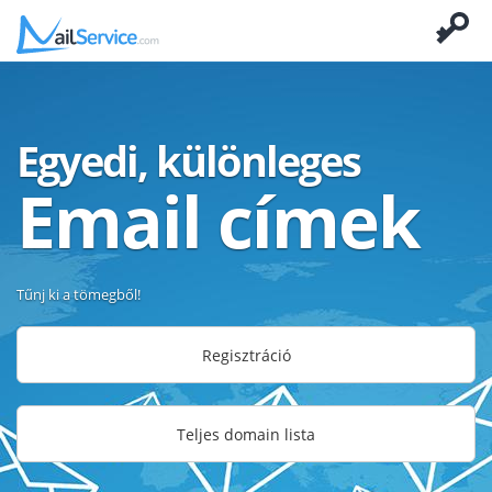
Egyedi, különleges
Email címek
Tűnj ki a tömegből!
Regisztráció
Teljes domain lista