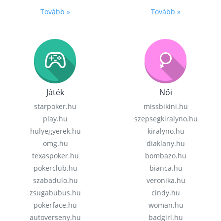
Tovább »
Tovább »
Játék
Női
starpoker.hu
missbikini.hu
play.hu
szepsegkiralyno.hu
hulyegyerek.hu
kiralyno.hu
omg.hu
diaklany.hu
texaspoker.hu
bombazo.hu
pokerclub.hu
bianca.hu
szabadulo.hu
veronika.hu
zsugabubus.hu
cindy.hu
pokerface.hu
woman.hu
autoverseny.hu
badgirl.hu