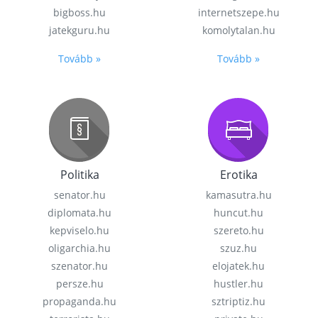
bigboss.hu
internetszepe.hu
jatekguru.hu
komolytalan.hu
Tovább »
Tovább »
Politika
Erotika
senator.hu
kamasutra.hu
diplomata.hu
huncut.hu
kepviselo.hu
szereto.hu
oligarchia.hu
szuz.hu
szenator.hu
elojatek.hu
persze.hu
hustler.hu
propaganda.hu
sztriptiz.hu