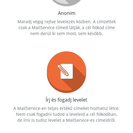
Anonim
Maradj végig rejtve levelezés közben. A címzettek
csak a MailService címed látják, a cél fiókod címe
nem derül ki sem most, sem később.
Írj és fogadj levelet
A MailService-en teljes értékű címeket hozhatsz létre.
Nem csak fogadni tudod a leveleid a cél fiókodban,
de írni is tudsz levelet a MailService-es címeidről.