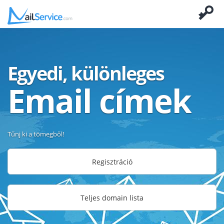
Egyedi, különleges
Email címek
Tűnj ki a tömegből!
Regisztráció
Teljes domain lista