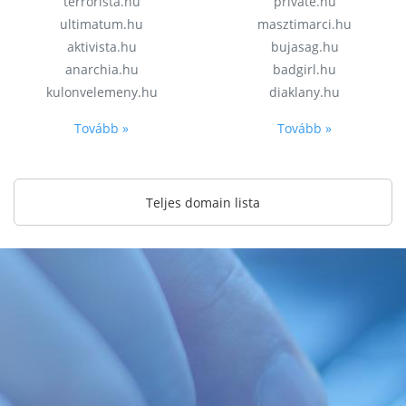
terrorista.hu
private.hu
ultimatum.hu
masztimarci.hu
aktivista.hu
bujasag.hu
anarchia.hu
badgirl.hu
kulonvelemeny.hu
diaklany.hu
Tovább »
Tovább »
Teljes domain lista