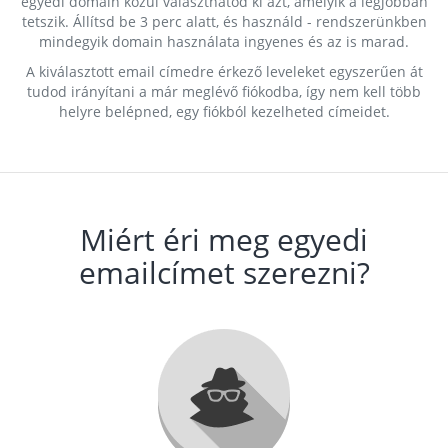
egyedi domain közül választhatod ki azt, amelyik a legjobban
tetszik. Állítsd be 3 perc alatt, és használd - rendszerünkben
mindegyik domain használata ingyenes és az is marad.
A kiválasztott email címedre érkező leveleket egyszerűen át
tudod irányítani a már meglévő fiókodba, így nem kell több
helyre belépned, egy fiókból kezelheted címeidet.
Miért éri meg egyedi
emailcímet szerezni?