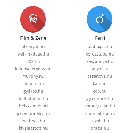
Film & Zene
Férfi
alkonyat.hu
padlogaz.hu
walkingdead.hu
keresztapa.hu
007.hu
kaszanova.hu
kulonvelemeny.hu
betyar.hu
murphy.hu
casanova.hu
chaplin.hu
kan.hu
gyilkos.hu
cop.hu
halhatatlan.hu
gyakornok.hu
helyszinelo.hu
komolytalan.hu
paranormalis.hu
minimalista.hu
madmax.hu
cavalli.hu
kivalasztott.hu
prada.hu