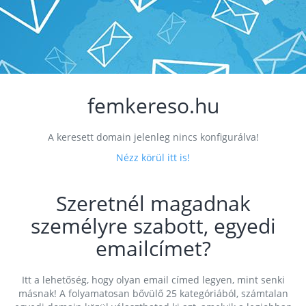
femkereso.hu
A keresett domain jelenleg nincs konfigurálva!
Nézz körül itt is!
Szeretnél magadnak
személyre szabott, egyedi
emailcímet?
Itt a lehetőség, hogy olyan email címed legyen, mint senki
másnak! A folyamatosan bővülő 25 kategóriából, számtalan