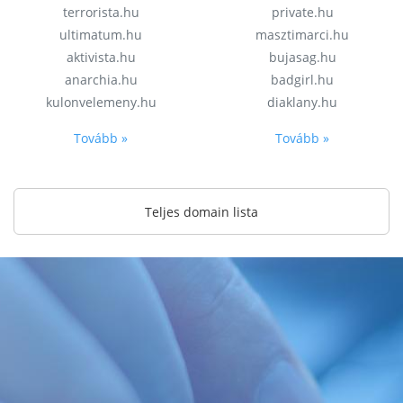
terrorista.hu
private.hu
ultimatum.hu
masztimarci.hu
aktivista.hu
bujasag.hu
anarchia.hu
badgirl.hu
kulonvelemeny.hu
diaklany.hu
Tovább »
Tovább »
Teljes domain lista