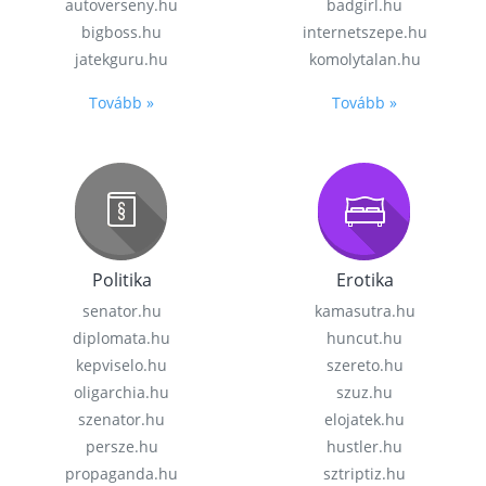
autoverseny.hu
badgirl.hu
bigboss.hu
internetszepe.hu
jatekguru.hu
komolytalan.hu
Tovább »
Tovább »
Politika
Erotika
senator.hu
kamasutra.hu
diplomata.hu
huncut.hu
kepviselo.hu
szereto.hu
oligarchia.hu
szuz.hu
szenator.hu
elojatek.hu
persze.hu
hustler.hu
propaganda.hu
sztriptiz.hu