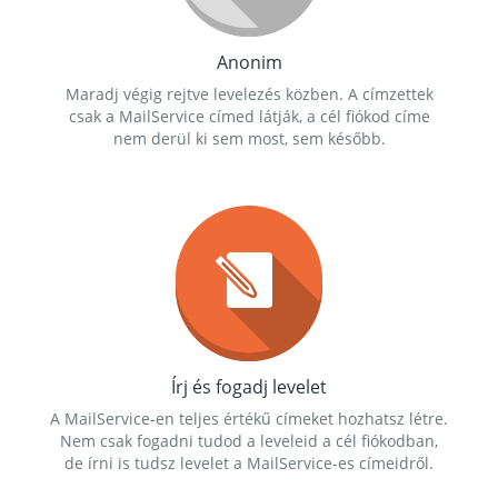
Anonim
Maradj végig rejtve levelezés közben. A címzettek
csak a MailService címed látják, a cél fiókod címe
nem derül ki sem most, sem később.
Írj és fogadj levelet
A MailService-en teljes értékű címeket hozhatsz létre.
Nem csak fogadni tudod a leveleid a cél fiókodban,
de írni is tudsz levelet a MailService-es címeidről.