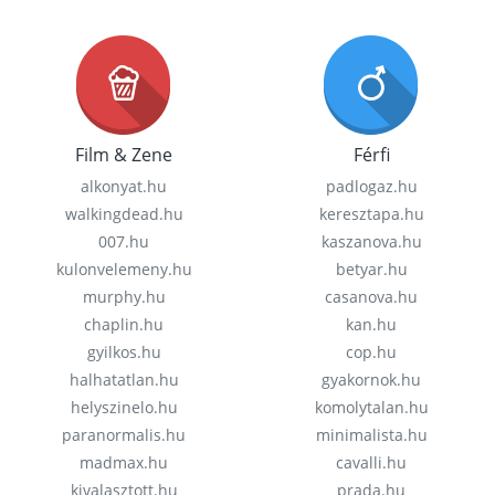
Film & Zene
Férfi
alkonyat.hu
padlogaz.hu
walkingdead.hu
keresztapa.hu
007.hu
kaszanova.hu
kulonvelemeny.hu
betyar.hu
murphy.hu
casanova.hu
chaplin.hu
kan.hu
gyilkos.hu
cop.hu
halhatatlan.hu
gyakornok.hu
helyszinelo.hu
komolytalan.hu
paranormalis.hu
minimalista.hu
madmax.hu
cavalli.hu
kivalasztott.hu
prada.hu