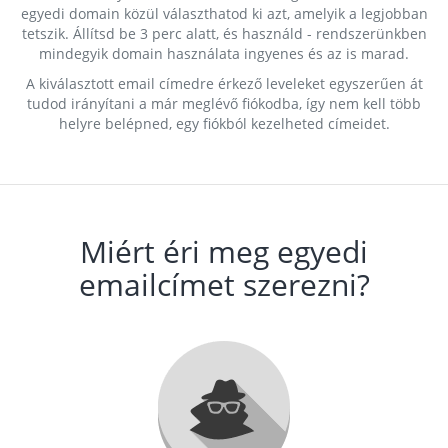
egyedi domain közül választhatod ki azt, amelyik a legjobban
tetszik. Állítsd be 3 perc alatt, és használd - rendszerünkben
mindegyik domain használata ingyenes és az is marad.
A kiválasztott email címedre érkező leveleket egyszerűen át
tudod irányítani a már meglévő fiókodba, így nem kell több
helyre belépned, egy fiókból kezelheted címeidet.
Miért éri meg egyedi
emailcímet szerezni?