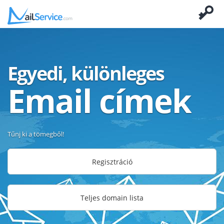
Egyedi, különleges
Email címek
Tűnj ki a tömegből!
Regisztráció
Teljes domain lista