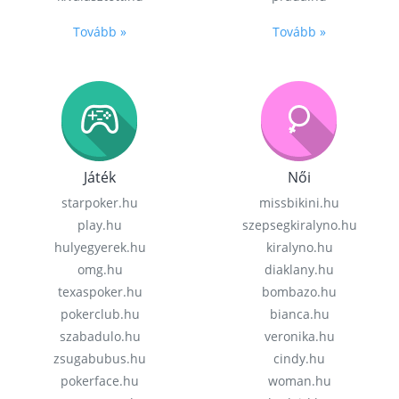
Tovább »
Tovább »
Játék
Női
starpoker.hu
missbikini.hu
play.hu
szepsegkiralyno.hu
hulyegyerek.hu
kiralyno.hu
omg.hu
diaklany.hu
texaspoker.hu
bombazo.hu
pokerclub.hu
bianca.hu
szabadulo.hu
veronika.hu
zsugabubus.hu
cindy.hu
pokerface.hu
woman.hu