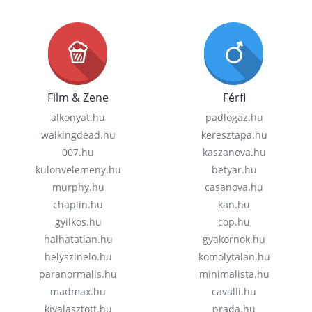
Film & Zene
Férfi
alkonyat.hu
padlogaz.hu
walkingdead.hu
keresztapa.hu
007.hu
kaszanova.hu
kulonvelemeny.hu
betyar.hu
murphy.hu
casanova.hu
chaplin.hu
kan.hu
gyilkos.hu
cop.hu
halhatatlan.hu
gyakornok.hu
helyszinelo.hu
komolytalan.hu
paranormalis.hu
minimalista.hu
madmax.hu
cavalli.hu
kivalasztott.hu
prada.hu