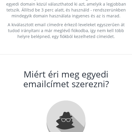
egyedi domain közül választhatod ki azt, amelyik a legjobban
tetszik. Állítsd be 3 perc alatt, és használd - rendszerünkben
mindegyik domain használata ingyenes és az is marad.
A kiválasztott email címedre érkező leveleket egyszerűen át
tudod irányítani a már meglévő fiókodba, így nem kell több
helyre belépned, egy fiókból kezelheted címeidet.
Miért éri meg egyedi
emailcímet szerezni?