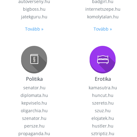
autoverseny.hu
badgirl.hu
bigboss.hu
internetszepe.hu
jatekguru.hu
komolytalan.hu
Tovább »
Tovább »
Politika
Erotika
senator.hu
kamasutra.hu
diplomata.hu
huncut.hu
kepviselo.hu
szereto.hu
oligarchia.hu
szuz.hu
szenator.hu
elojatek.hu
persze.hu
hustler.hu
propaganda.hu
sztriptiz.hu