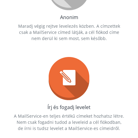
Anonim
Maradj végig rejtve levelezés közben. A címzettek
csak a MailService címed látják, a cél fiókod címe
nem derül ki sem most, sem később.
Írj és fogadj levelet
A MailService-en teljes értékű címeket hozhatsz létre.
Nem csak fogadni tudod a leveleid a cél fiókodban,
de írni is tudsz levelet a MailService-es címeidről.