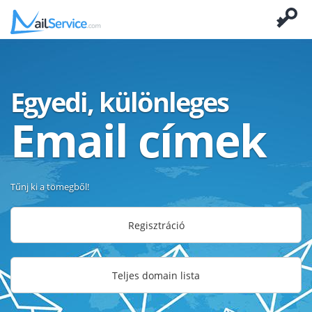
Egyedi, különleges
Email címek
Tűnj ki a tömegből!
Regisztráció
Teljes domain lista