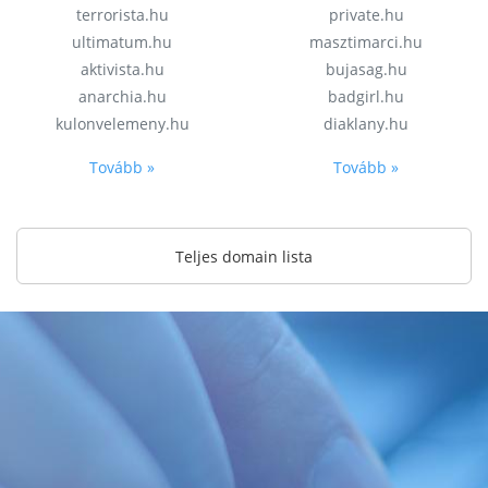
terrorista.hu
private.hu
ultimatum.hu
masztimarci.hu
aktivista.hu
bujasag.hu
anarchia.hu
badgirl.hu
kulonvelemeny.hu
diaklany.hu
Tovább »
Tovább »
Teljes domain lista