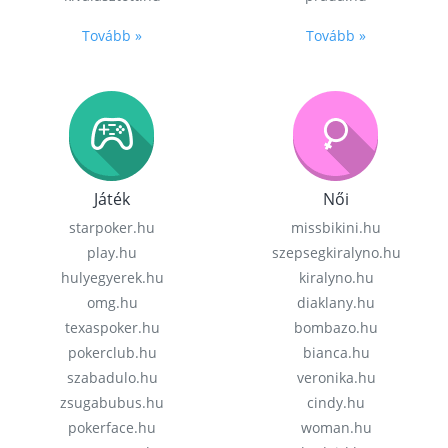
Tovább »
Tovább »
Játék
Női
starpoker.hu
missbikini.hu
play.hu
szepsegkiralyno.hu
hulyegyerek.hu
kiralyno.hu
omg.hu
diaklany.hu
texaspoker.hu
bombazo.hu
pokerclub.hu
bianca.hu
szabadulo.hu
veronika.hu
zsugabubus.hu
cindy.hu
pokerface.hu
woman.hu