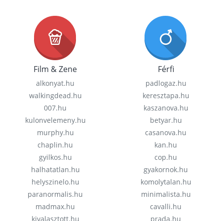
Film & Zene
Férfi
alkonyat.hu
padlogaz.hu
walkingdead.hu
keresztapa.hu
007.hu
kaszanova.hu
kulonvelemeny.hu
betyar.hu
murphy.hu
casanova.hu
chaplin.hu
kan.hu
gyilkos.hu
cop.hu
halhatatlan.hu
gyakornok.hu
helyszinelo.hu
komolytalan.hu
paranormalis.hu
minimalista.hu
madmax.hu
cavalli.hu
kivalasztott.hu
prada.hu