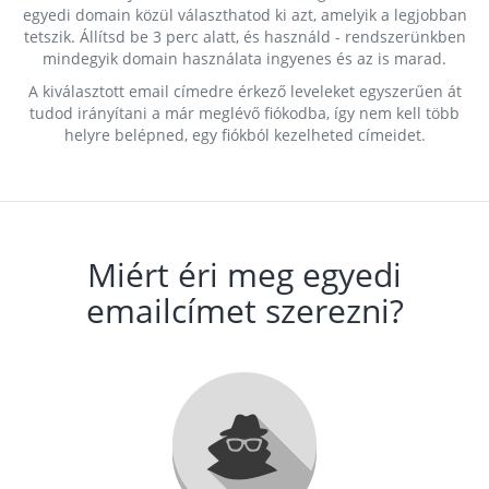
egyedi domain közül választhatod ki azt, amelyik a legjobban
tetszik. Állítsd be 3 perc alatt, és használd - rendszerünkben
mindegyik domain használata ingyenes és az is marad.
A kiválasztott email címedre érkező leveleket egyszerűen át
tudod irányítani a már meglévő fiókodba, így nem kell több
helyre belépned, egy fiókból kezelheted címeidet.
Miért éri meg egyedi
emailcímet szerezni?