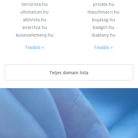
terrorista.hu
private.hu
ultimatum.hu
masztimarci.hu
aktivista.hu
bujasag.hu
anarchia.hu
badgirl.hu
kulonvelemeny.hu
diaklany.hu
Tovább »
Tovább »
Teljes domain lista