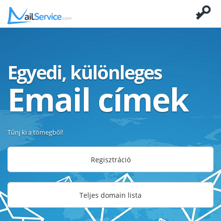
Egyedi, különleges
Email címek
Tűnj ki a tömegből!
Regisztráció
Teljes domain lista