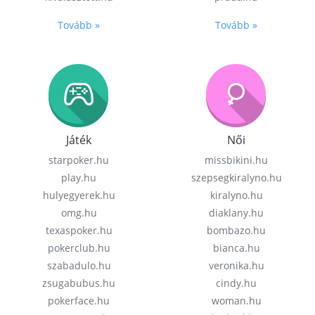
Tovább »
Tovább »
Játék
Női
starpoker.hu
missbikini.hu
play.hu
szepsegkiralyno.hu
hulyegyerek.hu
kiralyno.hu
omg.hu
diaklany.hu
texaspoker.hu
bombazo.hu
pokerclub.hu
bianca.hu
szabadulo.hu
veronika.hu
zsugabubus.hu
cindy.hu
pokerface.hu
woman.hu