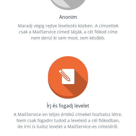
Anonim
Maradj végig rejtve levelezés közben. A címzettek
csak a MailService címed látják, a cél fiókod címe
nem derül ki sem most, sem később.
Írj és fogadj levelet
A MailService-en teljes értékű címeket hozhatsz létre.
Nem csak fogadni tudod a leveleid a cél fiókodban,
de írni is tudsz levelet a MailService-es címeidről.