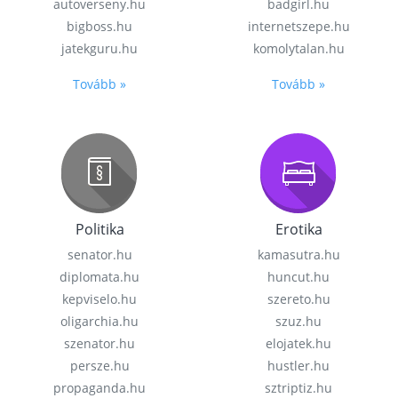
autoverseny.hu
badgirl.hu
bigboss.hu
internetszepe.hu
jatekguru.hu
komolytalan.hu
Tovább »
Tovább »
Politika
Erotika
senator.hu
kamasutra.hu
diplomata.hu
huncut.hu
kepviselo.hu
szereto.hu
oligarchia.hu
szuz.hu
szenator.hu
elojatek.hu
persze.hu
hustler.hu
propaganda.hu
sztriptiz.hu