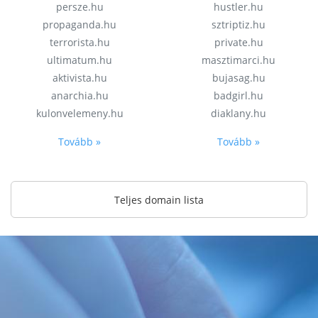
persze.hu
hustler.hu
propaganda.hu
sztriptiz.hu
terrorista.hu
private.hu
ultimatum.hu
masztimarci.hu
aktivista.hu
bujasag.hu
anarchia.hu
badgirl.hu
kulonvelemeny.hu
diaklany.hu
Tovább »
Tovább »
Teljes domain lista