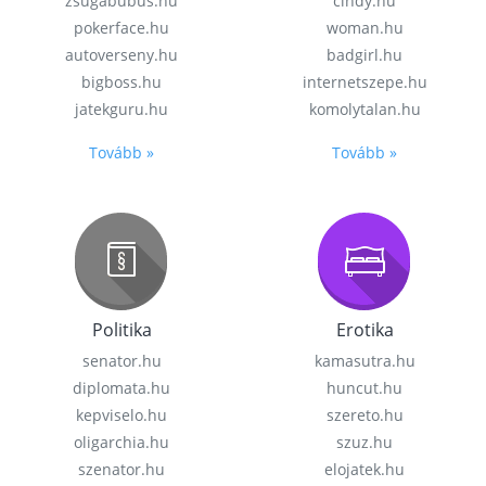
zsugabubus.hu
cindy.hu
pokerface.hu
woman.hu
autoverseny.hu
badgirl.hu
bigboss.hu
internetszepe.hu
jatekguru.hu
komolytalan.hu
Tovább »
Tovább »
Politika
Erotika
senator.hu
kamasutra.hu
diplomata.hu
huncut.hu
kepviselo.hu
szereto.hu
oligarchia.hu
szuz.hu
szenator.hu
elojatek.hu