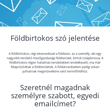
Földbirtokos szó jelentése
A földbirtokos, régi elnevezéssel a földesúr, az a személy, aki egy
nagyobb területű mezőgazdasági földterület, birtok tulajdonosa. A
földbirtokos régen hatalmas területekkel rendelkezett, ma már
felaprózódtak a földterületek. A földárveréseken pedig sokan
juthatnak megművelésre váró termőföldhöz.
Szeretnél magadnak
személyre szabott, egyedi
emailcímet?