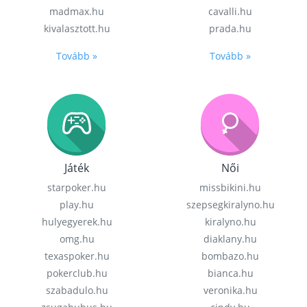
madmax.hu
cavalli.hu
kivalasztott.hu
prada.hu
Tovább »
Tovább »
Játék
Női
starpoker.hu
missbikini.hu
play.hu
szepsegkiralyno.hu
hulyegyerek.hu
kiralyno.hu
omg.hu
diaklany.hu
texaspoker.hu
bombazo.hu
pokerclub.hu
bianca.hu
szabadulo.hu
veronika.hu