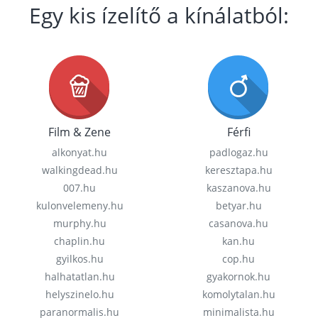
Egy kis ízelítő a kínálatból:
Film & Zene
Férfi
alkonyat.hu
padlogaz.hu
walkingdead.hu
keresztapa.hu
007.hu
kaszanova.hu
kulonvelemeny.hu
betyar.hu
murphy.hu
casanova.hu
chaplin.hu
kan.hu
gyilkos.hu
cop.hu
halhatatlan.hu
gyakornok.hu
helyszinelo.hu
komolytalan.hu
paranormalis.hu
minimalista.hu