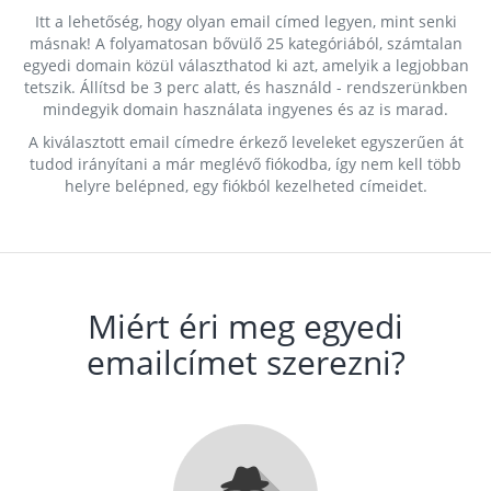
Itt a lehetőség, hogy olyan email címed legyen, mint senki
másnak! A folyamatosan bővülő 25 kategóriából, számtalan
egyedi domain közül választhatod ki azt, amelyik a legjobban
tetszik. Állítsd be 3 perc alatt, és használd - rendszerünkben
mindegyik domain használata ingyenes és az is marad.
A kiválasztott email címedre érkező leveleket egyszerűen át
tudod irányítani a már meglévő fiókodba, így nem kell több
helyre belépned, egy fiókból kezelheted címeidet.
Miért éri meg egyedi
emailcímet szerezni?