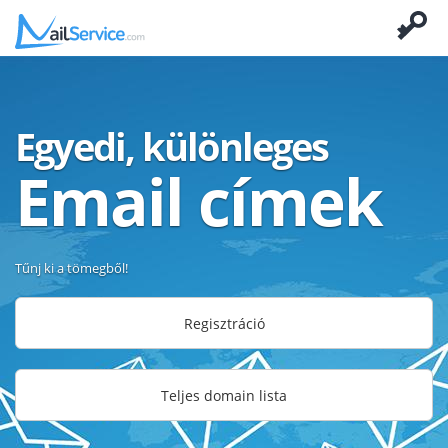
Egyedi, különleges
Email címek
Tűnj ki a tömegből!
Regisztráció
Teljes domain lista