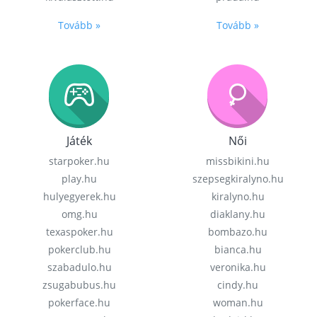
Tovább »
Tovább »
Játék
Női
starpoker.hu
missbikini.hu
play.hu
szepsegkiralyno.hu
hulyegyerek.hu
kiralyno.hu
omg.hu
diaklany.hu
texaspoker.hu
bombazo.hu
pokerclub.hu
bianca.hu
szabadulo.hu
veronika.hu
zsugabubus.hu
cindy.hu
pokerface.hu
woman.hu