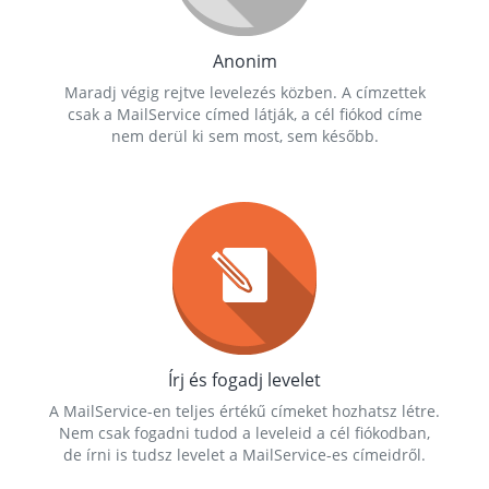
Anonim
Maradj végig rejtve levelezés közben. A címzettek
csak a MailService címed látják, a cél fiókod címe
nem derül ki sem most, sem később.
Írj és fogadj levelet
A MailService-en teljes értékű címeket hozhatsz létre.
Nem csak fogadni tudod a leveleid a cél fiókodban,
de írni is tudsz levelet a MailService-es címeidről.