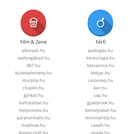
Film & Zene
Férfi
alkonyat.hu
padlogaz.hu
walkingdead.hu
keresztapa.hu
007.hu
kaszanova.hu
kulonvelemeny.hu
betyar.hu
murphy.hu
casanova.hu
chaplin.hu
kan.hu
gyilkos.hu
cop.hu
halhatatlan.hu
gyakornok.hu
helyszinelo.hu
komolytalan.hu
paranormalis.hu
minimalista.hu
madmax.hu
cavalli.hu
kivalasztott.hu
prada.hu