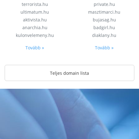
terrorista.hu
private.hu
ultimatum.hu
masztimarci.hu
aktivista.hu
bujasag.hu
anarchia.hu
badgirl.hu
kulonvelemeny.hu
diaklany.hu
Tovább »
Tovább »
Teljes domain lista