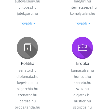
autoverseny.hu
badgirl.hu
bigboss.hu
internetszepe.hu
jatekguru.hu
komolytalan.hu
Tovább »
Tovább »
Politika
Erotika
senator.hu
kamasutra.hu
diplomata.hu
huncut.hu
kepviselo.hu
szereto.hu
oligarchia.hu
szuz.hu
szenator.hu
elojatek.hu
persze.hu
hustler.hu
propaganda.hu
sztriptiz.hu