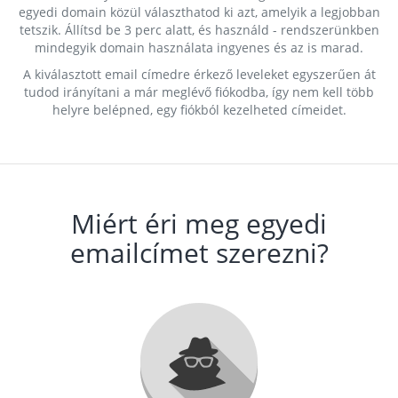
egyedi domain közül választhatod ki azt, amelyik a legjobban
tetszik. Állítsd be 3 perc alatt, és használd - rendszerünkben
mindegyik domain használata ingyenes és az is marad.
A kiválasztott email címedre érkező leveleket egyszerűen át
tudod irányítani a már meglévő fiókodba, így nem kell több
helyre belépned, egy fiókból kezelheted címeidet.
Miért éri meg egyedi
emailcímet szerezni?