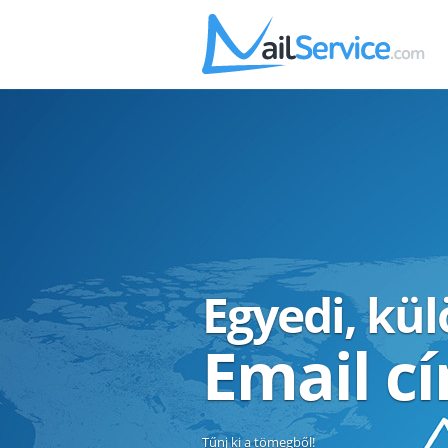
Egyedi, kü
Email c
Tűnj ki a tömegből!