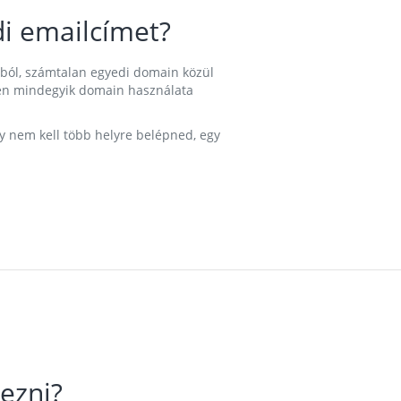
i emailcímet?
ából, számtalan egyedi domain közül
nkben mindegyik domain használata
gy nem kell több helyre belépned, egy
ezni?