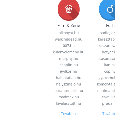
Film & Zene
Férfi
alkonyat.hu
padloga
walkingdead.hu
keresztap
007.hu
kaszanov
kulonvelemeny.hu
betyar.
murphy.hu
casanov
chaplin.hu
kan.h
gyilkos.hu
cop.h
halhatatlan.hu
gyakorno
helyszinelo.hu
komolytal
paranormalis.hu
minimalis
madmax.hu
cavalli
kivalasztott.hu
prada.
Tovább »
Tovább