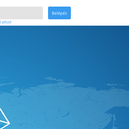
Belépés
t jelszó