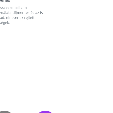
yenes
összes email cím
nálata díjmentes és az is
d, nincsenek rejtett
ségek.