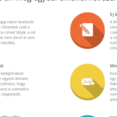
Írj 
gig rejtve levelezés
A Ma
 címzettek csak a
cím
ce címed látják, a cél
csak
me nem derül ki sem
a cé
m később.
tuds
címe
ek
Min
 kategóriában
Kez
n egyedi domain
egy 
aszthatsz, hogy
fió
hasd a számodra
átt
 megfelelőt.
nem
jele