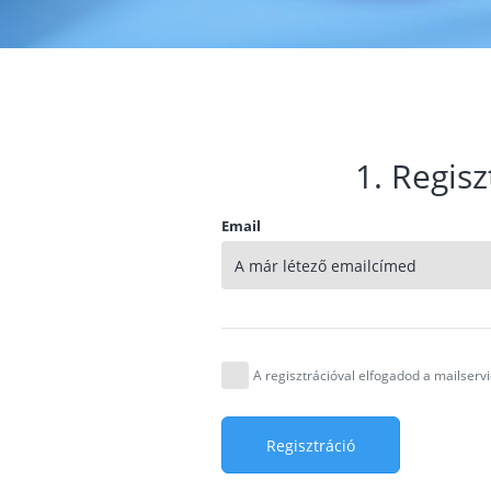
1. Regisz
Email
A regisztrációval elfogadod a mailser
Regisztráció