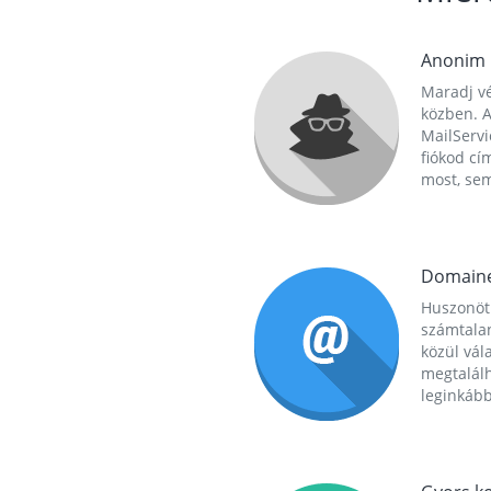
Anonim
Maradj vé
közben. A
MailServi
fiókod cí
most, se
Domain
Huszonöt
számtala
közül vál
megtalál
leginkább