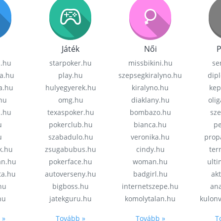
Játék
Női
P
z.hu
starpoker.hu
missbikini.hu
se
a.hu
play.hu
szepsegkiralyno.hu
dip
a.hu
hulyegyerek.hu
kiralyno.hu
kep
hu
omg.hu
diaklany.hu
oli
a.hu
texaspoker.hu
bombazo.hu
sz
u
pokerclub.hu
bianca.hu
pe
u
szabadulo.hu
veronika.hu
prop
k.hu
zsugabubus.hu
cindy.hu
ter
an.hu
pokerface.hu
woman.hu
ult
ta.hu
autoverseny.hu
badgirl.hu
akt
.hu
bigboss.hu
internetszepe.hu
an
hu
jatekguru.hu
komolytalan.hu
kulon
 »
Tovább »
Tovább »
T