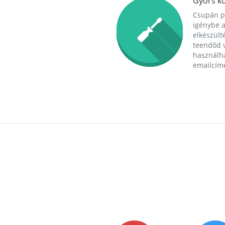
Gyors ko
Csupán p
igénybe a
elkészülté
teendőd v
használha
emailcím