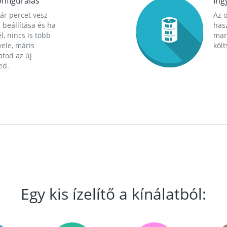
nfigurálás
Ing
ár percet vesz
Az 
 beállítása és ha
hasz
l, nincs is több
mara
ele, máris
költ
tod az új
ed.
Egy kis ízelítő a kínálatból: