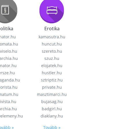
olitika
Erotika
nator.hu
kamasutra.hu
lomata.hu
huncut.hu
viselo.hu
szereto.hu
garchia.hu
szuz.hu
enator.hu
elojatek.hu
rsze.hu
hustler.hu
aganda.hu
sztriptiz.hu
rorista.hu
private.hu
imatum.hu
masztimarci.hu
ivista.hu
bujasag.hu
archia.hu
badgirl.hu
velemeny.hu
diaklany.hu
ovább »
Tovább »