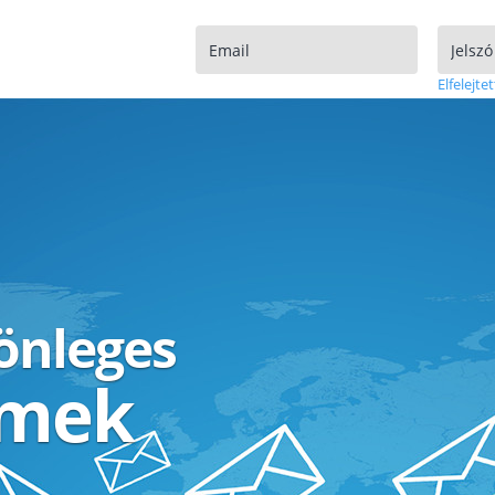
Elfelejtet
lönleges
ímek