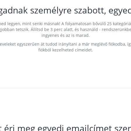
gadnak személyre szabott, egyed
címed legyen, mint senki másnak! A folyamatosan bővülő 25 kategóri
egjobban tetszik. Állítsd be 3 perc alatt, és használd - rendszerü
ingyenes és az is marad.
leveleket egyszerűen át tudod irányítani a már meglévő fiókodba, í
fiókból kezelheted címeidet.
t éri meg egyedi emailcímet szer