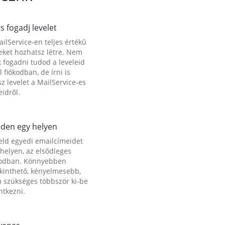
és fogadj levelet
ilService-en teljes értékű
eket hozhatsz létre. Nem
 fogadni tudod a leveleid
l fiókodban, de írni is
z levelet a MailService-es
idről.
den egy helyen
eld egyedi emailcímeidet
helyen, az elsődleges
kodban. Könnyebben
ekinthető, kényelmesebb,
 szükséges többször ki-be
ntkezni.