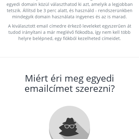
egyedi domain közül választhatod ki azt, amelyik a legjobban
tetszik. Állítsd be 3 perc alatt, és használd - rendszerünkben
mindegyik domain használata ingyenes és az is marad.
A kiválasztott email címedre érkező leveleket egyszerűen át
tudod irányítani a már meglévő fiókodba, így nem kell több
helyre belépned, egy fiókból kezelheted címeidet.
Miért éri meg egyedi
emailcímet szerezni?