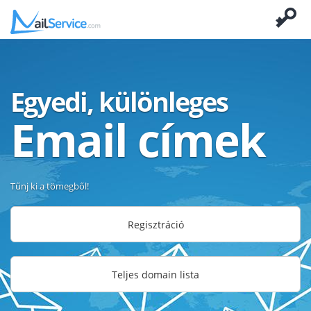
Egyedi, különleges
Email címek
Tűnj ki a tömegből!
Regisztráció
Teljes domain lista