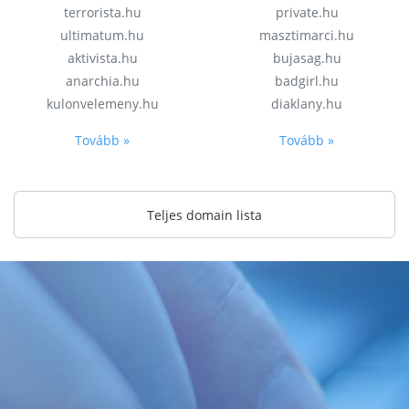
terrorista.hu
private.hu
ultimatum.hu
masztimarci.hu
aktivista.hu
bujasag.hu
anarchia.hu
badgirl.hu
kulonvelemeny.hu
diaklany.hu
Tovább »
Tovább »
Teljes domain lista