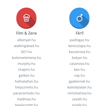
Film & Zene
Férfi
alkonyat.hu
padlogaz.hu
walkingdead.hu
keresztapa.hu
007.hu
kaszanova.hu
kulonvelemeny.hu
betyar.hu
murphy.hu
casanova.hu
chaplin.hu
kan.hu
gyilkos.hu
cop.hu
halhatatlan.hu
gyakornok.hu
helyszinelo.hu
komolytalan.hu
paranormalis.hu
minimalista.hu
madmax.hu
cavalli.hu
kivalasztott.hu
prada.hu