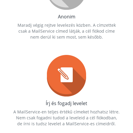
Anonim
Maradj végig rejtve levelezés közben. A címzettek
csak a MailService címed látják, a cél fiókod címe
nem derül ki sem most, sem később.
Írj és fogadj levelet
A MailService-en teljes értékű címeket hozhatsz létre.
Nem csak fogadni tudod a leveleid a cél fiókodban,
de írni is tudsz levelet a MailService-es címeidről.