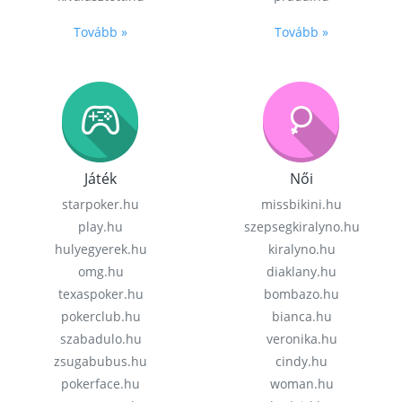
Tovább »
Tovább »
Játék
Női
starpoker.hu
missbikini.hu
play.hu
szepsegkiralyno.hu
hulyegyerek.hu
kiralyno.hu
omg.hu
diaklany.hu
texaspoker.hu
bombazo.hu
pokerclub.hu
bianca.hu
szabadulo.hu
veronika.hu
zsugabubus.hu
cindy.hu
pokerface.hu
woman.hu