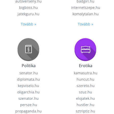
autoverseny.hu
badgirl.hu
bigboss.hu
internetszepe.hu
jatekguru.hu
komolytalan.hu
Tovább »
Tovább »
Politika
Erotika
senator.hu
kamasutra.hu
diplomata.hu
huncut.hu
kepviselo.hu
szereto.hu
oligarchia.hu
szuz.hu
szenator.hu
elojatek.hu
persze.hu
hustler.hu
propaganda.hu
sztriptiz.hu