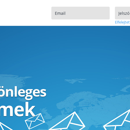
Elfelejtet
lönleges
ímek