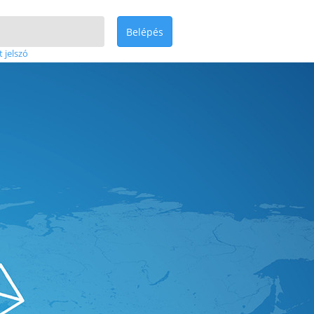
Belépés
t jelszó