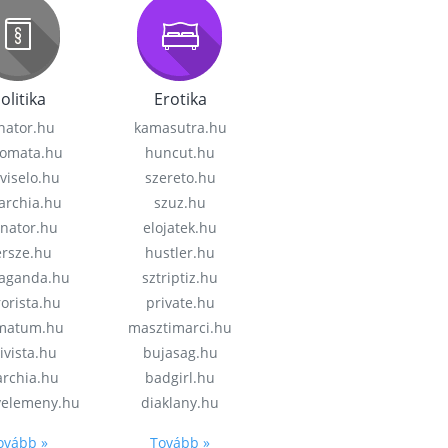
olitika
Erotika
nator.hu
kamasutra.hu
lomata.hu
huncut.hu
viselo.hu
szereto.hu
garchia.hu
szuz.hu
enator.hu
elojatek.hu
rsze.hu
hustler.hu
aganda.hu
sztriptiz.hu
rorista.hu
private.hu
imatum.hu
masztimarci.hu
ivista.hu
bujasag.hu
archia.hu
badgirl.hu
velemeny.hu
diaklany.hu
ovább »
Tovább »