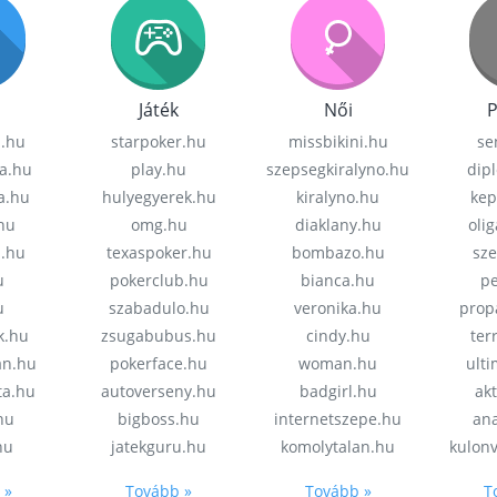
Játék
Női
P
z.hu
starpoker.hu
missbikini.hu
se
a.hu
play.hu
szepsegkiralyno.hu
dip
a.hu
hulyegyerek.hu
kiralyno.hu
kep
hu
omg.hu
diaklany.hu
oli
a.hu
texaspoker.hu
bombazo.hu
sz
u
pokerclub.hu
bianca.hu
pe
u
szabadulo.hu
veronika.hu
prop
k.hu
zsugabubus.hu
cindy.hu
ter
an.hu
pokerface.hu
woman.hu
ult
ta.hu
autoverseny.hu
badgirl.hu
akt
.hu
bigboss.hu
internetszepe.hu
an
hu
jatekguru.hu
komolytalan.hu
kulon
 »
Tovább »
Tovább »
T