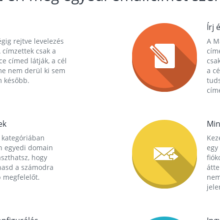
Írj 
gig rejtve levelezés
A Ma
 címzettek csak a
cím
ce címed látják, a cél
csak
me nem derül ki sem
a cé
m később.
tuds
címe
ek
Min
 kategóriában
Kez
n egyedi domain
egy 
aszthatsz, hogy
fió
hasd a számodra
átt
 megfelelőt.
nem
jele