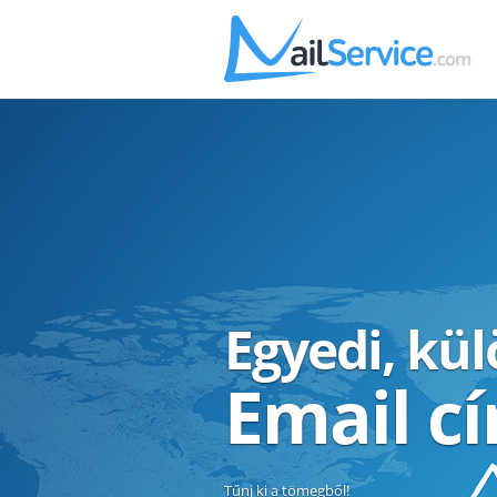
Egyedi, kü
Email c
Tűnj ki a tömegből!