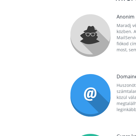
Anonim
Maradj vé
közben. A
MailServi
fiókod cí
most, se
Domain
Huszonöt
számtala
közül vál
megtalál
leginkább