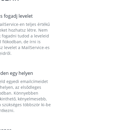
és fogadj levelet
ilService-en teljes értékű
eket hozhatsz létre. Nem
 fogadni tudod a leveleid
l fiókodban, de írni is
z levelet a MailService-es
idről.
den egy helyen
eld egyedi emailcímeidet
helyen, az elsődleges
kodban. Könnyebben
ekinthető, kényelmesebb,
 szükséges többször ki-be
ntkezni.