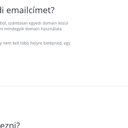
i emailcímet?
ából, számtalan egyedi domain közül
nkben mindegyik domain használata
gy nem kell több helyre belépned, egy
ezni?