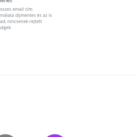
yenes
összes email cím
nálata díjmentes és az is
d, nincsenek rejtett
ségek.