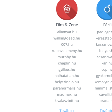
Film & Zene
Férfi
alkonyat.hu
padloga
walkingdead.hu
keresztap
007.hu
kaszanov
kulonvelemeny.hu
betyar.
murphy.hu
casanov
chaplin.hu
kan.h
gyilkos.hu
cop.h
halhatatlan.hu
gyakorno
helyszinelo.hu
komolytal
paranormalis.hu
minimalis
madmax.hu
cavalli
kivalasztott.hu
prada.
Tovább »
Tovább