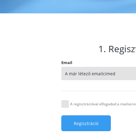
1. Regisz
Email
A regisztrációval elfogadod a mailser
Regisztráció