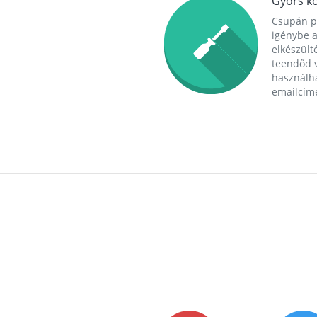
Gyors ko
Csupán p
igénybe a
elkészülté
teendőd v
használha
emailcím