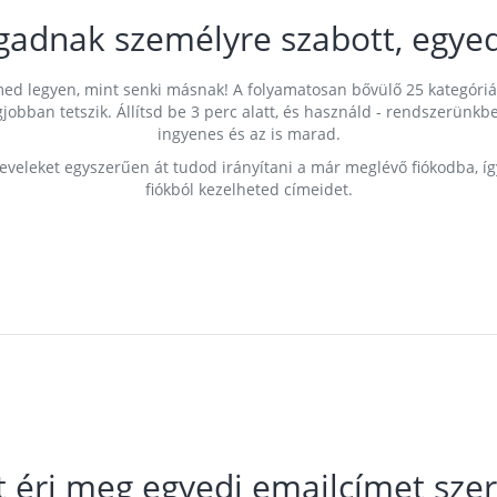
gadnak személyre szabott, egyed
címed legyen, mint senki másnak! A folyamatosan bővülő 25 kategóri
egjobban tetszik. Állítsd be 3 perc alatt, és használd - rendszerü
ingyenes és az is marad.
leveleket egyszerűen át tudod irányítani a már meglévő fiókodba, í
fiókból kezelheted címeidet.
t éri meg egyedi emailcímet szer