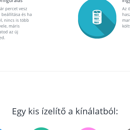
nfigurálás
Ing
ár percet vesz
Az 
 beállítása és ha
hasz
l, nincs is több
mara
ele, máris
költ
tod az új
ed.
Egy kis ízelítő a kínálatból: