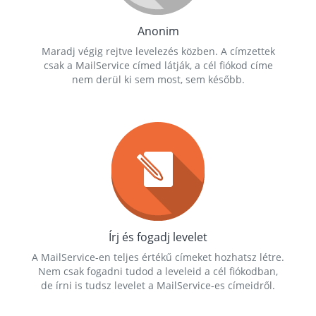
Anonim
Maradj végig rejtve levelezés közben. A címzettek
csak a MailService címed látják, a cél fiókod címe
nem derül ki sem most, sem később.
Írj és fogadj levelet
A MailService-en teljes értékű címeket hozhatsz létre.
Nem csak fogadni tudod a leveleid a cél fiókodban,
de írni is tudsz levelet a MailService-es címeidről.