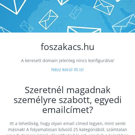
foszakacs.hu
A keresett domain jelenleg nincs konfigurálva!
Nézz körül itt is!
Szeretnél magadnak
személyre szabott, egyedi
emailcímet?
Itt a lehetőség, hogy olyan email címed legyen, mint senki
másnak! A folyamatosan bővülő 25 kategóriából, számtalan