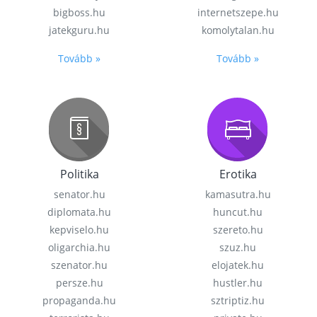
bigboss.hu
internetszepe.hu
jatekguru.hu
komolytalan.hu
Tovább »
Tovább »
Politika
Erotika
senator.hu
kamasutra.hu
diplomata.hu
huncut.hu
kepviselo.hu
szereto.hu
oligarchia.hu
szuz.hu
szenator.hu
elojatek.hu
persze.hu
hustler.hu
propaganda.hu
sztriptiz.hu