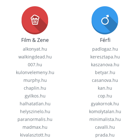
Film & Zene
Férfi
alkonyat.hu
padlogaz.hu
walkingdead.hu
keresztapa.hu
007.hu
kaszanova.hu
kulonvelemeny.hu
betyar.hu
murphy.hu
casanova.hu
chaplin.hu
kan.hu
gyilkos.hu
cop.hu
halhatatlan.hu
gyakornok.hu
helyszinelo.hu
komolytalan.hu
paranormalis.hu
minimalista.hu
madmax.hu
cavalli.hu
kivalasztott.hu
prada.hu