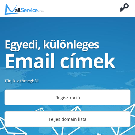
Egyedi, különleges
Email címek
Tűnj ki a tömegből!
Regisztráció
Teljes domain lista