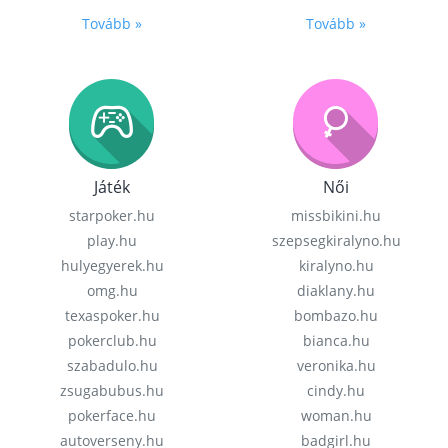
Tovább »
Tovább »
Játék
Női
starpoker.hu
missbikini.hu
play.hu
szepsegkiralyno.hu
hulyegyerek.hu
kiralyno.hu
omg.hu
diaklany.hu
texaspoker.hu
bombazo.hu
pokerclub.hu
bianca.hu
szabadulo.hu
veronika.hu
zsugabubus.hu
cindy.hu
pokerface.hu
woman.hu
autoverseny.hu
badgirl.hu