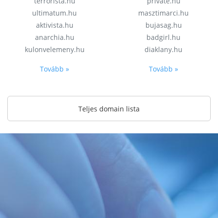
terrorista.hu
private.hu
ultimatum.hu
masztimarci.hu
aktivista.hu
bujasag.hu
anarchia.hu
badgirl.hu
kulonvelemeny.hu
diaklany.hu
Tovább »
Tovább »
Teljes domain lista