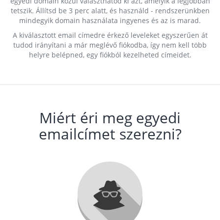
egyedi domain közül választhatod ki azt, amelyik a legjobban
tetszik. Állítsd be 3 perc alatt, és használd - rendszerünkben
mindegyik domain használata ingyenes és az is marad.
A kiválasztott email címedre érkező leveleket egyszerűen át
tudod irányítani a már meglévő fiókodba, így nem kell több
helyre belépned, egy fiókból kezelheted címeidet.
Miért éri meg egyedi
emailcímet szerezni?