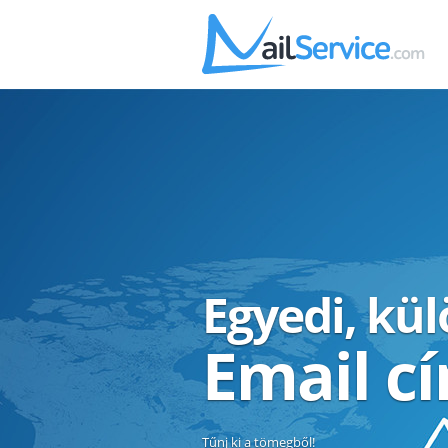
Egyedi, kü
Email c
Tűnj ki a tömegből!