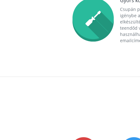
Gyors ko
Csupán p
igénybe a
elkészülté
teendőd v
használha
emailcím