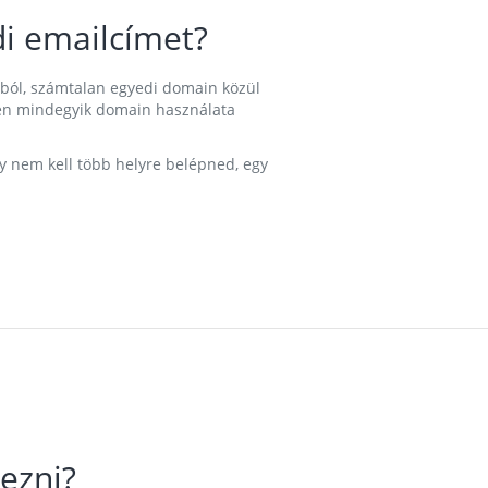
i emailcímet?
ából, számtalan egyedi domain közül
nkben mindegyik domain használata
gy nem kell több helyre belépned, egy
ezni?