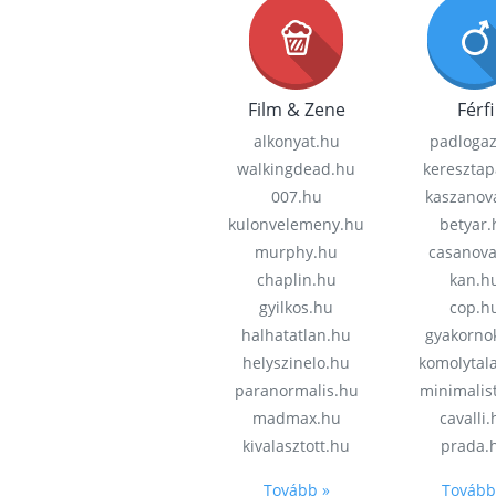
Film & Zene
Férfi
alkonyat.hu
padloga
walkingdead.hu
keresztap
007.hu
kaszanov
kulonvelemeny.hu
betyar.
murphy.hu
casanov
chaplin.hu
kan.h
gyilkos.hu
cop.h
halhatatlan.hu
gyakorno
helyszinelo.hu
komolytal
paranormalis.hu
minimalis
madmax.hu
cavalli
kivalasztott.hu
prada.
Tovább »
Tovább