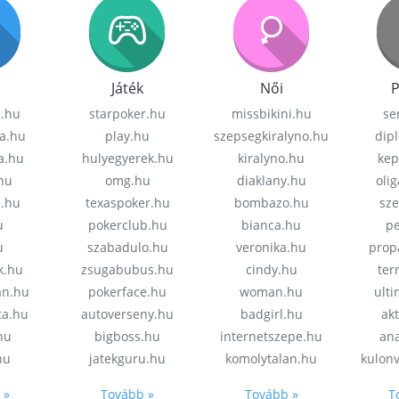
Játék
Női
P
z.hu
starpoker.hu
missbikini.hu
se
a.hu
play.hu
szepsegkiralyno.hu
dip
a.hu
hulyegyerek.hu
kiralyno.hu
kep
hu
omg.hu
diaklany.hu
oli
a.hu
texaspoker.hu
bombazo.hu
sz
u
pokerclub.hu
bianca.hu
pe
u
szabadulo.hu
veronika.hu
prop
k.hu
zsugabubus.hu
cindy.hu
ter
an.hu
pokerface.hu
woman.hu
ult
ta.hu
autoverseny.hu
badgirl.hu
akt
.hu
bigboss.hu
internetszepe.hu
an
hu
jatekguru.hu
komolytalan.hu
kulon
 »
Tovább »
Tovább »
T