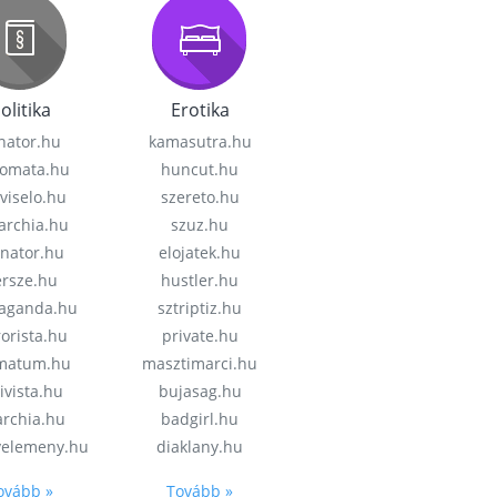
olitika
Erotika
nator.hu
kamasutra.hu
lomata.hu
huncut.hu
viselo.hu
szereto.hu
garchia.hu
szuz.hu
enator.hu
elojatek.hu
rsze.hu
hustler.hu
aganda.hu
sztriptiz.hu
rorista.hu
private.hu
imatum.hu
masztimarci.hu
ivista.hu
bujasag.hu
archia.hu
badgirl.hu
velemeny.hu
diaklany.hu
ovább »
Tovább »