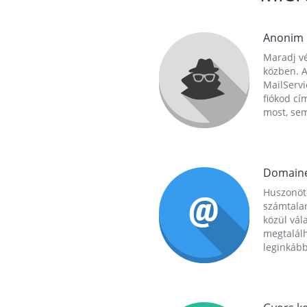
Anonim
Maradj vé
közben. A
MailServi
fiókod cí
most, se
Domain
Huszonöt
számtala
közül vál
megtalál
leginkább