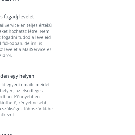
és fogadj levelet
ilService-en teljes értékű
eket hozhatsz létre. Nem
 fogadni tudod a leveleid
l fiókodban, de írni is
z levelet a MailService-es
idről.
den egy helyen
eld egyedi emailcímeidet
helyen, az elsődleges
kodban. Könnyebben
ekinthető, kényelmesebb,
 szükséges többször ki-be
ntkezni.