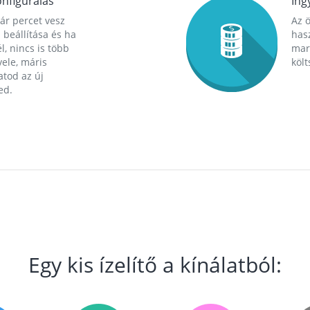
nfigurálás
Ing
ár percet vesz
Az 
 beállítása és ha
hasz
l, nincs is több
mara
ele, máris
költ
tod az új
ed.
Egy kis ízelítő a kínálatból: