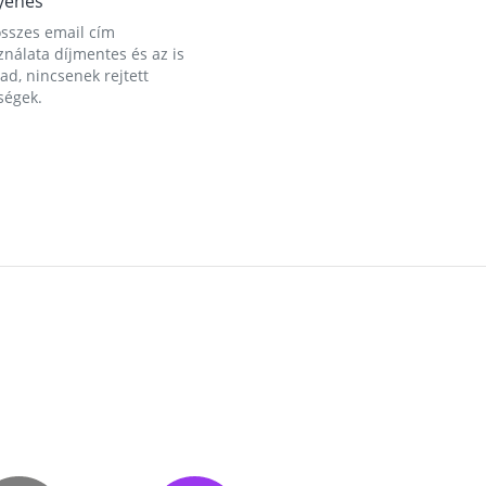
yenes
összes email cím
nálata díjmentes és az is
d, nincsenek rejtett
ségek.