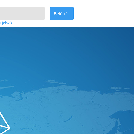
Belépés
t jelszó