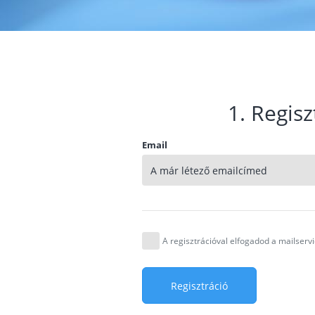
1. Regisz
Email
A regisztrációval elfogadod a mailser
Regisztráció