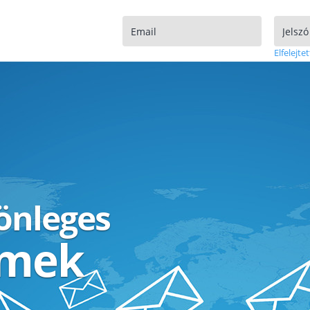
Elfelejtet
lönleges
ímek