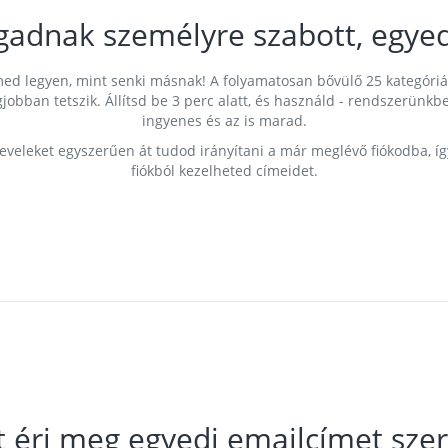
gadnak személyre szabott, egyed
címed legyen, mint senki másnak! A folyamatosan bővülő 25 kategóri
egjobban tetszik. Állítsd be 3 perc alatt, és használd - rendszerü
ingyenes és az is marad.
leveleket egyszerűen át tudod irányítani a már meglévő fiókodba, í
fiókból kezelheted címeidet.
t éri meg egyedi emailcímet szer