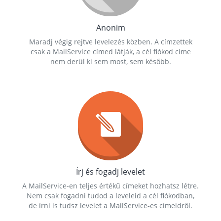
Anonim
Maradj végig rejtve levelezés közben. A címzettek
csak a MailService címed látják, a cél fiókod címe
nem derül ki sem most, sem később.
Írj és fogadj levelet
A MailService-en teljes értékű címeket hozhatsz létre.
Nem csak fogadni tudod a leveleid a cél fiókodban,
de írni is tudsz levelet a MailService-es címeidről.