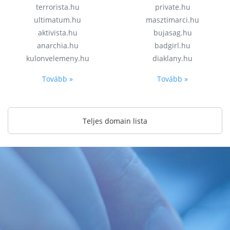
terrorista.hu
private.hu
ultimatum.hu
masztimarci.hu
aktivista.hu
bujasag.hu
anarchia.hu
badgirl.hu
kulonvelemeny.hu
diaklany.hu
Tovább »
Tovább »
Teljes domain lista