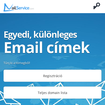
Egyedi, különleges
Email címek
Tűnj ki a tömegből!
Regisztráció
Teljes domain lista