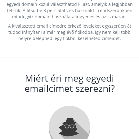
egyedi domain közül választhatod ki azt, amelyik a legjobban
tetszik. Állítsd be 3 perc alatt, és használd - rendszerünkben
mindegyik domain használata ingyenes és az is marad.
A kiválasztott email címedre érkező leveleket egyszerűen át
tudod irányítani a már meglévő fiókodba, így nem kell több
helyre belépned, egy fiókból kezelheted címeidet.
Miért éri meg egyedi
emailcímet szerezni?