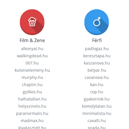
Film & Zene
Férfi
alkonyat.hu
padlogaz.hu
walkingdead.hu
keresztapa.hu
007.hu
kaszanova.hu
kulonvelemeny.hu
betyar.hu
murphy.hu
casanova.hu
chaplin.hu
kan.hu
gyilkos.hu
cop.hu
halhatatlan.hu
gyakornok.hu
helyszinelo.hu
komolytalan.hu
paranormalis.hu
minimalista.hu
madmax.hu
cavalli.hu
kivalasztott.hu
prada.hu