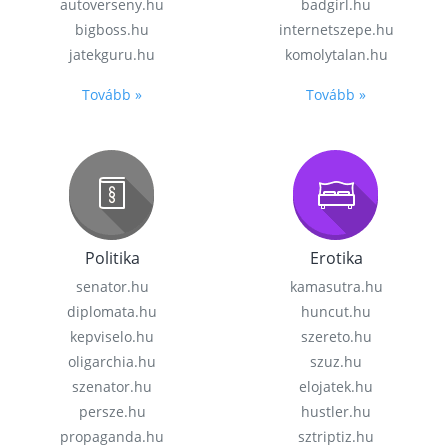
autoverseny.hu
badgirl.hu
bigboss.hu
internetszepe.hu
jatekguru.hu
komolytalan.hu
Tovább »
Tovább »
Politika
Erotika
senator.hu
kamasutra.hu
diplomata.hu
huncut.hu
kepviselo.hu
szereto.hu
oligarchia.hu
szuz.hu
szenator.hu
elojatek.hu
persze.hu
hustler.hu
propaganda.hu
sztriptiz.hu