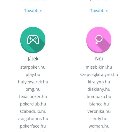
Tovább »
Tovább »
Játék
Női
starpoker.hu
missbikini.hu
play.hu
szepsegkiralyno.hu
hulyegyerek.hu
kiralyno.hu
omg.hu
diaklany.hu
texaspoker.hu
bombazo.hu
pokerclub.hu
bianca.hu
szabadulo.hu
veronika.hu
zsugabubus.hu
cindy.hu
pokerface.hu
woman.hu