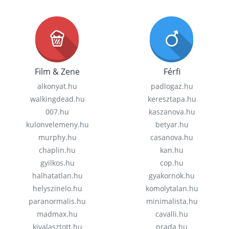
Film & Zene
Férfi
alkonyat.hu
padlogaz.hu
walkingdead.hu
keresztapa.hu
007.hu
kaszanova.hu
kulonvelemeny.hu
betyar.hu
murphy.hu
casanova.hu
chaplin.hu
kan.hu
gyilkos.hu
cop.hu
halhatatlan.hu
gyakornok.hu
helyszinelo.hu
komolytalan.hu
paranormalis.hu
minimalista.hu
madmax.hu
cavalli.hu
kivalasztott.hu
prada.hu