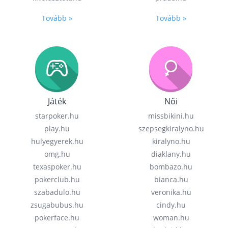
Tovább »
Tovább »
Játék
Női
starpoker.hu
missbikini.hu
play.hu
szepsegkiralyno.hu
hulyegyerek.hu
kiralyno.hu
omg.hu
diaklany.hu
texaspoker.hu
bombazo.hu
pokerclub.hu
bianca.hu
szabadulo.hu
veronika.hu
zsugabubus.hu
cindy.hu
pokerface.hu
woman.hu