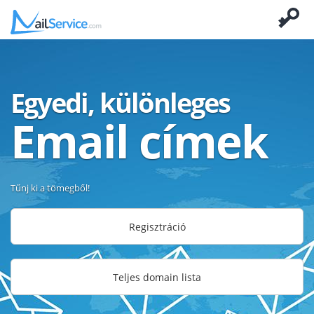
Egyedi, különleges
Email címek
Tűnj ki a tömegből!
Regisztráció
Teljes domain lista