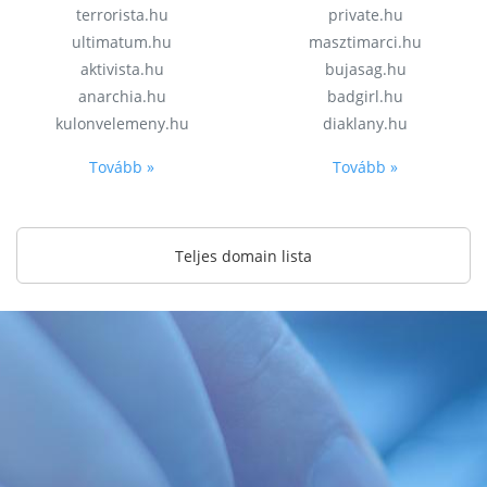
terrorista.hu
private.hu
ultimatum.hu
masztimarci.hu
aktivista.hu
bujasag.hu
anarchia.hu
badgirl.hu
kulonvelemeny.hu
diaklany.hu
Tovább »
Tovább »
Teljes domain lista