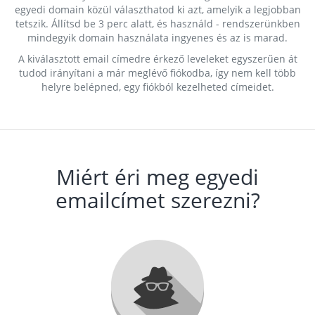
egyedi domain közül választhatod ki azt, amelyik a legjobban
tetszik. Állítsd be 3 perc alatt, és használd - rendszerünkben
mindegyik domain használata ingyenes és az is marad.
A kiválasztott email címedre érkező leveleket egyszerűen át
tudod irányítani a már meglévő fiókodba, így nem kell több
helyre belépned, egy fiókból kezelheted címeidet.
Miért éri meg egyedi
emailcímet szerezni?