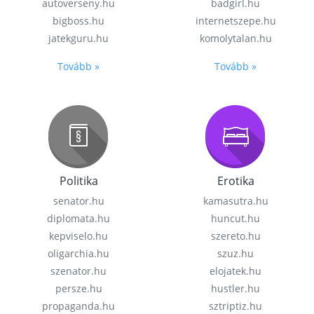
autoverseny.hu
badgirl.hu
bigboss.hu
internetszepe.hu
jatekguru.hu
komolytalan.hu
Tovább »
Tovább »
Politika
Erotika
senator.hu
kamasutra.hu
diplomata.hu
huncut.hu
kepviselo.hu
szereto.hu
oligarchia.hu
szuz.hu
szenator.hu
elojatek.hu
persze.hu
hustler.hu
propaganda.hu
sztriptiz.hu