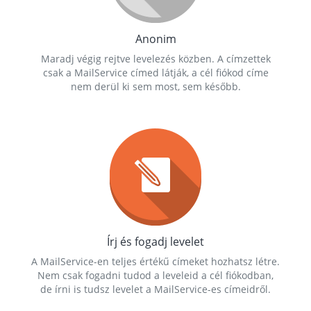
Anonim
Maradj végig rejtve levelezés közben. A címzettek
csak a MailService címed látják, a cél fiókod címe
nem derül ki sem most, sem később.
Írj és fogadj levelet
A MailService-en teljes értékű címeket hozhatsz létre.
Nem csak fogadni tudod a leveleid a cél fiókodban,
de írni is tudsz levelet a MailService-es címeidről.