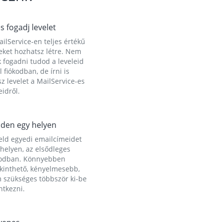
és fogadj levelet
ilService-en teljes értékű
eket hozhatsz létre. Nem
 fogadni tudod a leveleid
l fiókodban, de írni is
z levelet a MailService-es
idről.
den egy helyen
eld egyedi emailcímeidet
helyen, az elsődleges
kodban. Könnyebben
ekinthető, kényelmesebb,
 szükséges többször ki-be
ntkezni.