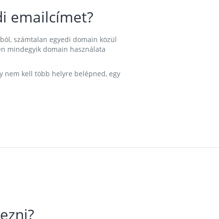
i emailcímet?
ából, számtalan egyedi domain közül
nkben mindegyik domain használata
gy nem kell több helyre belépned, egy
ezni?