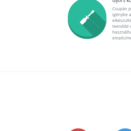
Gyors ko
Csupán p
igénybe a
elkészülté
teendőd v
használha
emailcím