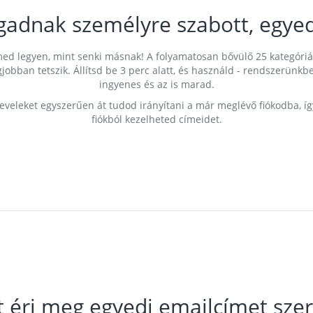
gadnak személyre szabott, egyed
címed legyen, mint senki másnak! A folyamatosan bővülő 25 kategóri
egjobban tetszik. Állítsd be 3 perc alatt, és használd - rendszerü
ingyenes és az is marad.
leveleket egyszerűen át tudod irányítani a már meglévő fiókodba, í
fiókból kezelheted címeidet.
t éri meg egyedi emailcímet szer