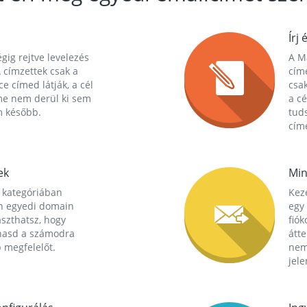
Írj 
gig rejtve levelezés
A Ma
 címzettek csak a
cím
ce címed látják, a cél
csak
me nem derül ki sem
a cé
m később.
tuds
címe
ek
Min
 kategóriában
Kez
n egyedi domain
egy 
aszthatsz, hogy
fió
hasd a számodra
átt
 megfelelőt.
nem
jele