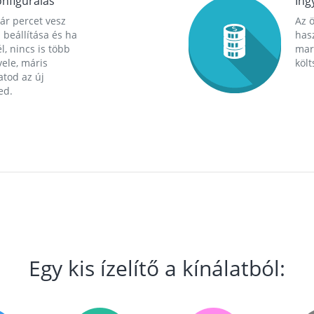
nfigurálás
Ing
ár percet vesz
Az 
 beállítása és ha
hasz
l, nincs is több
mara
ele, máris
költ
tod az új
ed.
Egy kis ízelítő a kínálatból: