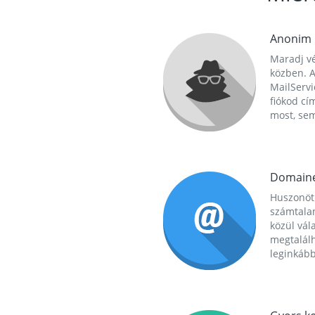
Anonim
Maradj vé
közben. A
MailServi
fiókod cí
most, se
Domain
Huszonöt
számtala
közül vál
megtalál
leginkább