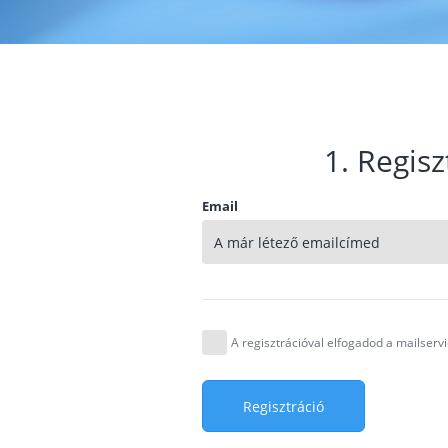
1. Regisz
Email
A regisztrációval elfogadod a mailser
Regisztráció