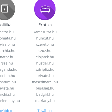
olitika
Erotika
nator.hu
kamasutra.hu
lomata.hu
huncut.hu
viselo.hu
szereto.hu
garchia.hu
szuz.hu
enator.hu
elojatek.hu
rsze.hu
hustler.hu
aganda.hu
sztriptiz.hu
rorista.hu
private.hu
imatum.hu
masztimarci.hu
ivista.hu
bujasag.hu
archia.hu
badgirl.hu
velemeny.hu
diaklany.hu
ovább »
Tovább »