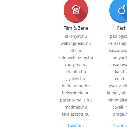
Film & Zene
Férfi
alkonyat.hu
padloga
walkingdead.hu
keresztap
007.hu
kaszanov
kulonvelemeny.hu
betyar.
murphy.hu
casanov
chaplin.hu
kan.h
gyilkos.hu
cop.h
halhatatlan.hu
gyakorno
helyszinelo.hu
komolytal
paranormalis.hu
minimalis
madmax.hu
cavalli
kivalasztott.hu
prada.
Tovább »
Tovább