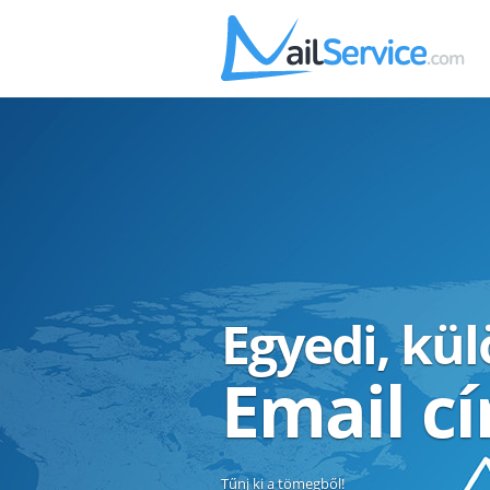
Egyedi, kü
Email c
Tűnj ki a tömegből!