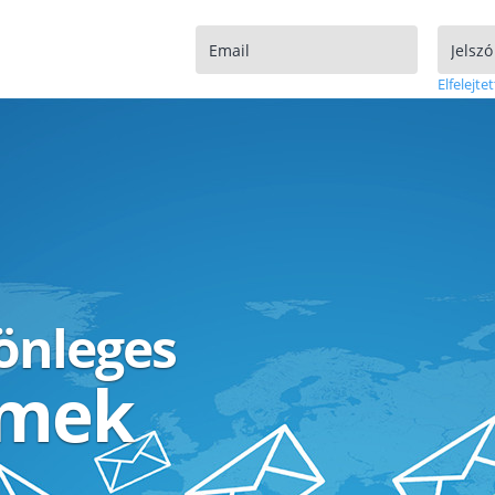
Elfelejtet
lönleges
ímek