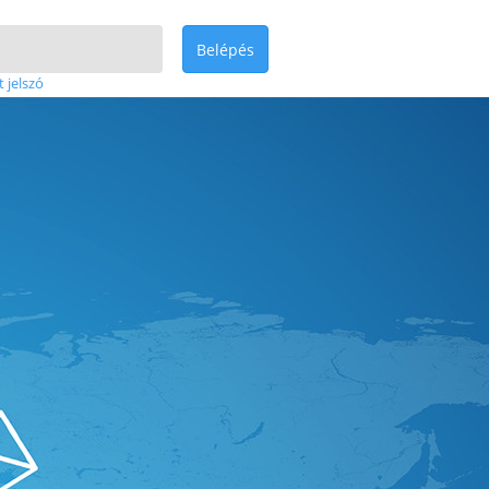
Belépés
t jelszó