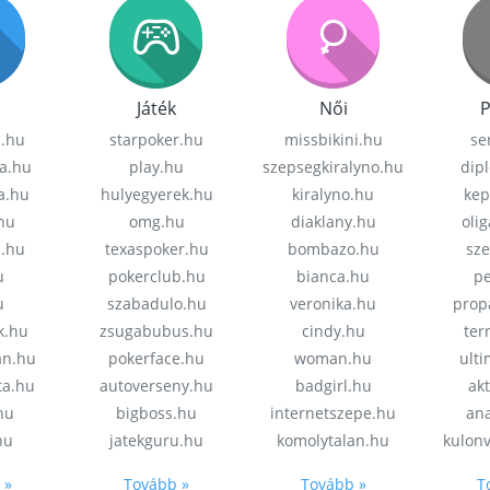
Játék
Női
P
z.hu
starpoker.hu
missbikini.hu
se
a.hu
play.hu
szepsegkiralyno.hu
dip
a.hu
hulyegyerek.hu
kiralyno.hu
kep
hu
omg.hu
diaklany.hu
oli
a.hu
texaspoker.hu
bombazo.hu
sz
u
pokerclub.hu
bianca.hu
pe
u
szabadulo.hu
veronika.hu
prop
k.hu
zsugabubus.hu
cindy.hu
ter
an.hu
pokerface.hu
woman.hu
ult
ta.hu
autoverseny.hu
badgirl.hu
akt
.hu
bigboss.hu
internetszepe.hu
an
hu
jatekguru.hu
komolytalan.hu
kulon
 »
Tovább »
Tovább »
T