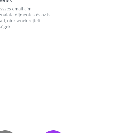
yenes
összes email cím
nálata díjmentes és az is
d, nincsenek rejtett
ségek.