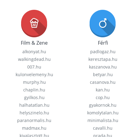
Film & Zene
Férfi
alkonyat.hu
padlogaz.hu
walkingdead.hu
keresztapa.hu
007.hu
kaszanova.hu
kulonvelemeny.hu
betyar.hu
murphy.hu
casanova.hu
chaplin.hu
kan.hu
gyilkos.hu
cop.hu
halhatatlan.hu
gyakornok.hu
helyszinelo.hu
komolytalan.hu
paranormalis.hu
minimalista.hu
madmax.hu
cavalli.hu
kivalasztott.hu
prada.hu