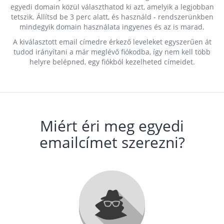
egyedi domain közül választhatod ki azt, amelyik a legjobban
tetszik. Állítsd be 3 perc alatt, és használd - rendszerünkben
mindegyik domain használata ingyenes és az is marad.
A kiválasztott email címedre érkező leveleket egyszerűen át
tudod irányítani a már meglévő fiókodba, így nem kell több
helyre belépned, egy fiókból kezelheted címeidet.
Miért éri meg egyedi
emailcímet szerezni?