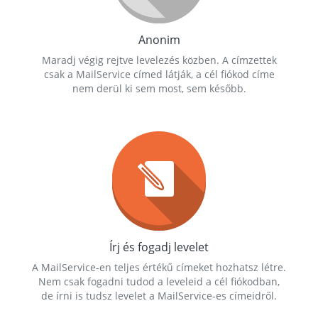
Anonim
Maradj végig rejtve levelezés közben. A címzettek
csak a MailService címed látják, a cél fiókod címe
nem derül ki sem most, sem később.
Írj és fogadj levelet
A MailService-en teljes értékű címeket hozhatsz létre.
Nem csak fogadni tudod a leveleid a cél fiókodban,
de írni is tudsz levelet a MailService-es címeidről.