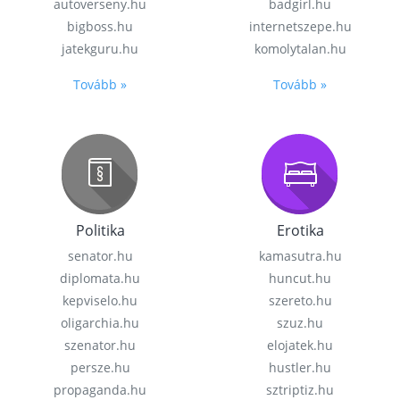
autoverseny.hu
badgirl.hu
bigboss.hu
internetszepe.hu
jatekguru.hu
komolytalan.hu
Tovább »
Tovább »
Politika
Erotika
senator.hu
kamasutra.hu
diplomata.hu
huncut.hu
kepviselo.hu
szereto.hu
oligarchia.hu
szuz.hu
szenator.hu
elojatek.hu
persze.hu
hustler.hu
propaganda.hu
sztriptiz.hu