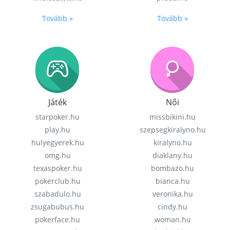
Tovább »
Tovább »
Játék
Női
starpoker.hu
missbikini.hu
play.hu
szepsegkiralyno.hu
hulyegyerek.hu
kiralyno.hu
omg.hu
diaklany.hu
texaspoker.hu
bombazo.hu
pokerclub.hu
bianca.hu
szabadulo.hu
veronika.hu
zsugabubus.hu
cindy.hu
pokerface.hu
woman.hu