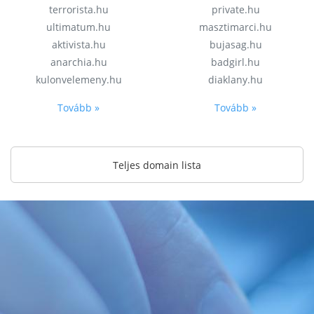
terrorista.hu
private.hu
ultimatum.hu
masztimarci.hu
aktivista.hu
bujasag.hu
anarchia.hu
badgirl.hu
kulonvelemeny.hu
diaklany.hu
Tovább »
Tovább »
Teljes domain lista