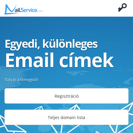
Egyedi, különleges
Email címek
Tűnj ki a tömegből!
Regisztráció
Teljes domain lista